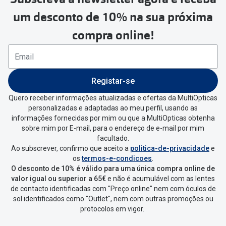
Para realizar a devolução deverás
um desconto de 10% na sua próxima
seguir estes passos:
compra online!
Se tens conta criada na
MultiOpticas deves:
Entrar na tua área pessoal e ir a
“
As
Registar-se
minhas encomendas
”
.
Quero receber informações atualizadas e ofertas da MultiOpticas
personalizadas e adaptadas ao meu perfil, usando as
Escolher a encomenda que queres
informações fornecidas por mim ou que a MultiOpticas obtenha
devolver e clica em
“Devolução”
.
sobre mim por E-mail, para o endereço de e-mail por mim
facultado.
Ao subscrever, confirmo que aceito a
politica-de-privacidade
e
Vai abrir uma página onde só precisas
os
termos-e-condicoes
.
de seleccionar qual o produto a
O desconto de 10% é válido para uma única compra online de
devolver, indicar a razão de devolução
valor igual ou superior a 65€
e não é acumulável com as lentes
de contacto identificadas com "Preço online" nem com óculos de
e confirmar a devolução
sol identificados como "Outlet", nem com outras promoções ou
protocolos em vigor.
Depois deves clicar em criar etiqueta