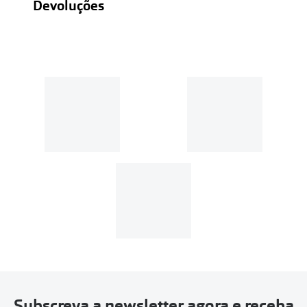
Devoluções
Recolhas em loja sempre gratuitas;
30 dias
Entregas em casa:
Se o valor da encomenda for
superior a 39€, o envio é gratuito.
Em compras de valor inferior a
39€, os portes de envio têm um
custo de
3.99€
.
MultiOpticas
Subscreva a newsletter agora e receba