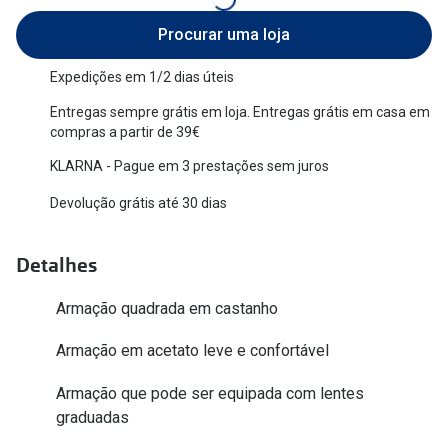
Versace
Procurar uma loja
Contacto
Prada
Expedições em 1/2 dias úteis
Marque um
Todas as marcas
Entregas sempre grátis em loja. Entregas grátis em casa em
Experimen
compras a partir de 39€
Marcas Exclusivas
Escolha as
KLARNA - Pague em 3 prestações sem juros
DbyD
Recomend
Devolução grátis até 30 dias
Unofficial
+MultiOpt
Detalhes
Seen
Armação quadrada em castanho
Formatos
Armação em acetato leve e confortável
Quadrados
Armação que pode ser equipada com lentes
Redondos
graduadas