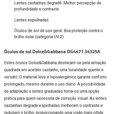
Conselhos
Lentes castanhas degradê. Melhor percepção de
profundidade e contraste
🆕 Guia de Compras para o formato do seu
rosto
Lentes espelhadas
O sol e as crianças
Óculos de sol de uso geral. Boa proteção contra o
brilho solar (categoria UV 2)
Óculos de sol para todos
Lifestyle
Óculos de sol Dolce&Gabbana DG4471 34325A
Saiba mais sobre as suas marcas favoritas
Estes óculos Dolce&Gabbana destacam-se pela armação
quadrada em acetato castanho, uma tonalidade quente e
versátil. O material leve e hipoalergénico garante conforto
prolongado, mesmo durante o uso diário. A possibilidade
de adaptação a lentes graduadas torna-os uma opção
prática para quem necessita de correção visual. As lentes
castanhas degradê espelhadas melhoram o contraste e
reduzem o brilho, proporcionando uma visão mais nítida.