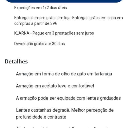
Versace
Expedições em 1/2 dias úteis
Contacto
Entregas sempre grátis em loja. Entregas grátis em casa em
Prada
Marque um
compras a partir de 39€
Todas as marcas
KLARNA - Pague em 3 prestações sem juros
Experimen
Devolução grátis até 30 dias
Marcas Exclusivas
Escolha as
DbyD
Recomend
Detalhes
Unofficial
+MultiOpt
Armação em forma de olho de gato em tartaruga
Seen
Armação em acetato leve e confortável
Formatos
A armação pode ser equipada com lentes graduadas
Quadrados
Lentes castanhas degradê. Melhor percepção de
Redondos
profundidade e contraste