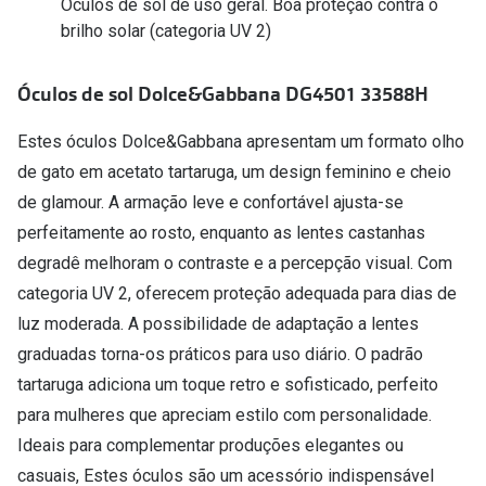
Conselhos
Óculos de sol de uso geral. Boa proteção contra o
brilho solar (categoria UV 2)
🆕 Guia de Compras para o formato do seu
rosto
Óculos de sol Dolce&Gabbana DG4501 33588H
O sol e as crianças
Estes óculos Dolce&Gabbana apresentam um formato olho
Óculos de sol para todos
de gato em acetato tartaruga, um design feminino e cheio
de glamour. A armação leve e confortável ajusta-se
Lifestyle
perfeitamente ao rosto, enquanto as lentes castanhas
Saiba mais sobre as suas marcas favoritas
degradê melhoram o contraste e a percepção visual. Com
categoria UV 2, oferecem proteção adequada para dias de
luz moderada. A possibilidade de adaptação a lentes
graduadas torna-os práticos para uso diário. O padrão
tartaruga adiciona um toque retro e sofisticado, perfeito
para mulheres que apreciam estilo com personalidade.
Ideais para complementar produções elegantes ou
casuais, Estes óculos são um acessório indispensável