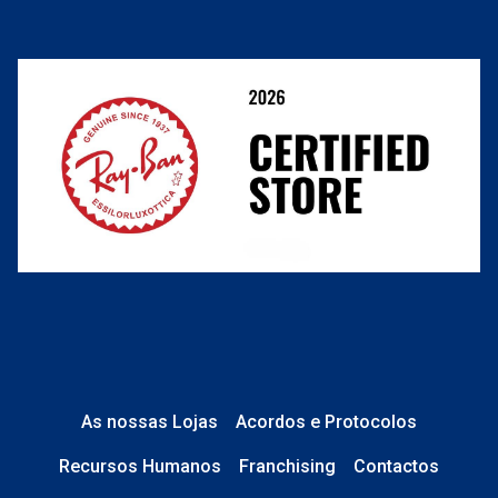
Termos e Condições
link
Resolver o contrato aqui
Condições Comerciais
nº de encomenda
e-mail
Perguntas frequentes
O que acontece depois?
Está em perfeito estado e sem danos;
No caso de
Lentes de Contacto e
Líquidos
, a caixa está devidamente
As nossas Lojas
Acordos e Protocolos
selada.
Recursos Humanos
Franchising
Contactos
No caso de
Óculos de Sol
, tudo está