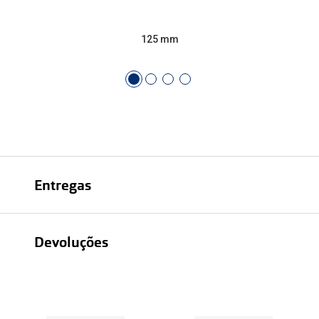
125 mm
Entregas
Devoluções
Recolhas em loja sempre gratuitas;
30 dias
Entregas em casa: