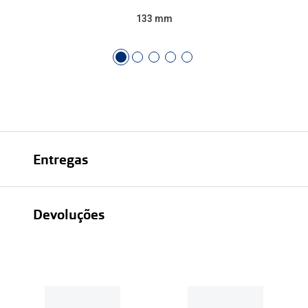
133 mm
Entregas
Devoluções
Recolhas em loja sempre gratuitas;
30 dias
Entregas em casa:
Se o valor da encomenda for