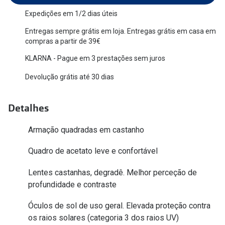
Versace
Expedições em 1/2 dias úteis
Contacto
Entregas sempre grátis em loja. Entregas grátis em casa em
Prada
Marque um
compras a partir de 39€
Todas as marcas
KLARNA - Pague em 3 prestações sem juros
Experimen
Devolução grátis até 30 dias
Marcas Exclusivas
Escolha as
DbyD
Recomend
Detalhes
Unofficial
+MultiOpt
Armação quadradas em castanho
Seen
Quadro de acetato leve e confortável
Formatos
Lentes castanhas, degradê. Melhor perceção de
Quadrados
profundidade e contraste
Redondos
Óculos de sol de uso geral. Elevada proteção contra
os raios solares (categoria 3 dos raios UV)