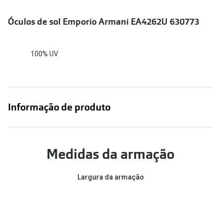
Conselhos
Óculos de sol Emporio Armani EA4262U 630773
🆕 Guia de Compras para o formato do seu
rosto
O sol e as crianças
100% UV
Óculos de sol para todos
Lifestyle
Informação de produto
Saiba mais sobre as suas marcas favoritas
Medidas da armação
Largura da armação