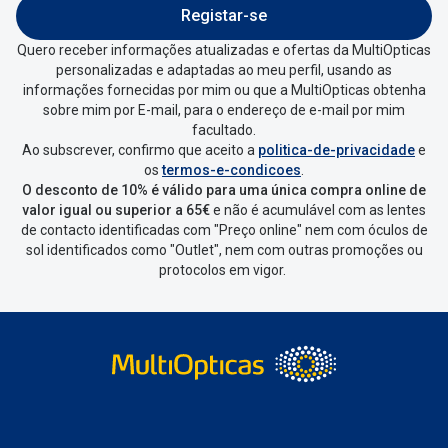
Entrar na tua área pessoal e ir a
“
As
Registar-se
minhas encomendas
”
.
Quero receber informações atualizadas e ofertas da MultiOpticas
personalizadas e adaptadas ao meu perfil, usando as
Escolher a encomenda que queres
informações fornecidas por mim ou que a MultiOpticas obtenha
devolver e clica em
“Devolução”
.
sobre mim por E-mail, para o endereço de e-mail por mim
facultado.
Ao subscrever, confirmo que aceito a
politica-de-privacidade
e
Vai abrir uma página onde só precisas
os
termos-e-condicoes
.
de seleccionar qual o produto a
O desconto de 10% é válido para uma única compra online de
devolver, indicar a razão de devolução
valor igual ou superior a 65€
e não é acumulável com as lentes
de contacto identificadas com "Preço online" nem com óculos de
e confirmar a devolução
sol identificados como "Outlet", nem com outras promoções ou
protocolos em vigor.
Depois deves clicar em criar etiqueta
de devolução. Deves imprimir a
etiqueta que aparecer e coloca-la na
caixa da encomenda.
Não é possível devolver o artigo em
lojas físicas.
Deves devolver a tua