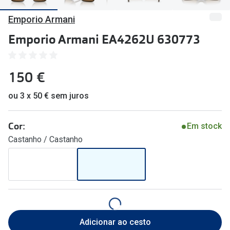
🔴Outlet
Miopia/Hi
Emporio Armani
Categoria
Astigmati
Emporio Armani EA4262U 630773
Mulher
Multifoca
150 €
Homem
Coloridas
Criança
ou 3 x 50 € sem juros
Marcas
Acessórios
iWear - Ex
Cor:
Em stock
Castanho / Castanho
Marcas
Biofinity
Ray-Ban
Dailies
Oakley
Air Optix
Persol
Acuvue
Adicionar ao cesto
Michael Kors
Ver todas