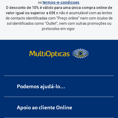
os
termos-e-condicoes
.
de seleccionar qual o produto a
O desconto de 10% é válido para uma única compra online de
devolver, indicar a razão de devolução
valor igual ou superior a 65€
e não é acumulável com as lentes
de contacto identificadas com "Preço online" nem com óculos de
e confirmar a devolução
sol identificados como "Outlet", nem com outras promoções ou
protocolos em vigor.
Depois deves clicar em criar etiqueta
de devolução. Deves imprimir a
etiqueta que aparecer e coloca-la na
caixa da encomenda.
Não é possível devolver o artigo em
lojas físicas.
Deves devolver a tua
encomenda
num
ponto de
Podemos ajudá-lo…
entrega
ou
cacifo
Sending/Inpost
mais perto de ti.
Ver
Numa das nossas
+200 lojas
pontos disponíveis
Apoio ao cliente Online
Marque
aqui
uma consulta grátis
Quando a Sending/Inpost recolha a