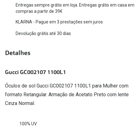
Entregas sempre grátis em loja. Entregas grátis em casa em
Versace
Contacto
compras a partir de 39€
Prada
KLARNA - Pague em 3 prestações sem juros
Marque um
Devolução grátis até 30 dias
Todas as marcas
Experimen
Marcas Exclusivas
Escolha as
Detalhes
DbyD
Recomend
Unofficial
Gucci GC002107 1100L1
+MultiOpt
Seen
Óculos de sol Gucci GC002107 1100L1 para Mulher com
formato Retangular. Armação de Acetato Preto com lente
Formatos
Cinza Normal.
Quadrados
100% UV
Redondos