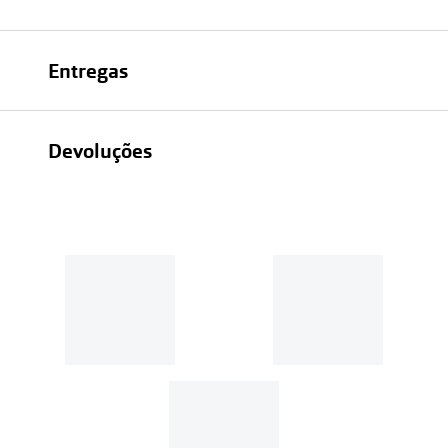
Entregas
Devoluções
Recolhas em loja sempre gratuitas;
30 dias
Entregas em casa:
Se o valor da encomenda for
superior a 39€, o envio é gratuito.
Em compras de valor inferior a
39€, os portes de envio têm um
custo de
3.99€
.