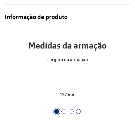
Conselhos
🆕 Guia de Compras para o formato do seu
Informação de produto
rosto
O sol e as crianças
Medidas da armação
Óculos de sol para todos
Lifestyle
Largura da armação
Saiba mais sobre as suas marcas favoritas
122 mm