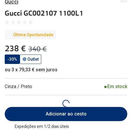
Gucci
🔴Outlet
Miopia/Hi
Gucci GC002107 1100L1
Categoria
Astigmati
Mulher
Multifoca
Última Oportunidade
Homem
Coloridas
agora:
238 €
era:
340 €
Criança
Marcas
-30%
🔴 Outlet
Acessórios
ou 3 x 79,33 € sem juros
iWear - Ex
Marcas
Biofinity
Cinza / Preto
Em stock
Ray-Ban
Dailies
Oakley
Air Optix
Adicionar ao cesto
Persol
Acuvue
Expedições em 1/2 dias úteis
Michael Kors
Ver todas