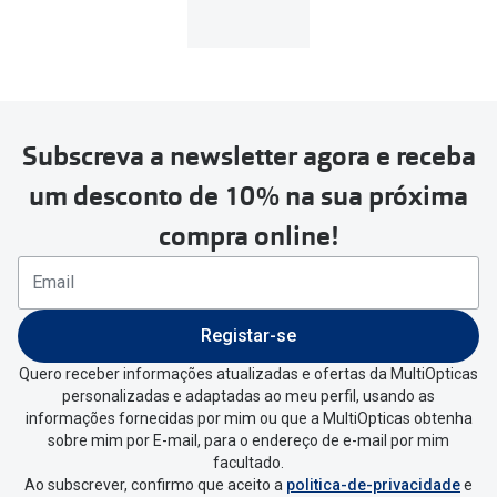
MultiOpticas
Subscreva a newsletter agora e receba
Para realizar a devolução deverás
um desconto de 10% na sua próxima
seguir estes passos:
compra online!
Se tens conta criada na
MultiOpticas deves:
Entrar na tua área pessoal e ir a
“
As
Registar-se
minhas encomendas
”
.
Quero receber informações atualizadas e ofertas da MultiOpticas
personalizadas e adaptadas ao meu perfil, usando as
Escolher a encomenda que queres
informações fornecidas por mim ou que a MultiOpticas obtenha
devolver e clica em
“Devolução”
.
sobre mim por E-mail, para o endereço de e-mail por mim
facultado.
Ao subscrever, confirmo que aceito a
politica-de-privacidade
e
Vai abrir uma página onde só precisas