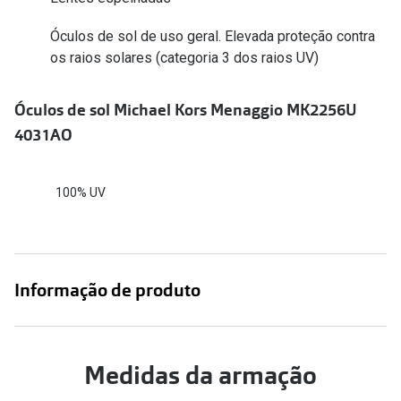
Conselhos
Óculos de sol de uso geral. Elevada proteção contra
🆕 Guia de Compras para o formato do seu
os raios solares (categoria 3 dos raios UV)
rosto
O sol e as crianças
Óculos de sol Michael Kors Menaggio MK2256U
4031AO
Óculos de sol para todos
Lifestyle
100% UV
Saiba mais sobre as suas marcas favoritas
Informação de produto
Medidas da armação