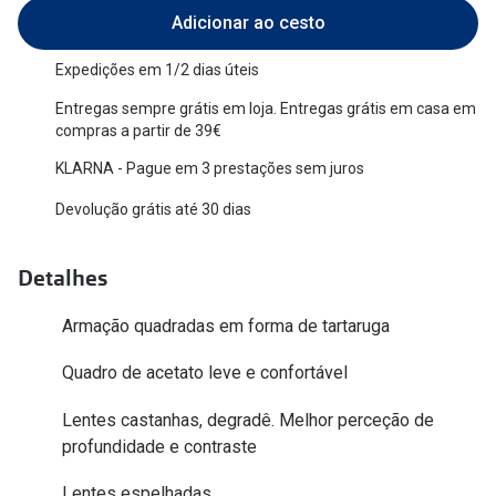
Adicionar ao cesto
Versace
Contacto
Expedições em 1/2 dias úteis
Prada
Marque um
Entregas sempre grátis em loja. Entregas grátis em casa em
Todas as marcas
compras a partir de 39€
Experimen
KLARNA - Pague em 3 prestações sem juros
Marcas Exclusivas
Escolha as
DbyD
Devolução grátis até 30 dias
Recomend
Unofficial
Detalhes
+MultiOpt
Seen
Armação quadradas em forma de tartaruga
Formatos
Quadro de acetato leve e confortável
Quadrados
Lentes castanhas, degradê. Melhor perceção de
Redondos
profundidade e contraste
Lentes espelhadas