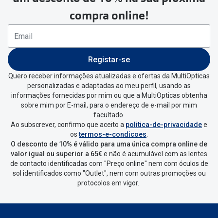
compra online!
Se tens conta criada na
MultiOpticas deves:
Entrar na tua área pessoal e ir a
“
As
Registar-se
minhas encomendas
”
.
Quero receber informações atualizadas e ofertas da MultiOpticas
personalizadas e adaptadas ao meu perfil, usando as
Escolher a encomenda que queres
informações fornecidas por mim ou que a MultiOpticas obtenha
devolver e clica em
“Devolução”
.
sobre mim por E-mail, para o endereço de e-mail por mim
facultado.
Ao subscrever, confirmo que aceito a
politica-de-privacidade
e
Vai abrir uma página onde só precisas
os
termos-e-condicoes
.
de seleccionar qual o produto a
O desconto de 10% é válido para uma única compra online de
devolver, indicar a razão de devolução
valor igual ou superior a 65€
e não é acumulável com as lentes
de contacto identificadas com "Preço online" nem com óculos de
e confirmar a devolução
sol identificados como "Outlet", nem com outras promoções ou
protocolos em vigor.
Depois deves clicar em criar etiqueta
de devolução. Deves imprimir a
etiqueta que aparecer e coloca-la na