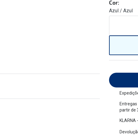
Cor:
am os meus olhos?
Olhar por todos
Azul / Azul
Adaptáveis à luz
Ver todos os artigos
Lentes personalizadas
Expediçõe
Entregas 
partir de
KLARNA -
Devolução