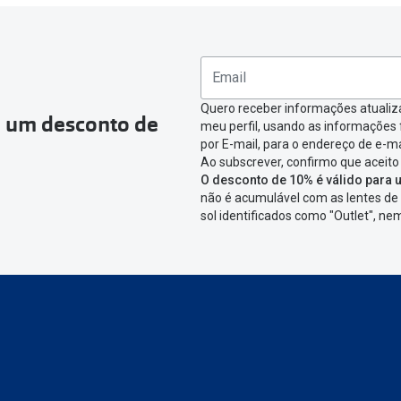
ea pessoal e ir a
“
As minhas encomendas
”
.
omenda que queres devolver e clica em
“Devolução”
.
ágina onde só precisas de seleccionar qual o produto a devolver,
nfirmar a devolução
Quero receber informações atualiz
a um desconto de
meu perfil, usando as informações
icar em criar etiqueta de devolução. Deves imprimir a etiqueta 
por E-mail, para o endereço de e-ma
Ao subscrever, confirmo que aceito
aixa da encomenda.
O desconto de 10% é válido para u
não é acumulável com as lentes de 
 devolver o artigo em lojas físicas.
Deves devolver a tua enc
sol identificados como "Outlet", n
cacifo Sending/Inpost
mais perto de ti.
Ver pontos disponívei
ng/Inpost recolha a tua encomenda, vais receber um e-mail de 
eguimento,
para que possas acompanhar a devolução.
conta ou preferes não registrar-te: