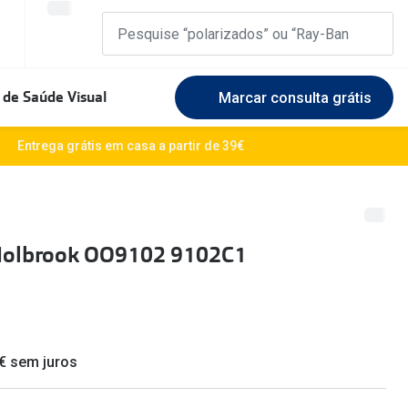
 de Saúde Visual
Marcar consulta grátis
Marcas Exclusivas
Entrega grátis em casa a partir de 39€
DbyD
Marque uma consulta gratuita
🆕 Guia 
rosto
Unofficial
Experimente gratuitamente em loja
O sol e a
Holbrook OO9102 9102C1
Seen
Escolha as lentes ideais
Óculos d
Recomendações
Lifesty
+MultiOpticas
Quadrados
Saiba ma
 € sem juros
Redondos