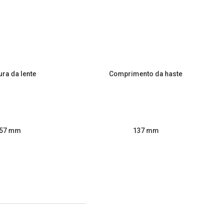
ura da lente
Comprimento da haste
57 mm
137 mm