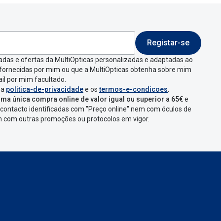
Registar-se
 indicar a razão de
adas e ofertas da MultiOpticas personalizadas e adaptadas ao
 fornecidas por mim ou que a MultiOpticas obtenha sobre mim
que aparecer e
il por mim facultado.
 a
politica-de-privacidade
e os
termos-e-condicoes
.
ma única compra online de valor igual ou superior a 65€
e
contacto identificadas com "Preço online" nem com óculos de
omenda
num
ponto
em com outras promoções ou protocolos em vigor.
s
confirmação com