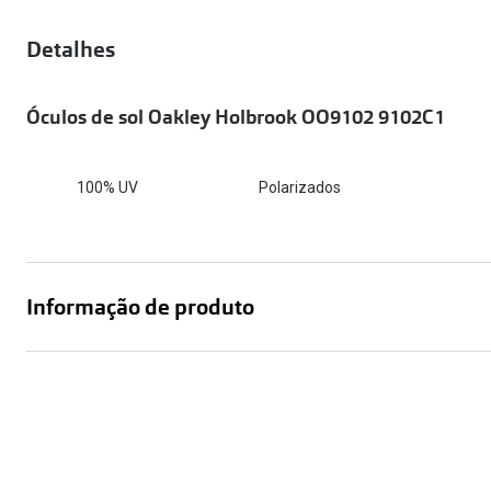
Óculos Polarizados
Como funcion
Líquidos e gotas
Olhos Vermelhos
Mais vendidos
Detalhes
Mulher
Ver todos
Homem
🔴Outlet
Óculos de sol Oakley Holbrook OO9102 9102C1
Criança
100% UV
Polarizados
Informação de produto