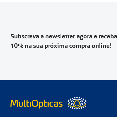
Entrar na tua ár
Escolher a enc
Vai abrir uma p
devolução e co
Subscreva a newsletter agora e receb
Depois deves cl
10% na sua próxima compra online!
coloca-la na c
Não é possível
de entrega
ou
Quando a Sendi
o
código de s
Se não tens 