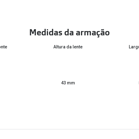
Medidas da armação
onte
Altura da lente
Larg
43 mm