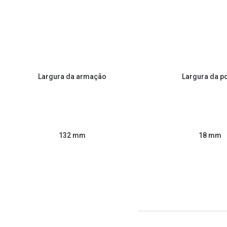
Largura da armação
Largura da p
132 mm
18 mm