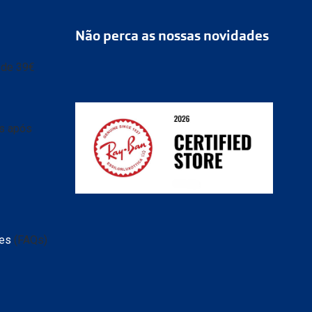
Não perca as nossas novidades
r de 39€
as após
ransparente e caixa
 de
tes
(FAQs)