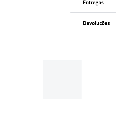
Entregas
Devoluções
Recolhas em lo
Entregas em ca
Se o valor d
Em compras d
Para realizar a 
Se tens cont