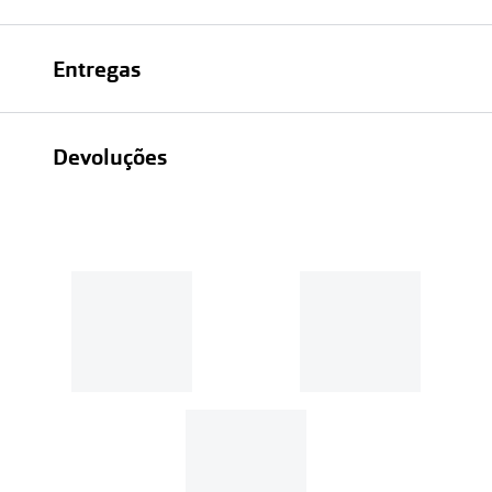
Entregas
Devoluções
Recolhas em loja sempre gratuitas;
30 dias
Entregas em casa:
Se o valor da encomenda for
superior a 39€, o envio é gratuito.
Em compras de valor inferior a
39€, os portes de envio têm um
custo de
3.99€
.