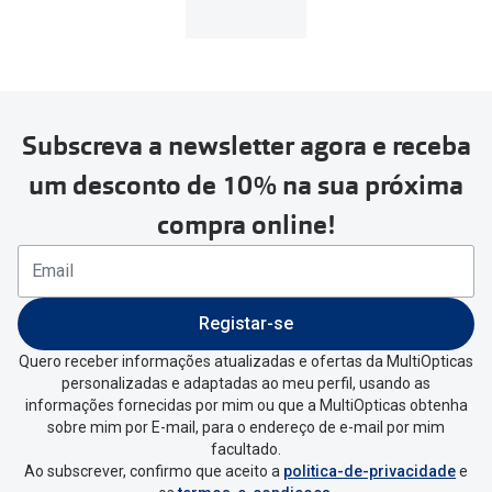
MultiOpticas
Subscreva a newsletter agora e receba
Para realizar a devolução deverás
um desconto de 10% na sua próxima
seguir estes passos:
compra online!
Se tens conta criada na
MultiOpticas deves:
Entrar na tua área pessoal e ir a
“
As
Registar-se
minhas encomendas
”
.
Quero receber informações atualizadas e ofertas da MultiOpticas
personalizadas e adaptadas ao meu perfil, usando as
Escolher a encomenda que queres
informações fornecidas por mim ou que a MultiOpticas obtenha
devolver e clica em
“Devolução”
.
sobre mim por E-mail, para o endereço de e-mail por mim
facultado.
Ao subscrever, confirmo que aceito a
politica-de-privacidade
e
Vai abrir uma página onde só precisas