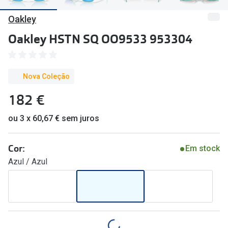
🔴Outlet
Miopia/Hi
Oakley
Categoria
Astigmati
Oakley HSTN SQ OO9533 953304
Mulher
Multifoca
Homem
Coloridas
Nova Coleção
Criança
182 €
Marcas
ou 3 x 60,67 € sem juros
Acessórios
iWear - Ex
Marcas
Biofinity
Cor:
Em stock
Ray-Ban
Dailies
Azul / Azul
Oakley
Air Optix
Persol
Acuvue
Michael Kors
Ver todas