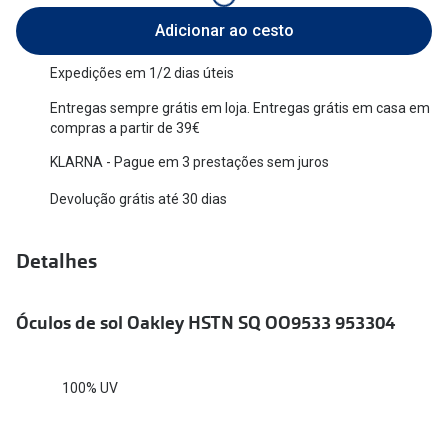
Versace
Adicionar ao cesto
Contacto
Prada
Expedições em 1/2 dias úteis
Marque um
Todas as marcas
Entregas sempre grátis em loja. Entregas grátis em casa em
Experimen
compras a partir de 39€
Marcas Exclusivas
Escolha as
KLARNA - Pague em 3 prestações sem juros
DbyD
Devolução grátis até 30 dias
Recomend
Unofficial
+MultiOpt
Detalhes
Seen
Formatos
Óculos de sol Oakley HSTN SQ OO9533 953304
Quadrados
100% UV
Redondos