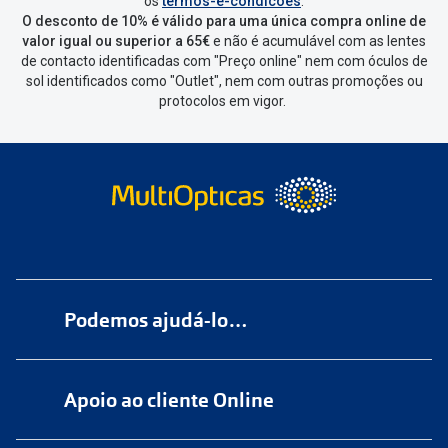
os
termos-e-condicoes
.
de seleccionar qual o produto a
O desconto de 10% é válido para uma única compra online de
devolver, indicar a razão de devolução
valor igual ou superior a 65€
e não é acumulável com as lentes
de contacto identificadas com "Preço online" nem com óculos de
e confirmar a devolução
sol identificados como "Outlet", nem com outras promoções ou
protocolos em vigor.
Depois deves clicar em criar etiqueta
de devolução. Deves imprimir a
etiqueta que aparecer e coloca-la na
caixa da encomenda.
Não é possível devolver o artigo em
lojas físicas.
Deves devolver a tua
encomenda
num
ponto de
Podemos ajudá-lo…
entrega
ou
cacifo
Sending/Inpost
mais perto de ti.
Ver
Numa das nossas
+200 lojas
pontos disponíveis
Apoio ao cliente Online
Marque
aqui
uma consulta grátis
Quando a Sending/Inpost recolha a