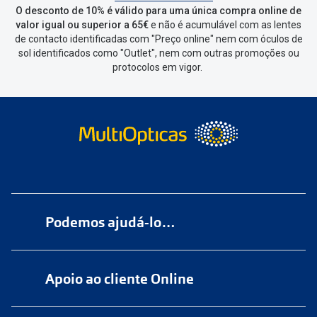
de seleccionar qual o produto a
O desconto de 10% é válido para uma única compra online de
devolver, indicar a razão de devolução
valor igual ou superior a 65€
e não é acumulável com as lentes
de contacto identificadas com "Preço online" nem com óculos de
e confirmar a devolução
sol identificados como "Outlet", nem com outras promoções ou
protocolos em vigor.
Depois deves clicar em criar etiqueta
de devolução. Deves imprimir a
etiqueta que aparecer e coloca-la na
caixa da encomenda.
Não é possível devolver o artigo em
lojas físicas.
Deves devolver a tua
encomenda
num
ponto de
Podemos ajudá-lo…
entrega
ou
cacifo
Sending/Inpost
mais perto de ti.
Ver
Numa das nossas
+200 lojas
pontos disponíveis
Apoio ao cliente Online
Marque
aqui
uma consulta grátis
Quando a Sending/Inpost recolha a
tua encomenda, vais receber um e-
online@multiopticas.pt