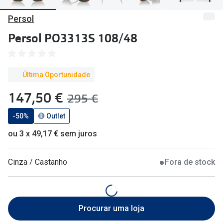
🔴Outlet
Miopia/Hi
Persol
Categoria
Astigmati
Persol PO3313S 108/48
Mulher
Multifoca
Homem
Coloridas
Última Oportunidade
Criança
agora:
147,50 €
era:
295 €
Marcas
Acessórios
-50%
🔴 Outlet
iWear - Ex
ou 3 x 49,17 € sem juros
Marcas
Biofinity
Ray-Ban
Dailies
Cinza / Castanho
Fora de stock
Oakley
Air Optix
Persol
Acuvue
Procurar uma loja
Michael Kors
Ver todas