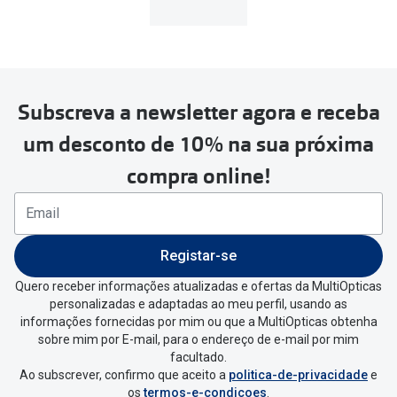
MultiOpticas
Subscreva a newsletter agora e receba
Para realizar a devolução deverás
um desconto de 10% na sua próxima
seguir estes passos:
compra online!
Se tens conta criada na
MultiOpticas deves:
Entrar na tua área pessoal e ir a
“
As
Registar-se
minhas encomendas
”
.
Quero receber informações atualizadas e ofertas da MultiOpticas
personalizadas e adaptadas ao meu perfil, usando as
Escolher a encomenda que queres
informações fornecidas por mim ou que a MultiOpticas obtenha
devolver e clica em
“Devolução”
.
sobre mim por E-mail, para o endereço de e-mail por mim
facultado.
Ao subscrever, confirmo que aceito a
politica-de-privacidade
e
Vai abrir uma página onde só precisas
os
termos-e-condicoes
.