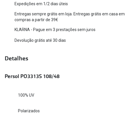
Expedições em 1/2 dias úteis
Versace
Contacto
Entregas sempre grátis em loja. Entregas grátis em casa em
Prada
compras a partir de 39€
Marque um
KLARNA - Pague em 3 prestações sem juros
Todas as marcas
Experimen
Devolução grátis até 30 dias
Marcas Exclusivas
Escolha as
DbyD
Detalhes
Recomend
Unofficial
+MultiOpt
Persol PO3313S 108/48
Seen
Formatos
100% UV
Quadrados
Polarizados
Redondos