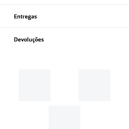
Entregas
Devoluções
Recolhas em loja sempre gratuitas;
30 dias
Entregas em casa:
Se o valor da encomenda for
superior a 39€, o envio é gratuito.
Em compras de valor inferior a
39€, os portes de envio têm um
custo de
3.99€
.