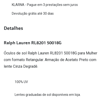
KLARNA - Pague em 3 prestações sem juros
Versace
Contacto
Devolução grátis até 30 dias
Prada
Marque um
Todas as marcas
Detalhes
Experimen
Marcas Exclusivas
Escolha as
Ralph Lauren RL8201 50018G
DbyD
Recomend
Óculos de sol Ralph Lauren RL8201 50018G para Mulher
Unofficial
+MultiOpt
com formato Retangular. Armação de Acetato Preto com
Seen
lente Cinza Degradê.
Formatos
100% UV
Quadrados
Redondos
Lentes graduadas de sol disponíveis em loja.