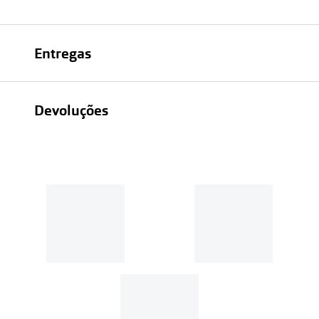
Entregas
Devoluções
Recolhas em loja sempre gratuitas;
30 dias
Entregas em casa:
Se o valor da encomenda for
superior a 39€, o envio é gratuito.
Em compras de valor inferior a
39€, os portes de envio têm um
custo de
3.99€
.