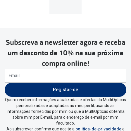
MultiOpticas
Subscreva a newsletter agora e receba
Para realizar a devolução deverás
um desconto de 10% na sua próxima
seguir estes passos:
compra online!
Se tens conta criada na
MultiOpticas deves:
Entrar na tua área pessoal e ir a
“
As
Registar-se
minhas encomendas
”
.
Quero receber informações atualizadas e ofertas da MultiOpticas
personalizadas e adaptadas ao meu perfil, usando as
Escolher a encomenda que queres
informações fornecidas por mim ou que a MultiOpticas obtenha
devolver e clica em
“Devolução”
.
sobre mim por E-mail, para o endereço de e-mail por mim
facultado.
Ao subscrever, confirmo que aceito a
politica-de-privacidade
e
Vai abrir uma página onde só precisas