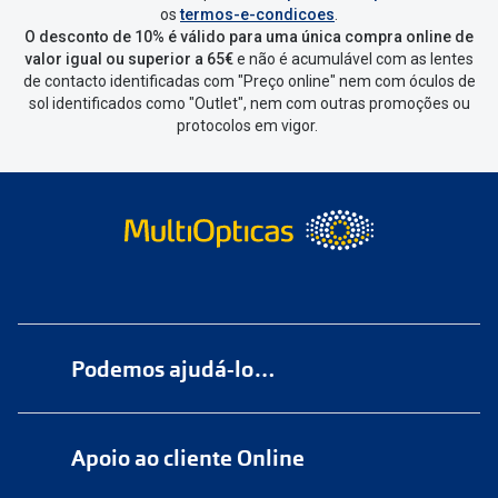
os
termos-e-condicoes
.
de seleccionar qual o produto a
O desconto de 10% é válido para uma única compra online de
devolver, indicar a razão de devolução
valor igual ou superior a 65€
e não é acumulável com as lentes
de contacto identificadas com "Preço online" nem com óculos de
e confirmar a devolução
sol identificados como "Outlet", nem com outras promoções ou
protocolos em vigor.
Depois deves clicar em criar etiqueta
de devolução. Deves imprimir a
etiqueta que aparecer e coloca-la na
caixa da encomenda.
Não é possível devolver o artigo em
lojas físicas.
Deves devolver a tua
encomenda
num
ponto de
Podemos ajudá-lo…
entrega
ou
cacifo
Sending/Inpost
mais perto de ti.
Ver
Numa das nossas
+200 lojas
pontos disponíveis
Apoio ao cliente Online
Marque
aqui
uma consulta grátis
Quando a Sending/Inpost recolha a