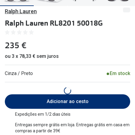
🔴Outlet
Miopia/Hi
Ralph Lauren
Categoria
Astigmati
Ralph Lauren RL8201 50018G
Mulher
Multifoca
235 €
Homem
Coloridas
Criança
ou 3 x 78,33 € sem juros
Marcas
Acessórios
iWear - Ex
Cinza / Preto
Em stock
Marcas
Biofinity
Ray-Ban
Dailies
Adicionar ao cesto
Oakley
Air Optix
Expedições em 1/2 dias úteis
Persol
Acuvue
Entregas sempre grátis em loja. Entregas grátis em casa em
compras a partir de 39€
Michael Kors
Ver todas