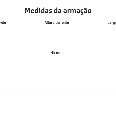
Medidas da armação
onte
Altura da lente
Larg
45 mm