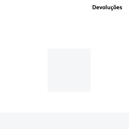
Devoluções
Recolhas em lo
Entregas em ca
Se o valor d
Em compras d
Para realizar a 
Se tens cont
Entrar na tua ár
Escolher a enc