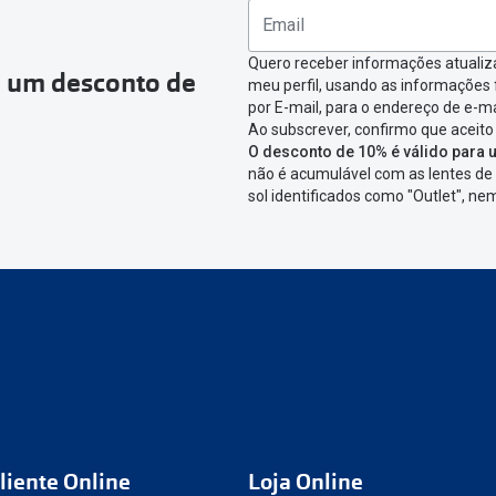
ágina onde só precisas de seleccionar qual o produto a devolver,
nfirmar a devolução
Quero receber informações atualiz
a um desconto de
meu perfil, usando as informações
icar em criar etiqueta de devolução. Deves imprimir a etiqueta 
por E-mail, para o endereço de e-ma
Ao subscrever, confirmo que aceito
aixa da encomenda.
O desconto de 10% é válido para u
não é acumulável com as lentes de 
 devolver o artigo em lojas físicas.
Deves devolver a tua enc
sol identificados como "Outlet", n
cacifo Sending/Inpost
mais perto de ti.
Ver pontos disponívei
ng/Inpost recolha a tua encomenda, vais receber um e-mail de 
eguimento,
para que possas acompanhar a devolução.
conta ou preferes não registrar-te:
link
nº de encomenda
e-mail
liente Online
Loja Online