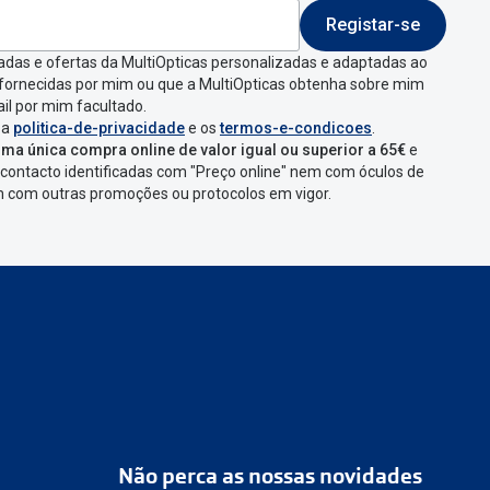
Registar-se
 indicar a razão de
adas e ofertas da MultiOpticas personalizadas e adaptadas ao
 fornecidas por mim ou que a MultiOpticas obtenha sobre mim
que aparecer e
il por mim facultado.
 a
politica-de-privacidade
e os
termos-e-condicoes
.
ma única compra online de valor igual ou superior a 65€
e
contacto identificadas com "Preço online" nem com óculos de
omenda
num
ponto
em com outras promoções ou protocolos em vigor.
s
confirmação com
Não perca as nossas novidades