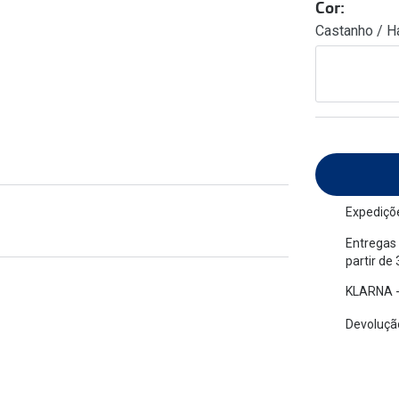
Cor:
am os meus olhos?
Olhar por todos
Castanho / H
Adaptáveis à luz
Ver todos os artigos
Lentes personalizadas
Expediçõe
Entregas 
partir de
KLARNA -
Devolução