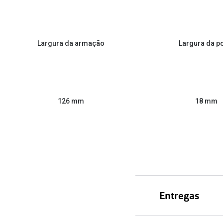
Largura da armação
Largura da p
126 mm
18 mm
Entregas