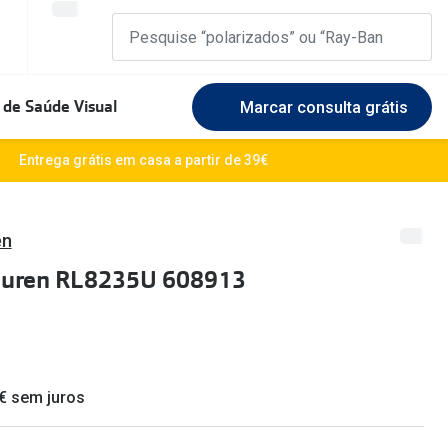
 de Saúde Visual
Marcar consulta grátis
Marcas Exclusivas
Entrega grátis em casa a partir de 39€
DbyD
Marque uma consulta gratuita
🆕 Guia 
rosto
Unofficial
Experimente gratuitamente em loja
en
O sol e a
auren RL8235U 608913
Seen
Escolha as lentes ideais
Óculos d
Recomendações
Lifesty
+MultiOpticas
Quadrados
Saiba ma
 € sem juros
Redondos