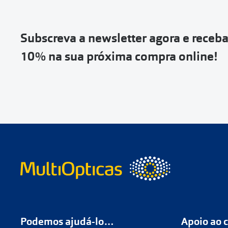
Vai abrir uma p
devolução e co
Subscreva a newsletter agora e receb
Depois deves cl
10% na sua próxima compra online!
coloca-la na c
Não é possível
de entrega
ou
Quando a Sendi
o
código de s
Se não tens 
Podemos ajudá-lo…
Apoio ao c