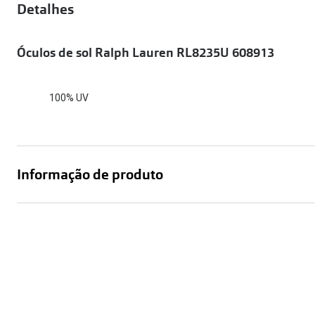
Óculos Polarizados
Detalhes
Como funcion
Líquidos e gotas
Olhos Vermelhos
Mais vendidos
Mulher
Óculos de sol Ralph Lauren RL8235U 608913
Ver todos
Homem
🔴Outlet
Criança
100% UV
Informação de produto