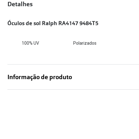
Óculos Polarizados
Detalhes
Como funcion
Líquidos e gotas
Olhos Vermelhos
Mais vendidos
Mulher
Óculos de sol Ralph RA4147 9484T5
Ver todos
Homem
🔴Outlet
Criança
100% UV
Polarizados
Informação de produto