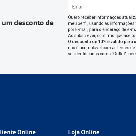
ágina onde só precisas de seleccionar qual o produto a devolver,
nfirmar a devolução
Quero receber informações atualiz
a um desconto de
meu perfil, usando as informações
icar em criar etiqueta de devolução. Deves imprimir a etiqueta 
por E-mail, para o endereço de e-ma
Ao subscrever, confirmo que aceito
aixa da encomenda.
O desconto de 10% é válido para u
não é acumulável com as lentes de 
 devolver o artigo em lojas físicas.
Deves devolver a tua enc
sol identificados como "Outlet", n
cacifo Sending/Inpost
mais perto de ti.
Ver pontos disponívei
ng/Inpost recolha a tua encomenda, vais receber um e-mail de 
eguimento,
para que possas acompanhar a devolução.
conta ou preferes não registrar-te:
link
nº de encomenda
e-mail
liente Online
Loja Online