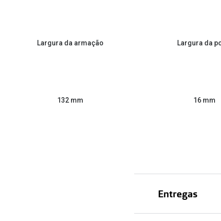
Largura da armação
Largura da p
132 mm
16 mm
Entregas