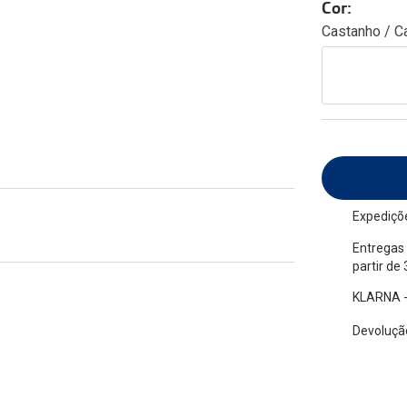
Cor:
am os meus olhos?
Olhar por todos
Castanho / C
Adaptáveis à luz
Ver todos os artigos
Lentes personalizadas
Expediçõe
Entregas 
partir de
KLARNA -
Devolução