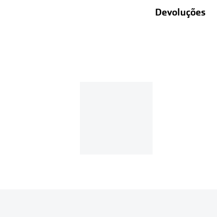
Devoluções
Recolhas em lo
Entregas em ca
Se o valor d
Em compras d
Para realizar a 
Se tens cont
Entrar na tua ár
Escolher a enc