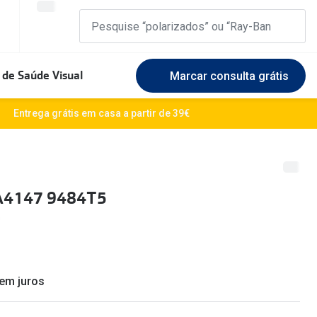
 de Saúde Visual
Marcar consulta grátis
Marcas Exclusivas
Entrega grátis em casa a partir de 39€
DbyD
Marque uma consulta gratuita
🆕 Guia 
rosto
Unofficial
Experimente gratuitamente em loja
O sol e a
A4147 9484T5
Seen
Escolha as lentes ideais
Óculos d
Recomendações
Lifesty
+MultiOpticas
Quadrados
Saiba ma
sem juros
Redondos