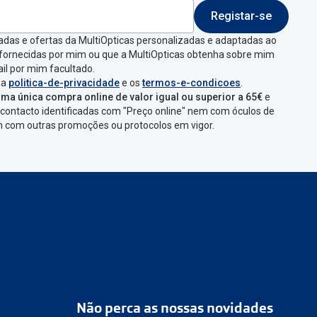
Registar-se
 indicar a razão de
adas e ofertas da MultiOpticas personalizadas e adaptadas ao
 fornecidas por mim ou que a MultiOpticas obtenha sobre mim
que aparecer e
il por mim facultado.
 a
politica-de-privacidade
e os
termos-e-condicoes
.
ma única compra online de valor igual ou superior a 65€
e
contacto identificadas com "Preço online" nem com óculos de
omenda
num
ponto
em com outras promoções ou protocolos em vigor.
s
confirmação com
Não perca as nossas novidades