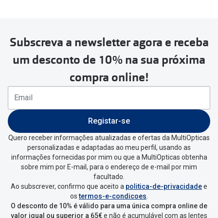
Subscreva a newsletter agora e receba
Para realizar a devolução deverás
um desconto de 10% na sua próxima
seguir estes passos:
compra online!
Se tens conta criada na
MultiOpticas deves:
Entrar na tua área pessoal e ir a
“
As
Registar-se
minhas encomendas
”
.
Quero receber informações atualizadas e ofertas da MultiOpticas
personalizadas e adaptadas ao meu perfil, usando as
Escolher a encomenda que queres
informações fornecidas por mim ou que a MultiOpticas obtenha
devolver e clica em
“Devolução”
.
sobre mim por E-mail, para o endereço de e-mail por mim
facultado.
Ao subscrever, confirmo que aceito a
politica-de-privacidade
e
Vai abrir uma página onde só precisas
os
termos-e-condicoes
.
de seleccionar qual o produto a
O desconto de 10% é válido para uma única compra online de
devolver, indicar a razão de devolução
valor igual ou superior a 65€
e não é acumulável com as lentes