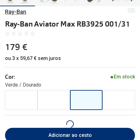
🔴Outlet
Miopia/Hi
Ray-Ban
Categoria
Astigmati
Ray-Ban Aviator Max RB3925 001/31
Mulher
Multifoca
179 €
Homem
Coloridas
Criança
ou 3 x 59,67 € sem juros
Marcas
Acessórios
iWear - Ex
Cor:
Em stock
Verde / Dourado
Marcas
Biofinity
Ray-Ban
Dailies
Oakley
Air Optix
Persol
Acuvue
Adicionar ao cesto
Michael Kors
Ver todas