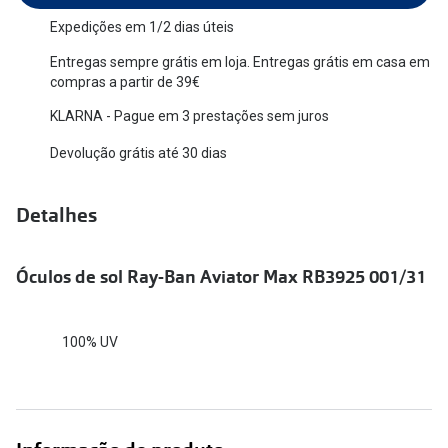
Versace
Expedições em 1/2 dias úteis
Contacto
Entregas sempre grátis em loja. Entregas grátis em casa em
Prada
Marque um
compras a partir de 39€
Todas as marcas
KLARNA - Pague em 3 prestações sem juros
Experimen
Devolução grátis até 30 dias
Marcas Exclusivas
Escolha as
DbyD
Recomend
Detalhes
Unofficial
+MultiOpt
Seen
Óculos de sol Ray-Ban Aviator Max RB3925 001/31
Formatos
100% UV
Quadrados
Redondos