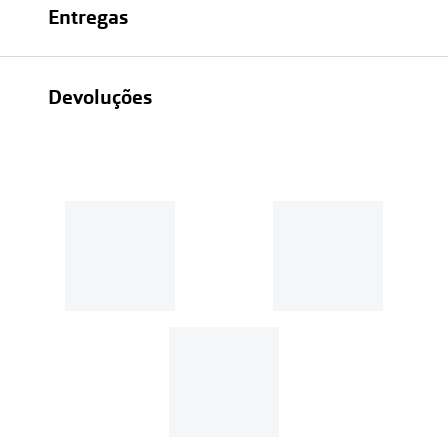
Entregas
Devoluções
Recolhas em loja sempre gratuitas;
30 dias
Entregas em casa:
Se o valor da encomenda for
superior a 39€, o envio é gratuito.
Em compras de valor inferior a
39€, os portes de envio têm um
custo de
3.99€
.
MultiOpticas