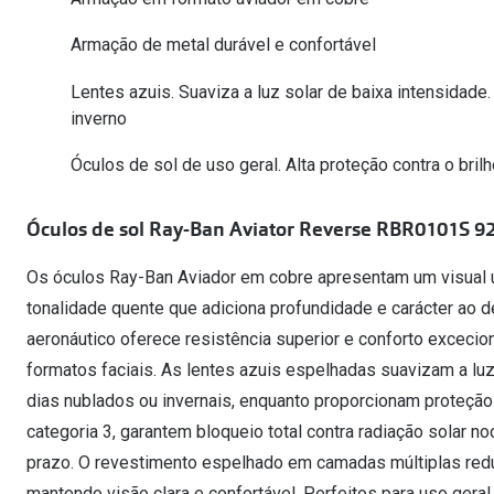
Óculos Polarizados
Como funcion
Líquidos e gotas
Olhos Vermelhos
Mais vendidos
Armação de metal durável e confortável
Mulher
Ver todos
Lentes azuis. Suaviza a luz solar de baixa intensidade.
Homem
🔴Outlet
inverno
Criança
Óculos de sol de uso geral. Alta proteção contra o brilh
Óculos de sol Ray-Ban Aviator Reverse RBR0101S 9
Os óculos Ray-Ban Aviador em cobre apresentam um visual ú
tonalidade quente que adiciona profundidade e carácter ao d
aeronáutico oferece resistência superior e conforto excecio
formatos faciais. As lentes azuis espelhadas suavizam a luz
dias nublados ou invernais, enquanto proporcionam proteção
categoria 3, garantem bloqueio total contra radiação solar no
prazo. O revestimento espelhado em camadas múltiplas reduz
mantendo visão clara e confortável. Perfeitos para uso gera