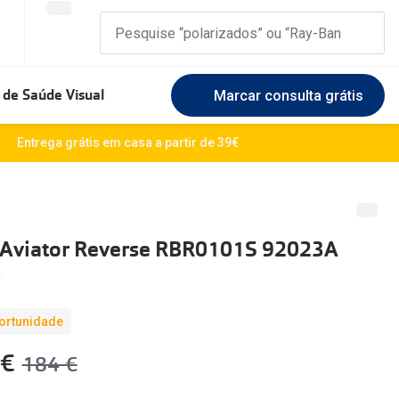
 de Saúde Visual
Marcar consulta grátis
Marcas Exclusivas
Entrega grátis em casa a partir de 39€
DbyD
Marque uma consulta gratuita
🆕 Guia 
rosto
Unofficial
Experimente gratuitamente em loja
O sol e a
 Aviator Reverse RBR0101S 92023A
Seen
Escolha as lentes ideais
Óculos d
Recomendações
Lifesty
ortunidade
+MultiOpticas
Quadrados
Saiba ma
 €
era:
184 €
Redondos