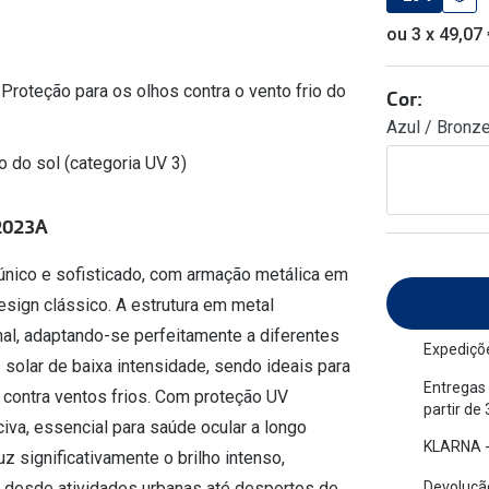
am os meus olhos?
Olhar por todos
ou 3 x 49,07
Adaptáveis à luz
Ver todos os artigos
Lentes personalizadas
 Proteção para os olhos contra o vento frio do
Cor:
Azul / Bronz
o do sol (categoria UV 3)
2023A
nico e sofisticado, com armação metálica em
esign clássico. A estrutura em metal
nal, adaptando-se perfeitamente a diferentes
Expediçõe
 solar de baixa intensidade, sendo ideais para
Entregas 
 contra ventos frios. Com proteção UV
partir de
civa, essencial para saúde ocular a longo
KLARNA -
 significativamente o brilho intenso,
Devolução
l, desde atividades urbanas até desportos de