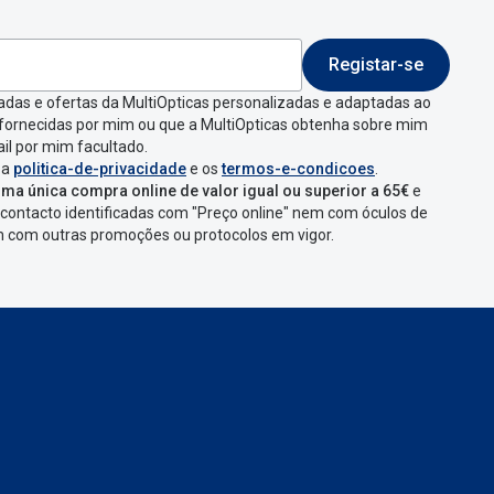
Registar-se
 indicar a razão de
adas e ofertas da MultiOpticas personalizadas e adaptadas ao
 fornecidas por mim ou que a MultiOpticas obtenha sobre mim
que aparecer e
il por mim facultado.
 a
politica-de-privacidade
e os
termos-e-condicoes
.
ma única compra online de valor igual ou superior a 65€
e
contacto identificadas com "Preço online" nem com óculos de
omenda
num
ponto
em com outras promoções ou protocolos em vigor.
s
confirmação com