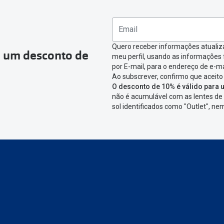
omenda que queres devolver e clica em
“Devolução”
.
ágina onde só precisas de seleccionar qual o produto a devolver,
nfirmar a devolução
Quero receber informações atualiz
a um desconto de
meu perfil, usando as informações
icar em criar etiqueta de devolução. Deves imprimir a etiqueta 
por E-mail, para o endereço de e-ma
Ao subscrever, confirmo que aceito
aixa da encomenda.
O desconto de 10% é válido para u
não é acumulável com as lentes de 
 devolver o artigo em lojas físicas.
Deves devolver a tua enc
sol identificados como "Outlet", n
cacifo Sending/Inpost
mais perto de ti.
Ver pontos disponívei
ng/Inpost recolha a tua encomenda, vais receber um e-mail de 
eguimento,
para que possas acompanhar a devolução.
conta ou preferes não registrar-te:
link