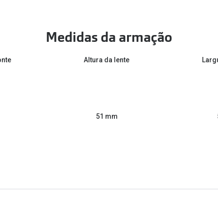
Medidas da armação
onte
Altura da lente
Larg
51 mm