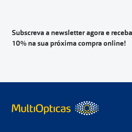
Escolher a enc
Vai abrir uma p
devolução e co
Subscreva a newsletter agora e receb
Depois deves cl
10% na sua próxima compra online!
coloca-la na c
Não é possível
de entrega
ou
Quando a Sendi
o
código de s
Se não tens 