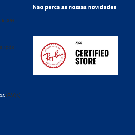
Não perca as nossas novidades
r de 39€
as após
ransparente e caixa
 de
tes
(FAQs)