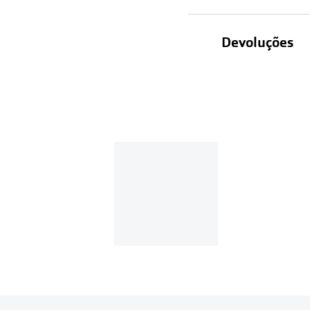
Devoluções
Recolhas em lo
Entregas em ca
Se o valor d
Em compras d
Para realizar a 
Se tens cont
Entrar na tua ár