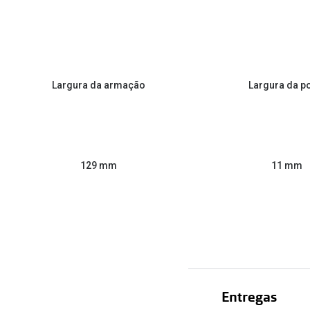
Largura da armação
Largura da p
129 mm
11 mm
Entregas