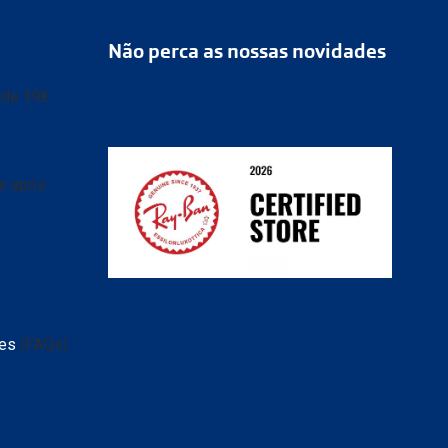
Não perca as nossas novidades
r de 39€
as após
ransparente e caixa
 de
tes
(FAQs)