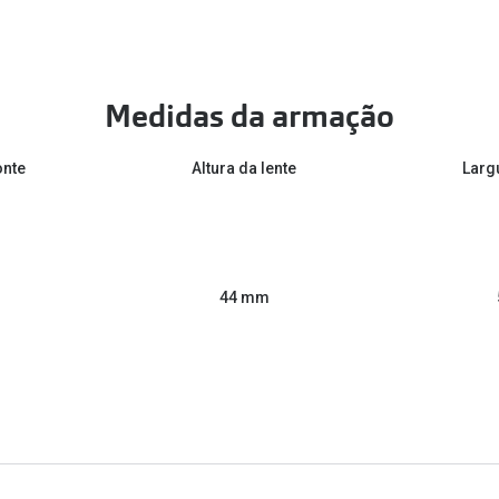
Medidas da armação
onte
Altura da lente
Larg
44 mm