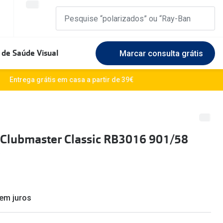
 de Saúde Visual
Marcar consulta grátis
Marcas Exclusivas
Entrega grátis em casa a partir de 39€
DbyD
Marque uma consulta gratuita
🆕 Guia 
rosto
Unofficial
Experimente gratuitamente em loja
O sol e a
Clubmaster Classic RB3016 901/58
Seen
Escolha as lentes ideais
Óculos d
Recomendações
Lifesty
+MultiOpticas
Quadrados
Saiba ma
sem juros
Redondos