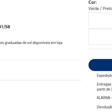
Cor:
am os meus olhos?
Olhar por todos
Verde / Pret
Adaptáveis à luz
Ver todos os artigos
Lentes personalizadas
01/58
es graduadas de sol disponíveis em loja.
Expediçõe
Entregas 
partir de
KLARNA -
Devolução