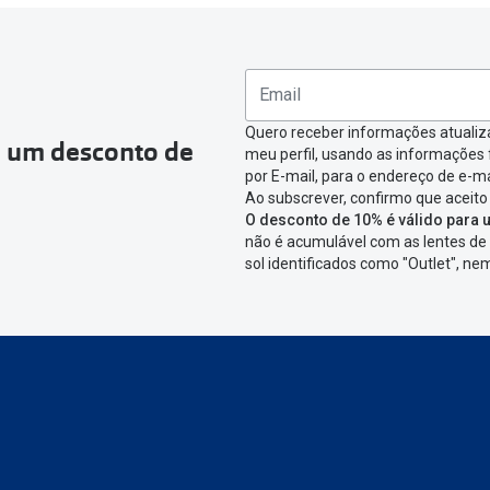
ea pessoal e ir a
“
As minhas encomendas
”
.
omenda que queres devolver e clica em
“Devolução”
.
ágina onde só precisas de seleccionar qual o produto a devolver,
nfirmar a devolução
Quero receber informações atualiz
a um desconto de
meu perfil, usando as informações
icar em criar etiqueta de devolução. Deves imprimir a etiqueta 
por E-mail, para o endereço de e-ma
Ao subscrever, confirmo que aceito
aixa da encomenda.
O desconto de 10% é válido para u
não é acumulável com as lentes de 
 devolver o artigo em lojas físicas.
Deves devolver a tua enc
sol identificados como "Outlet", n
cacifo Sending/Inpost
mais perto de ti.
Ver pontos disponívei
ng/Inpost recolha a tua encomenda, vais receber um e-mail de 
eguimento,
para que possas acompanhar a devolução.
conta ou preferes não registrar-te: