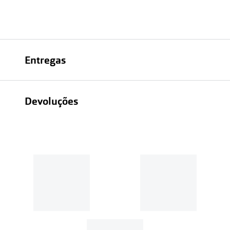
Entregas
Devoluções
Recolhas em loja sempre gratuitas;
30 dias
Entregas em casa:
Se o valor da encomenda for
superior a 39€, o envio é gratuito.
Em compras de valor inferior a
39€, os portes de envio têm um
custo de
3.99€
.