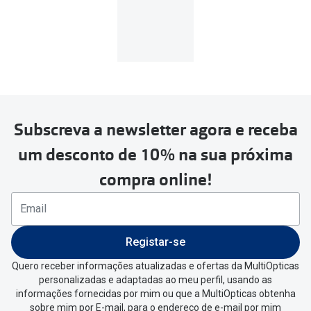
MultiOpticas
Subscreva a newsletter agora e receba
Para realizar a devolução deverás
um desconto de 10% na sua próxima
seguir estes passos:
compra online!
Se tens conta criada na
MultiOpticas deves:
Entrar na tua área pessoal e ir a
“
As
Registar-se
minhas encomendas
”
.
Quero receber informações atualizadas e ofertas da MultiOpticas
personalizadas e adaptadas ao meu perfil, usando as
Escolher a encomenda que queres
informações fornecidas por mim ou que a MultiOpticas obtenha
devolver e clica em
“Devolução”
.
sobre mim por E-mail, para o endereço de e-mail por mim