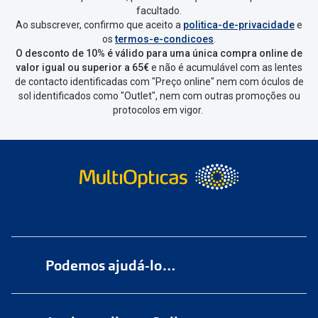
facultado.
Ao subscrever, confirmo que aceito a
politica-de-privacidade
e
Vai abrir uma página onde só precisas
os
termos-e-condicoes
.
de seleccionar qual o produto a
O desconto de 10% é válido para uma única compra online de
devolver, indicar a razão de devolução
valor igual ou superior a 65€
e não é acumulável com as lentes
de contacto identificadas com "Preço online" nem com óculos de
e confirmar a devolução
sol identificados como "Outlet", nem com outras promoções ou
protocolos em vigor.
Depois deves clicar em criar etiqueta
de devolução. Deves imprimir a
etiqueta que aparecer e coloca-la na
caixa da encomenda.
Não é possível devolver o artigo em
lojas físicas.
Deves devolver a tua
encomenda
num
ponto de
Podemos ajudá-lo…
entrega
ou
cacifo
Sending/Inpost
mais perto de ti.
Ver
Numa das nossas
+200 lojas
pontos disponíveis