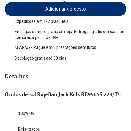
Versace
Adicionar ao cesto
Contacto
Prada
Expedições em 1/2 dias úteis
Marque um
Todas as marcas
Entregas sempre grátis em loja. Entregas grátis em casa em
Experimen
compras a partir de 39€
Marcas Exclusivas
Escolha as
KLARNA - Pague em 3 prestações sem juros
DbyD
Devolução grátis até 30 dias
Recomend
Unofficial
+MultiOpt
Detalhes
Seen
Formatos
Óculos de sol Ray-Ban Jack Kids RB9565S 223/T5
Quadrados
100% UV
Redondos
Polarizados