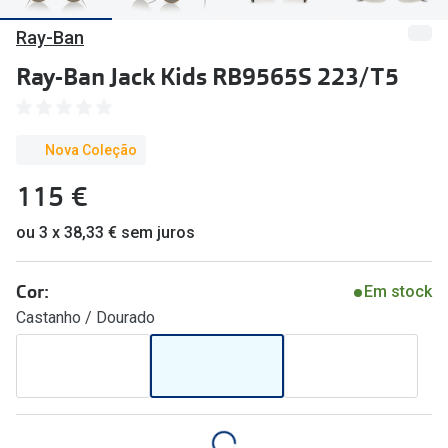
🔴Outlet
Miopia/Hi
Ray-Ban
Categoria
Astigmati
Ray-Ban Jack Kids RB9565S 223/T5
Mulher
Multifoca
Homem
Coloridas
Nova Coleção
Criança
115 €
Marcas
ou 3 x 38,33 € sem juros
Acessórios
iWear - Ex
Marcas
Biofinity
Cor:
Em stock
Ray-Ban
Dailies
Castanho / Dourado
Oakley
Air Optix
Persol
Acuvue
Michael Kors
Ver todas