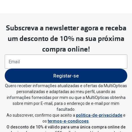
MultiOpticas
Subscreva a newsletter agora e receba
Para realizar a devolução deverás
um desconto de 10% na sua próxima
seguir estes passos:
compra online!
Se tens conta criada na
MultiOpticas deves:
Entrar na tua área pessoal e ir a
“
As
Registar-se
minhas encomendas
”
.
Quero receber informações atualizadas e ofertas da MultiOpticas
personalizadas e adaptadas ao meu perfil, usando as
Escolher a encomenda que queres
informações fornecidas por mim ou que a MultiOpticas obtenha
devolver e clica em
“Devolução”
.
sobre mim por E-mail, para o endereço de e-mail por mim
facultado.
Ao subscrever, confirmo que aceito a
politica-de-privacidade
e
Vai abrir uma página onde só precisas
os
termos-e-condicoes
.
de seleccionar qual o produto a
O desconto de 10% é válido para uma única compra online de