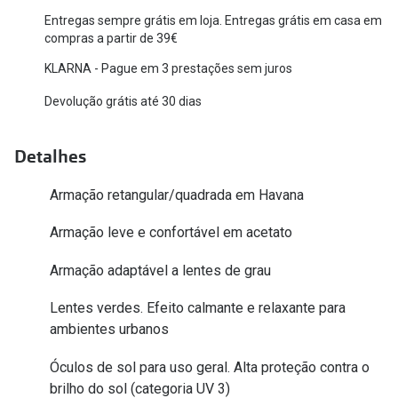
Entregas sempre grátis em loja. Entregas grátis em casa em
Versace
Contacto
compras a partir de 39€
Prada
KLARNA - Pague em 3 prestações sem juros
Marque um
Todas as marcas
Devolução grátis até 30 dias
Experimen
Marcas Exclusivas
Escolha as
Detalhes
DbyD
Recomend
Armação retangular/quadrada em Havana
Unofficial
+MultiOpt
Armação leve e confortável em acetato
Seen
Armação adaptável a lentes de grau
Formatos
Lentes verdes. Efeito calmante e relaxante para
Quadrados
ambientes urbanos
Redondos
Óculos de sol para uso geral. Alta proteção contra o
brilho do sol (categoria UV 3)