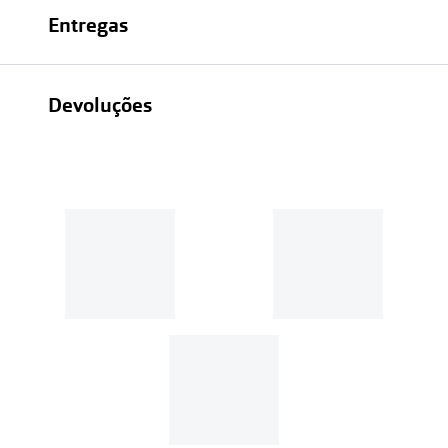
Entregas
Devoluções
Recolhas em loja sempre gratuitas;
30 dias
Entregas em casa:
Se o valor da encomenda for
superior a 39€, o envio é gratuito.
Em compras de valor inferior a
39€, os portes de envio têm um
custo de
3.99€
.