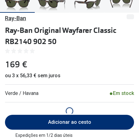
🔴Outlet
Miopia/Hi
Ray-Ban
Categoria
Astigmati
Ray-Ban Original Wayfarer Classic
Mulher
Multifoca
RB2140 902 50
Homem
Coloridas
Criança
Marcas
169 €
Acessórios
iWear - Ex
ou 3 x 56,33 € sem juros
Marcas
Biofinity
Verde / Havana
Em stock
Ray-Ban
Dailies
Oakley
Air Optix
Adicionar ao cesto
Persol
Acuvue
Michael Kors
Ver todas
Expedições em 1/2 dias úteis