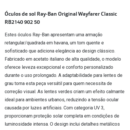
Conselhos
🆕 Guia de Compras para o formato do seu
Óculos de sol Ray-Ban Original Wayfarer Classic
rosto
RB2140 902 50
O sol e as crianças
Estes óculos Ray-Ban apresentam uma armação
retangular/quadrada em havana, um tom quente e
Óculos de sol para todos
sofisticado que adiciona elegância ao design clássico.
Lifestyle
Fabricado em acetato italiano de alta qualidade, o modelo
Saiba mais sobre as suas marcas favoritas
oferece leveza excepcional e conforto personalizado
durante o uso prolongado. A adaptabilidade para lentes de
grau torna esta peça versátil para quem necessita de
correção visual. As lentes verdes criam um efeito calmante
ideal para ambientes urbanos, reduzindo a tensão ocular
causada por luzes artificiais. Com categoria UV 3,
proporcionam proteção solar completa em condições de
luminosidade intensa. O design inclui detalhes metálicos