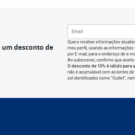
ea pessoal e ir a
“
As minhas encomendas
”
.
omenda que queres devolver e clica em
“Devolução”
.
ágina onde só precisas de seleccionar qual o produto a devolver,
nfirmar a devolução
Quero receber informações atualiz
a um desconto de
meu perfil, usando as informações
icar em criar etiqueta de devolução. Deves imprimir a etiqueta 
por E-mail, para o endereço de e-ma
Ao subscrever, confirmo que aceito
aixa da encomenda.
O desconto de 10% é válido para u
não é acumulável com as lentes de 
 devolver o artigo em lojas físicas.
Deves devolver a tua enc
sol identificados como "Outlet", n
cacifo Sending/Inpost
mais perto de ti.
Ver pontos disponívei
ng/Inpost recolha a tua encomenda, vais receber um e-mail de 
eguimento,
para que possas acompanhar a devolução.
conta ou preferes não registrar-te: