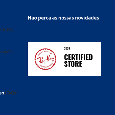
Não perca as nossas novidades
r de 39€
as após
ransparente e caixa
 de
tes
(FAQs)