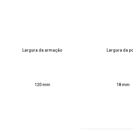
Largura da armação
Largura da p
120 mm
18 mm