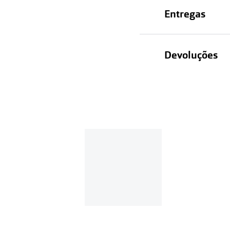
Entregas
Devoluções
Recolhas em lo
Entregas em ca
Se o valor d
Em compras d
Para realizar a 
Se tens cont