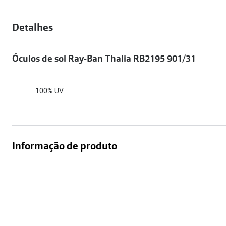
Óculos Polarizados
Como funcion
Líquidos e gotas
Olhos Vermelhos
Mais vendidos
Mulher
Detalhes
Ver todos
Homem
🔴Outlet
Óculos de sol Ray-Ban Thalia RB2195 901/31
Criança
100% UV
Informação de produto