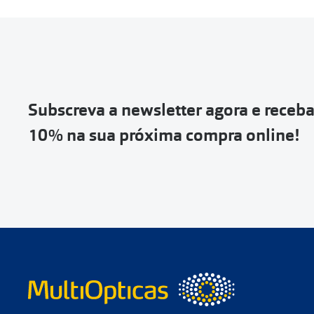
Entrar na tua ár
Escolher a enc
Vai abrir uma p
devolução e co
Subscreva a newsletter agora e receb
Depois deves cl
10% na sua próxima compra online!
coloca-la na c
Não é possível
de entrega
ou
Quando a Sendi
o
código de s
Se não tens 