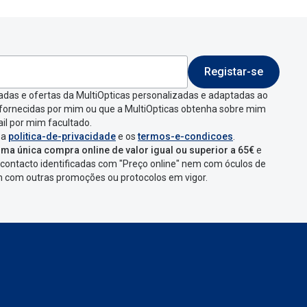
Registar-se
 indicar a razão de
adas e ofertas da MultiOpticas personalizadas e adaptadas ao
 fornecidas por mim ou que a MultiOpticas obtenha sobre mim
que aparecer e
il por mim facultado.
 a
politica-de-privacidade
e os
termos-e-condicoes
.
ma única compra online de valor igual ou superior a 65€
e
contacto identificadas com "Preço online" nem com óculos de
omenda
num
ponto
em com outras promoções ou protocolos em vigor.
s
confirmação com