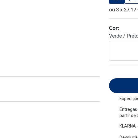
am os meus olhos?
Olhar por todos
ou 3 x 27,17
Adaptáveis à luz
Ver todos os artigos
Lentes personalizadas
Cor:
Verde / Pret
Expediçõe
Entregas 
partir de
KLARNA -
Devolução