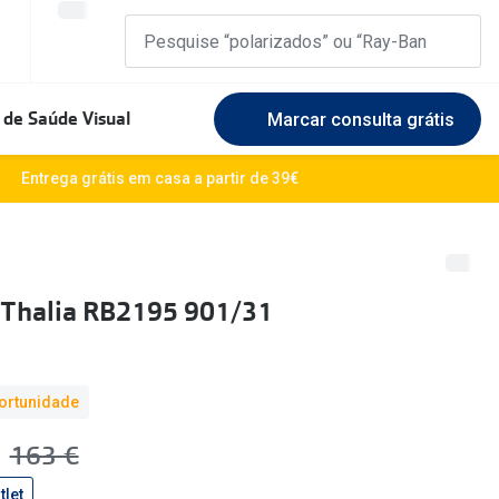
 de Saúde Visual
Marcar consulta grátis
Marcas Exclusivas
Entrega grátis em casa a partir de 39€
DbyD
Marque uma consulta gratuita
🆕 Guia 
rosto
Unofficial
Experimente gratuitamente em loja
O sol e a
 Thalia RB2195 901/31
Seen
Escolha as lentes ideais
Óculos d
Recomendações
Lifesty
ortunidade
+MultiOpticas
Quadrados
Saiba ma
€
era:
163 €
Redondos
tlet