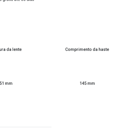
ura da lente
Comprimento da haste
51 mm
145 mm