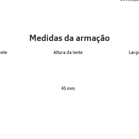
Medidas da armação
onte
Altura da lente
Larg
45 mm