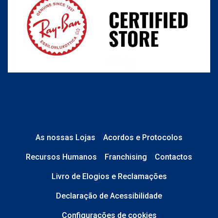
O que acontece depois?
Está em perfeito estado e sem danos;
No caso de
Lentes de Contacto e
Líquidos
, a caixa está devidamente
As nossas Lojas
Acordos e Protocolos
selada.
Recursos Humanos
Franchising
Contactos
No caso de
Óculos de Sol
, tudo está
Livro de Elogios e Reclamações
completo: estojo, pano, etiquetas,
saco transparente e caixa original.
Declaração de Acessibilidade
Configurações de cookies