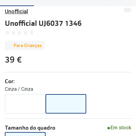
🔴Outlet
Miopia/Hi
Unofficial
Categoria
Astigmati
Unofficial UJ6037 1346
Mulher
Multifoca
Homem
Coloridas
Para Crianças
Criança
39 €
Marcas
Acessórios
iWear - Ex
Cor:
Marcas
Biofinity
Cinza / Cinza
Ray-Ban
Dailies
Oakley
Air Optix
Persol
Acuvue
Tamanho do quadro
Em stock
Michael Kors
Ver todas