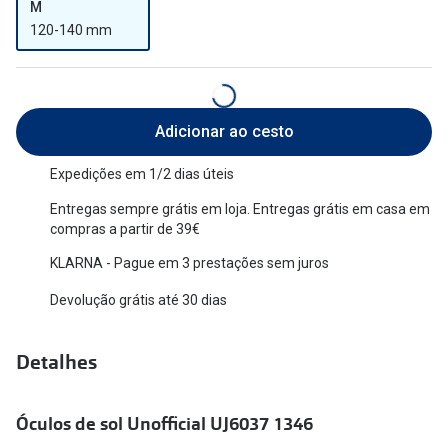
M
Versace
120-140 mm
Contacto
Prada
Marque um
Todas as marcas
Experimen
Adicionar ao cesto
Marcas Exclusivas
Escolha as
Expedições em 1/2 dias úteis
DbyD
Recomend
Entregas sempre grátis em loja. Entregas grátis em casa em
Unofficial
compras a partir de 39€
+MultiOpt
KLARNA - Pague em 3 prestações sem juros
Seen
Devolução grátis até 30 dias
Formatos
Detalhes
Quadrados
Redondos
Óculos de sol Unofficial UJ6037 1346