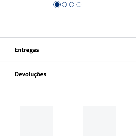
Entregas
Devoluções
Recolhas em loja sempre gratuitas;
30 dias
Entregas em casa:
Se o valor da encomenda for
superior a 39€, o envio é gratuito.
Em compras de valor inferior a