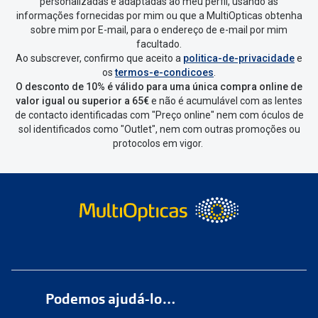
personalizadas e adaptadas ao meu perfil, usando as
Escolher a encomenda que queres
informações fornecidas por mim ou que a MultiOpticas obtenha
devolver e clica em
“Devolução”
.
sobre mim por E-mail, para o endereço de e-mail por mim
facultado.
Ao subscrever, confirmo que aceito a
politica-de-privacidade
e
Vai abrir uma página onde só precisas
os
termos-e-condicoes
.
de seleccionar qual o produto a
O desconto de 10% é válido para uma única compra online de
devolver, indicar a razão de devolução
valor igual ou superior a 65€
e não é acumulável com as lentes
de contacto identificadas com "Preço online" nem com óculos de
e confirmar a devolução
sol identificados como "Outlet", nem com outras promoções ou
protocolos em vigor.
Depois deves clicar em criar etiqueta
de devolução. Deves imprimir a
etiqueta que aparecer e coloca-la na
caixa da encomenda.
Não é possível devolver o artigo em
lojas físicas.
Deves devolver a tua
encomenda
num
ponto de
Podemos ajudá-lo…
entrega
ou
cacifo