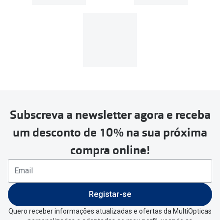
39€, os portes de envio têm um
custo de
3.99€
.
MultiOpticas
Subscreva a newsletter agora e receba
Para realizar a devolução deverás
um desconto de 10% na sua próxima
seguir estes passos:
compra online!
Se tens conta criada na
MultiOpticas deves:
Entrar na tua área pessoal e ir a
“
As
Registar-se
minhas encomendas
”
.
Quero receber informações atualizadas e ofertas da MultiOpticas