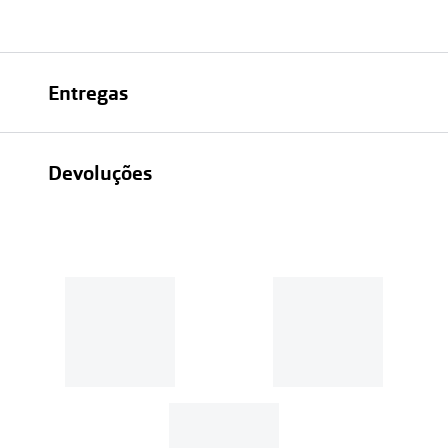
Entregas
Devoluções
Recolhas em loja sempre gratuitas;
30 dias
Entregas em casa:
Se o valor da encomenda for
superior a 39€, o envio é gratuito.
Em compras de valor inferior a
39€, os portes de envio têm um
custo de
3.99€
.