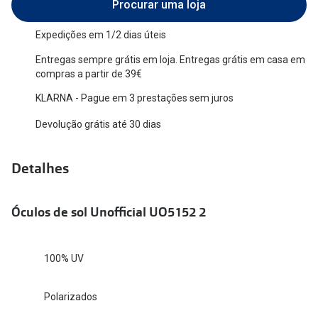
Procurar uma loja
Versace
Contacto
Expedições em 1/2 dias úteis
Prada
Marque um
Entregas sempre grátis em loja. Entregas grátis em casa em
compras a partir de 39€
Todas as marcas
Experimen
KLARNA - Pague em 3 prestações sem juros
Marcas Exclusivas
Escolha as
Devolução grátis até 30 dias
DbyD
Recomend
Unofficial
Detalhes
+MultiOpt
Seen
Óculos de sol Unofficial UO5152 2
Formatos
Quadrados
100% UV
Redondos
Polarizados