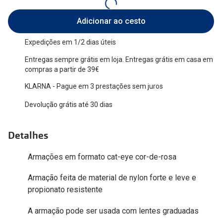
Versace
Contacto
Adicionar ao cesto
Prada
Marque um
Expedições em 1/2 dias úteis
Todas as marcas
Experimen
Entregas sempre grátis em loja. Entregas grátis em casa em
compras a partir de 39€
Marcas Exclusivas
Escolha as
KLARNA - Pague em 3 prestações sem juros
DbyD
Recomend
Devolução grátis até 30 dias
Unofficial
+MultiOpt
Seen
Detalhes
Formatos
Armações em formato cat-eye cor-de-rosa
Armação feita de material de nylon forte e leve e
Quadrados
propionato resistente
Redondos
A armação pode ser usada com lentes graduadas