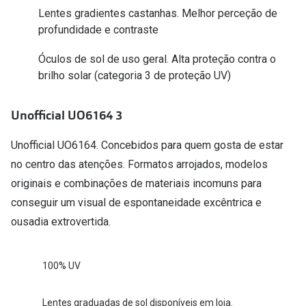
Conselhos
Lentes gradientes castanhas. Melhor perceção de
profundidade e contraste
🆕 Guia de Compras para o formato do seu
rosto
Óculos de sol de uso geral. Alta proteção contra o
O sol e as crianças
brilho solar (categoria 3 de proteção UV)
Óculos de sol para todos
Unofficial UO6164 3
Lifestyle
Unofficial UO6164. Concebidos para quem gosta de estar
Saiba mais sobre as suas marcas favoritas
no centro das atenções. Formatos arrojados, modelos
originais e combinações de materiais incomuns para
conseguir um visual de espontaneidade excêntrica e
ousadia extrovertida.
100% UV
Lentes graduadas de sol disponíveis em loja.