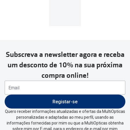
MultiOpticas
Subscreva a newsletter agora e receba
Para realizar a devolução deverás
um desconto de 10% na sua próxima
seguir estes passos:
compra online!
Se tens conta criada na
MultiOpticas deves:
Entrar na tua área pessoal e ir a
“
As
Registar-se
minhas encomendas
”
.
Quero receber informações atualizadas e ofertas da MultiOpticas
personalizadas e adaptadas ao meu perfil, usando as
Escolher a encomenda que queres
informações fornecidas por mim ou que a MultiOpticas obtenha
devolver e clica em
“Devolução”
.
sobre mim por E-mail, para o endereço de e-mail por mim