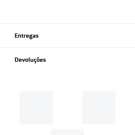
Entregas
Devoluções
Recolhas em loja sempre gratuitas;
30 dias
Entregas em casa:
Se o valor da encomenda for
superior a 39€, o envio é gratuito.
Em compras de valor inferior a
39€, os portes de envio têm um
custo de
3.99€
.