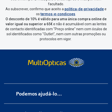
facultado.
Ao subscrever, confirmo que aceito a
politica-de-privacidade
e
Vai abrir uma página onde só precisas
os
termos-e-condicoes
.
de seleccionar qual o produto a
O desconto de 10% é válido para uma única compra online de
devolver, indicar a razão de devolução
valor igual ou superior a 65€
e não é acumulável com as lentes
de contacto identificadas com "Preço online" nem com óculos de
e confirmar a devolução
sol identificados como "Outlet", nem com outras promoções ou
protocolos em vigor.
Depois deves clicar em criar etiqueta
de devolução. Deves imprimir a
etiqueta que aparecer e coloca-la na
caixa da encomenda.
Não é possível devolver o artigo em
lojas físicas.
Deves devolver a tua
encomenda
num
ponto de
Podemos ajudá-lo…
entrega
ou
cacifo
Sending/Inpost
mais perto de ti.
Ver
Numa das nossas
+200 lojas
pontos disponíveis