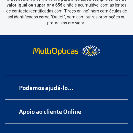
devolver, indicar a razão de devolução
valor igual ou superior a 65€
e não é acumulável com as lentes
de contacto identificadas com "Preço online" nem com óculos de
e confirmar a devolução
sol identificados como "Outlet", nem com outras promoções ou
protocolos em vigor.
Depois deves clicar em criar etiqueta
de devolução. Deves imprimir a
etiqueta que aparecer e coloca-la na
caixa da encomenda.
Não é possível devolver o artigo em
lojas físicas.
Deves devolver a tua
encomenda
num
ponto de
Podemos ajudá-lo…
entrega
ou
cacifo
Sending/Inpost
mais perto de ti.
Ver
Numa das nossas
+200 lojas
pontos disponíveis
Apoio ao cliente Online
Marque
aqui
uma consulta grátis
Quando a Sending/Inpost recolha a
tua encomenda, vais receber um e-
online@multiopticas.pt
Por Email:
apoiocliente@multiopticas.pt