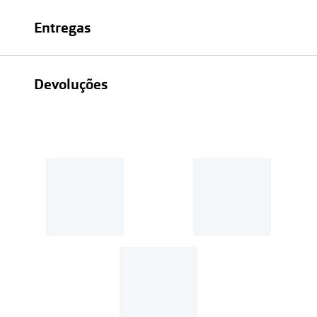
Entregas
Devoluções
Recolhas em loja sempre gratuitas;
30 dias
Entregas em casa:
Se o valor da encomenda for
superior a 39€, o envio é gratuito.
Em compras de valor inferior a
39€, os portes de envio têm um
custo de
3.99€
.