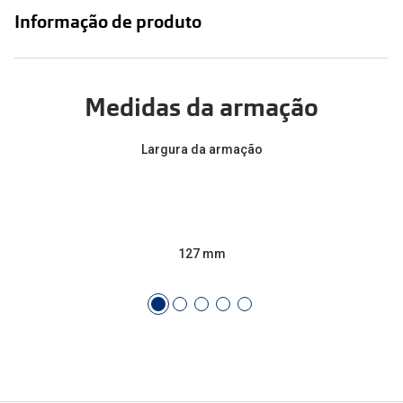
Conselhos
Informação de produto
🆕 Guia de Compras para o formato do seu
rosto
O sol e as crianças
Medidas da armação
Óculos de sol para todos
Largura da armação
Lifestyle
Saiba mais sobre as suas marcas favoritas
127 mm