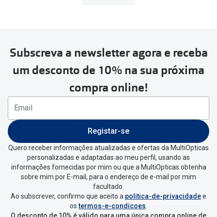
MultiOpticas
Subscreva a newsletter agora e receba
Para realizar a devolução deverás
um desconto de 10% na sua próxima
seguir estes passos:
compra online!
Se tens conta criada na
MultiOpticas deves:
Entrar na tua área pessoal e ir a
“
As
Registar-se
minhas encomendas
”
.
Quero receber informações atualizadas e ofertas da MultiOpticas
personalizadas e adaptadas ao meu perfil, usando as
Escolher a encomenda que queres
informações fornecidas por mim ou que a MultiOpticas obtenha
devolver e clica em
“Devolução”
.
sobre mim por E-mail, para o endereço de e-mail por mim
facultado.
Ao subscrever, confirmo que aceito a
politica-de-privacidade
e
Vai abrir uma página onde só precisas
os
termos-e-condicoes
.
de seleccionar qual o produto a
O desconto de 10% é válido para uma única compra online de