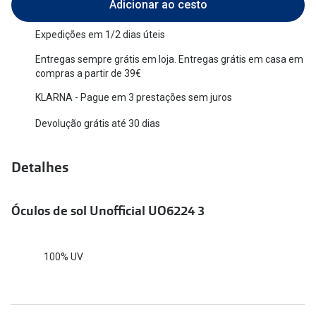
Adicionar ao cesto
Versace
Contacto
Expedições em 1/2 dias úteis
Prada
Marque um
Entregas sempre grátis em loja. Entregas grátis em casa em
compras a partir de 39€
Todas as marcas
Experimen
KLARNA - Pague em 3 prestações sem juros
Marcas Exclusivas
Escolha as
Devolução grátis até 30 dias
DbyD
Recomend
Unofficial
Detalhes
+MultiOpt
Seen
Óculos de sol Unofficial UO6224 3
Formatos
Quadrados
100% UV
Redondos