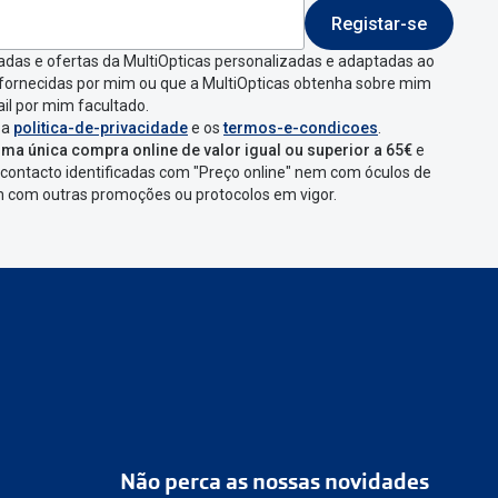
Registar-se
 indicar a razão de
adas e ofertas da MultiOpticas personalizadas e adaptadas ao
 fornecidas por mim ou que a MultiOpticas obtenha sobre mim
que aparecer e
il por mim facultado.
 a
politica-de-privacidade
e os
termos-e-condicoes
.
ma única compra online de valor igual ou superior a 65€
e
contacto identificadas com "Preço online" nem com óculos de
omenda
num
ponto
em com outras promoções ou protocolos em vigor.
s
confirmação com
Não perca as nossas novidades