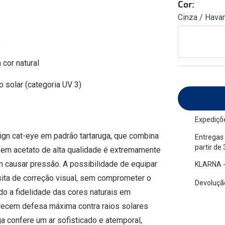
Cor:
am os meus olhos?
Olhar por todos
Cinza / Hava
Adaptáveis à luz
Ver todos os artigos
Lentes personalizadas
s
 cor natural
o solar (categoria UV 3)
Expediçõe
gn cat-eye em padrão tartaruga, que combina
Entregas 
partir de
o em acetato de alta qualidade é extremamente
m causar pressão. A possibilidade de equipar
KLARNA -
ita de correção visual, sem comprometer o
Devolução
do a fidelidade das cores naturais em
recem defesa máxima contra raios solares
a confere um ar sofisticado e atemporal,