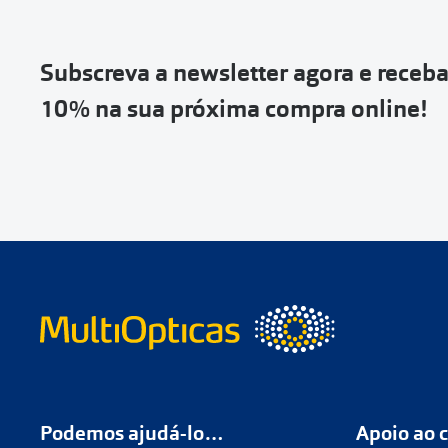
Vai abrir uma p
devolução e co
Subscreva a newsletter agora e receb
Depois deves cl
10% na sua próxima compra online!
coloca-la na c
Não é possível
de entrega
ou
Quando a Sendi
o
código de s
Se não tens 
Podemos ajudá-lo…
Apoio ao c