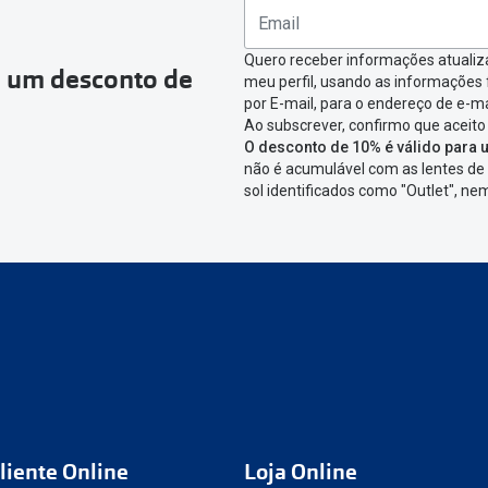
ágina onde só precisas de seleccionar qual o produto a devolver,
nfirmar a devolução
Quero receber informações atualiz
a um desconto de
meu perfil, usando as informações
icar em criar etiqueta de devolução. Deves imprimir a etiqueta 
por E-mail, para o endereço de e-ma
Ao subscrever, confirmo que aceito
aixa da encomenda.
O desconto de 10% é válido para u
não é acumulável com as lentes de 
 devolver o artigo em lojas físicas.
Deves devolver a tua enc
sol identificados como "Outlet", n
cacifo Sending/Inpost
mais perto de ti.
Ver pontos disponívei
ng/Inpost recolha a tua encomenda, vais receber um e-mail de 
eguimento,
para que possas acompanhar a devolução.
conta ou preferes não registrar-te:
link
nº de encomenda
e-mail
liente Online
Loja Online