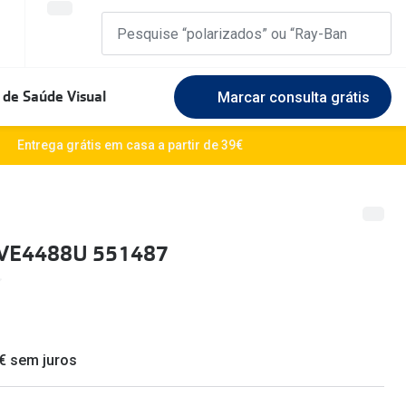
 de Saúde Visual
Marcar consulta grátis
Marcas Exclusivas
Entrega grátis em casa a partir de 39€
DbyD
Marque uma consulta gratuita
🆕 Guia 
rosto
Unofficial
Experimente gratuitamente em loja
O sol e a
 VE4488U 551487
Seen
Escolha as lentes ideais
Óculos d
Recomendações
Lifesty
+MultiOpticas
Quadrados
Saiba ma
 € sem juros
Redondos