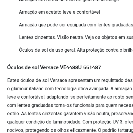
Óculos Polarizados
Como funcion
Líquidos e gotas
Olhos Vermelhos
Mais vendidos
Armação em acetato leve e confortável
Mulher
Ver todos
Armação que pode ser equipada com lentes graduada
Homem
🔴Outlet
Criança
Lentes cinzentas. Visão neutra. Veja os objetos em sua
Óculos de sol de uso geral. Alta proteção contra o brilh
Óculos de sol Versace VE4488U 551487
Estes óculos de sol Versace apresentam um requintado desi
o glamour italiano com tecnologia ótica avançada. A armaçã
leve e confortável, adaptando-se perfeitamente ao rosto se
com lentes graduadas torna-os funcionais para quem necess
estilo. As lentes cinzentas garantem visão neutra, preservan
qualquer condição de luminosidade. Com proteção UV 3, ofe
nocivos, protegendo os olhos eficazmente. O padrão tartarug