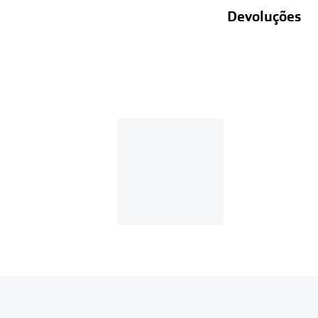
Devoluções
Recolhas em lo
Entregas em ca
Se o valor d
Em compras d
Para realizar a 
Se tens cont
Entrar na tua ár
Escolher a enc