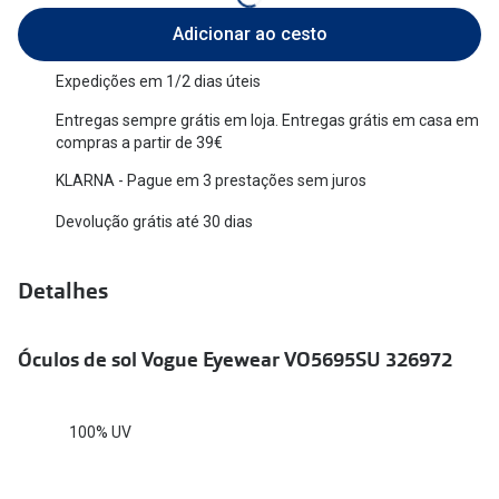
Versace
Adicionar ao cesto
Contacto
Prada
Expedições em 1/2 dias úteis
Marque um
Todas as marcas
Entregas sempre grátis em loja. Entregas grátis em casa em
Experimen
compras a partir de 39€
Marcas Exclusivas
Escolha as
KLARNA - Pague em 3 prestações sem juros
DbyD
Devolução grátis até 30 dias
Recomend
Unofficial
+MultiOpt
Detalhes
Seen
Formatos
Óculos de sol Vogue Eyewear VO5695SU 326972
Quadrados
100% UV
Redondos