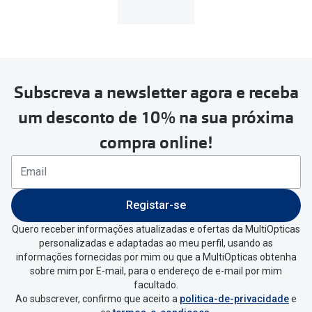
MultiOpticas
Subscreva a newsletter agora e receba
Para realizar a devolução deverás
um desconto de 10% na sua próxima
seguir estes passos:
compra online!
Se tens conta criada na
MultiOpticas deves:
Entrar na tua área pessoal e ir a
“
As
Registar-se
minhas encomendas
”
.
Quero receber informações atualizadas e ofertas da MultiOpticas
personalizadas e adaptadas ao meu perfil, usando as
Escolher a encomenda que queres
informações fornecidas por mim ou que a MultiOpticas obtenha
devolver e clica em
“Devolução”
.
sobre mim por E-mail, para o endereço de e-mail por mim
facultado.
Ao subscrever, confirmo que aceito a
politica-de-privacidade
e
Vai abrir uma página onde só precisas