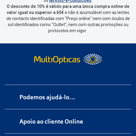
os
termos-e-condicoes
.
de seleccionar qual o produto a
O desconto de 10% é válido para uma única compra online de
devolver, indicar a razão de devolução
valor igual ou superior a 65€
e não é acumulável com as lentes
de contacto identificadas com "Preço online" nem com óculos de
e confirmar a devolução
sol identificados como "Outlet", nem com outras promoções ou
protocolos em vigor.
Depois deves clicar em criar etiqueta
de devolução. Deves imprimir a
etiqueta que aparecer e coloca-la na
caixa da encomenda.
Não é possível devolver o artigo em
lojas físicas.
Deves devolver a tua
encomenda
num
ponto de
Podemos ajudá-lo…
entrega
ou
cacifo
Sending/Inpost
mais perto de ti.
Ver
Numa das nossas
+200 lojas
pontos disponíveis
Apoio ao cliente Online
Marque
aqui
uma consulta grátis
Quando a Sending/Inpost recolha a