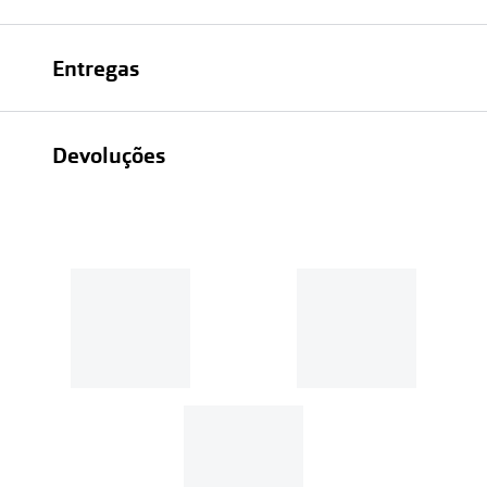
Entregas
Devoluções
Recolhas em loja sempre gratuitas;
30 dias
Entregas em casa:
Se o valor da encomenda for
superior a 39€, o envio é gratuito.
Em compras de valor inferior a
39€, os portes de envio têm um
custo de
3.99€
.