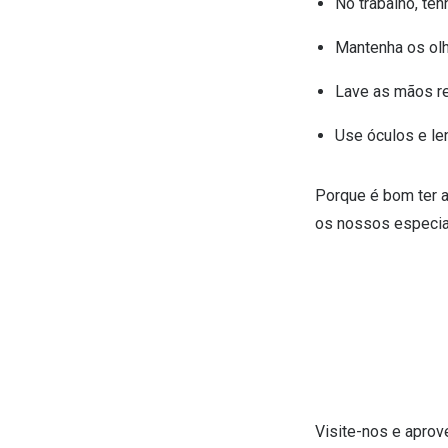
No trabalho, te
Mantenha os olho
Lave as mãos r
Use óculos e le
Porque é bom ter al
os nossos especial
Visite-nos e aprov