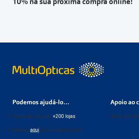
10% na sua próxima compra online!
Podemos ajudá-lo…
Apoio ao c
Numa das nossas
+200 lojas
Email:
online
Marque
aqui
uma consulta grátis