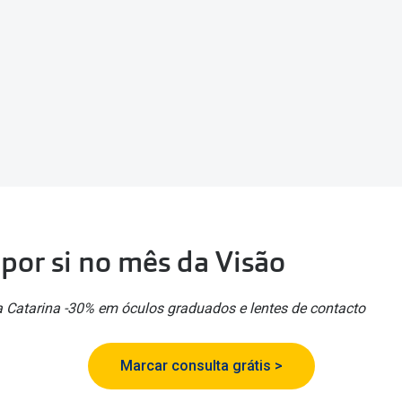
am os meus olhos?
Olhar por todos
Adaptáveis à luz
Ver todos os artigos
Lentes personalizadas
por si no mês da Visão
 Catarina -30% em óculos graduados e lentes de contacto
Marcar consulta grátis >