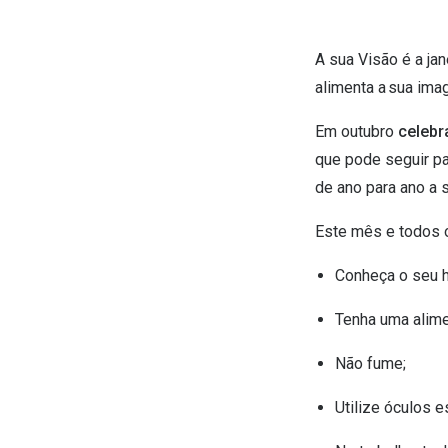
A sua Visão é a ja
alimenta a sua ima
Em outubro
celebr
que pode seguir pa
de ano para ano a 
Este mês e todos 
Conheça o seu hi
Tenha uma alime
Não fume;
Utilize óculos 