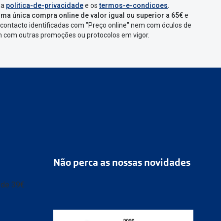
 a
politica-de-privacidade
e os
termos-e-condicoes
.
ma única compra online de valor igual ou superior a 65€
e
contacto identificadas com "Preço online" nem com óculos de
em com outras promoções ou protocolos em vigor.
Não perca as nossas novidades
r de 39€