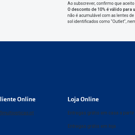
Ao subscrever, confirmo que aceito
O desconto de 10% é válido para u
não é acumulável com as lentes de 
sol identificados como "Outlet", n
liente Online
Loja Online
@multiopticas.pt
Entregas grátis em casa a parti
Entregas grátis em loja