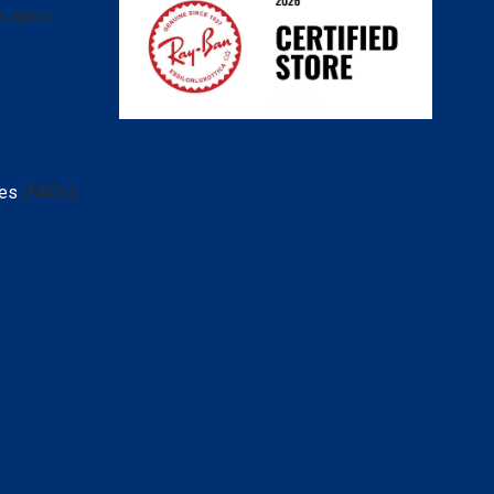
as após
tes
(FAQs)