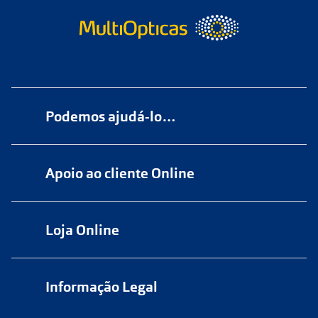
Podemos ajudá-lo…
Numa das nossas
+200 lojas
Apoio ao cliente Online
Marque
aqui
uma consulta grátis
online@multiopticas.pt
Por Email:
apoiocliente@multiopticas.pt
Loja Online
Informação Legal