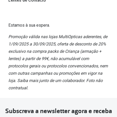
Lentes de Contacto
Conselhos
🆕 Guia de Compras para o formato do seu
rosto
Estamos à sua espera.
O sol e as crianças
Promoção válida nas lojas MultiOpticas aderentes, de
Óculos de sol para todos
1/09/2025 a 30/09/2025, oferta de desconto de 20%
exclusivo na compra packs de Criança (armação +
Lifestyle
lentes) a partir de 99€, não acumulável com
Saiba mais sobre as suas marcas favoritas
protocolos gerais ou protocolos convencionados, nem
com outras campanhas ou promoções em vigor na
loja. Saiba mais junto de um colaborador. Foto não
contratual.
Subscreva a newsletter agora e receba