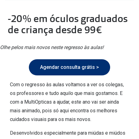
🔴Outlet
Miopia/Hi
-20% em óculos graduados
Categoria
Astigmati
de criança desde 99€
Mulher
Multifoca
Homem
Coloridas
Olhe pelos mais novos neste regresso às aulas!
Criança
Marcas
Agendar consulta grátis >
Acessórios
iWear - Ex
Com o regresso às aulas voltamos a ver os colegas,
Marcas
Biofinity
os professores e tudo aquilo que mais gostamos. E
Ray-Ban
Dailies
com a MultiOpticas a ajudar, este ano vai ser ainda
mais animado, pois só aqui encontra os melhores
Oakley
Air Optix
cuidados visuais para os mais novos.
Persol
Acuvue
Desenvolvidos especialmente para miúdas e miúdos
Michael Kors
Ver todas