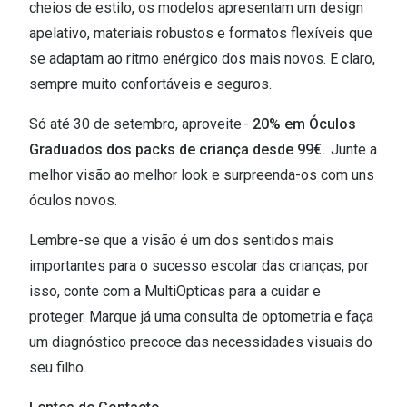
cheios de estilo, os modelos apresentam um design
Versace
apelativo, materiais robustos e formatos flexíveis que
Contacto
se adaptam ao ritmo enérgico dos mais novos. E claro,
Prada
Marque um
sempre muito confortáveis e seguros.
Todas as marcas
Experimen
Só até 30 de setembro, aproveite -
20% em Óculos
Marcas Exclusivas
Escolha as
Graduados dos packs de criança desde 99€.
Junte a
DbyD
melhor visão ao melhor look e surpreenda-os com uns
Recomend
óculos novos.
Unofficial
+MultiOpt
Lembre-se que a visão é um dos sentidos mais
Seen
importantes para o sucesso escolar das crianças, por
Formatos
isso, conte com a MultiOpticas para a cuidar e
proteger. Marque já uma consulta de optometria e faça
Quadrados
um diagnóstico precoce das necessidades visuais do
Redondos
seu filho.