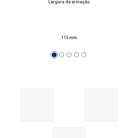
Conselhos
Largura da armação
🆕 Guia de Compras para o formato do seu
rosto
O sol e as crianças
115 mm
Óculos de sol para todos
Lifestyle
Saiba mais sobre as suas marcas favoritas