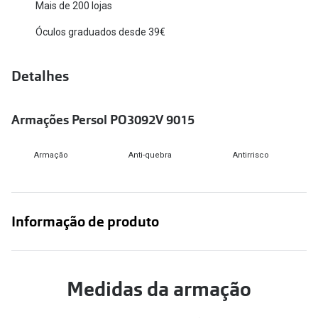
Mais de 200 lojas
Versace
Contacto
Óculos graduados desde 39€
Prada
Marque um
Detalhes
Todas as marcas
Experimen
Marcas Exclusivas
Escolha as
Armações Persol PO3092V 9015
DbyD
Recomend
Armação
Anti-quebra
Antirrisco
Unofficial
+MultiOpt
Seen
Informação de produto
Formatos
Quadrados
Medidas da armação
Redondos