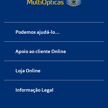
Podemos ajudá-lo…
Numa das nossas
+200 lojas
Apoio ao cliente Online
Marque
aqui
uma consulta grátis
online@multiopticas.pt
Por Email:
apoiocliente@multiopticas.pt
Loja Online
Informação Legal
Política de Privacidade