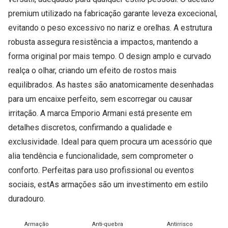
Conselhos
premium utilizado na fabricação garante leveza excecional,
🆕 Guia de Compras para o formato do seu
evitando o peso excessivo no nariz e orelhas. A estrutura
rosto
robusta assegura resistência a impactos, mantendo a
O sol e as crianças
forma original por mais tempo. O design amplo e curvado
realça o olhar, criando um efeito de rostos mais
Óculos de sol para todos
equilibrados. As hastes são anatomicamente desenhadas
para um encaixe perfeito, sem escorregar ou causar
Lifestyle
irritação. A marca Emporio Armani está presente em
Saiba mais sobre as suas marcas favoritas
detalhes discretos, confirmando a qualidade e
exclusividade. Ideal para quem procura um acessório que
alia tendência e funcionalidade, sem comprometer o
conforto. Perfeitas para uso profissional ou eventos
sociais, estAs armações são um investimento em estilo
duradouro.
Armação
Anti-quebra
Antirrisco