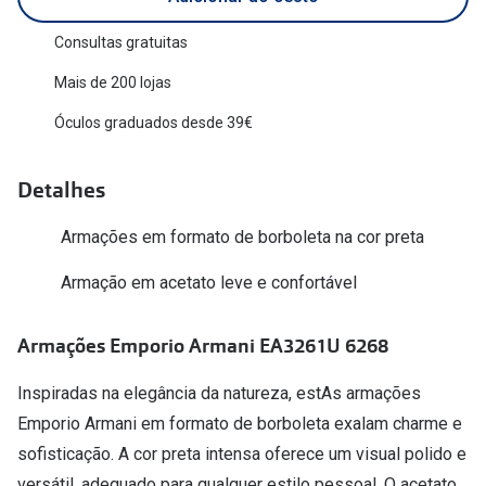
Versace
Contacto
Consultas gratuitas
Prada
Mais de 200 lojas
Marque um
Todas as marcas
Óculos graduados desde 39€
Experimen
Marcas Exclusivas
Escolha as
Detalhes
DbyD
Recomend
Armações em formato de borboleta na cor preta
Unofficial
+MultiOpt
Armação em acetato leve e confortável
Seen
Formatos
Armações Emporio Armani EA3261U 6268
Quadrados
Inspiradas na elegância da natureza, estAs armações
Emporio Armani em formato de borboleta exalam charme e
Redondos
sofisticação. A cor preta intensa oferece um visual polido e
versátil, adequado para qualquer estilo pessoal. O acetato