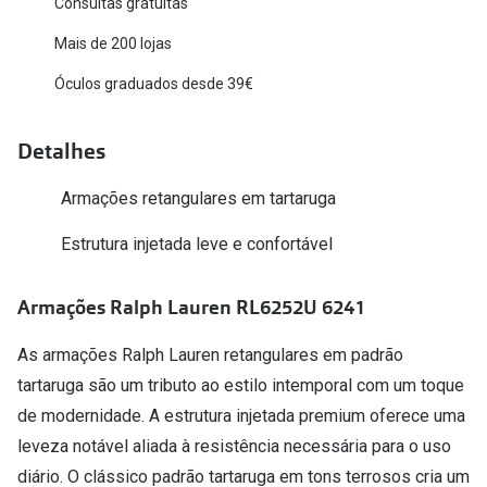
Consultas gratuitas
Versace
Contacto
Mais de 200 lojas
Prada
Óculos graduados desde 39€
Marque um
Todas as marcas
Experimen
Detalhes
Marcas Exclusivas
Escolha as
Armações retangulares em tartaruga
DbyD
Recomend
Estrutura injetada leve e confortável
Unofficial
+MultiOpt
Seen
Armações Ralph Lauren RL6252U 6241
Formatos
As armações Ralph Lauren retangulares em padrão
tartaruga são um tributo ao estilo intemporal com um toque
Quadrados
de modernidade. A estrutura injetada premium oferece uma
Redondos
leveza notável aliada à resistência necessária para o uso
diário. O clássico padrão tartaruga em tons terrosos cria um