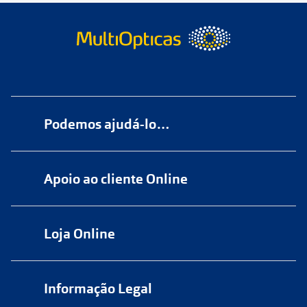
Podemos ajudá-lo…
Numa das nossas
+200 lojas
Apoio ao cliente Online
Marque
aqui
uma consulta grátis
online@multiopticas.pt
Por Email:
apoiocliente@multiopticas.pt
Loja Online
Informação Legal