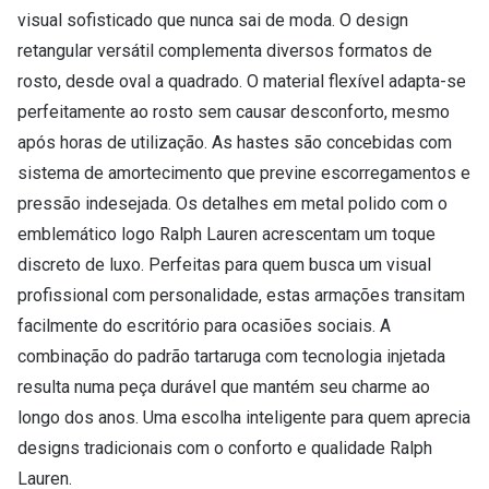
Conselhos
visual sofisticado que nunca sai de moda. O design
🆕 Guia de Compras para o formato do seu
retangular versátil complementa diversos formatos de
rosto
rosto, desde oval a quadrado. O material flexível adapta-se
perfeitamente ao rosto sem causar desconforto, mesmo
O sol e as crianças
após horas de utilização. As hastes são concebidas com
Óculos de sol para todos
sistema de amortecimento que previne escorregamentos e
pressão indesejada. Os detalhes em metal polido com o
Lifestyle
emblemático logo Ralph Lauren acrescentam um toque
Saiba mais sobre as suas marcas favoritas
discreto de luxo. Perfeitas para quem busca um visual
profissional com personalidade, estas armações transitam
facilmente do escritório para ocasiões sociais. A
combinação do padrão tartaruga com tecnologia injetada
resulta numa peça durável que mantém seu charme ao
longo dos anos. Uma escolha inteligente para quem aprecia
designs tradicionais com o conforto e qualidade Ralph
Lauren.