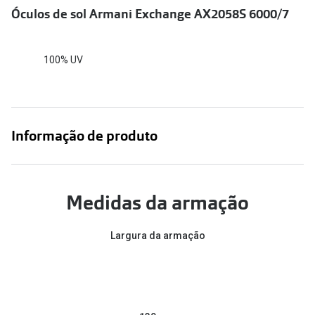
Conselhos
Óculos de sol Armani Exchange AX2058S 6000/7
🆕 Guia de Compras para o formato do seu
rosto
100% UV
O sol e as crianças
Óculos de sol para todos
Informação de produto
Lifestyle
Saiba mais sobre as suas marcas favoritas
Medidas da armação
Largura da armação