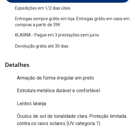
Versace
Expedições em 1/2 dias úteis
Contacto
Entregas sempre grátis em loja. Entregas grátis em casa em
Prada
Marque um
compras a partir de 39€
Todas as marcas
KLARNA - Pague em 3 prestações sem juros
Experimen
Devolução grátis até 30 dias
Marcas Exclusivas
Escolha as
DbyD
Recomend
Detalhes
Unofficial
+MultiOpt
Armação de forma irregular em preto
Seen
Estrutura metálica durável e confortável
Formatos
Lentes laranja
Quadrados
Óculos de sol de tonalidade clara. Proteção limitada
Redondos
contra os raios solares (UV categoria 1)