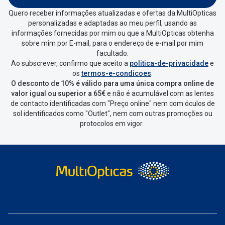
minhas encomendas
”
.
Quero receber informações atualizadas e ofertas da MultiOpticas
personalizadas e adaptadas ao meu perfil, usando as
Escolher a encomenda que queres
informações fornecidas por mim ou que a MultiOpticas obtenha
devolver e clica em
“Devolução”
.
sobre mim por E-mail, para o endereço de e-mail por mim
facultado.
Ao subscrever, confirmo que aceito a
politica-de-privacidade
e
Vai abrir uma página onde só precisas
os
termos-e-condicoes
.
de seleccionar qual o produto a
O desconto de 10% é válido para uma única compra online de
devolver, indicar a razão de devolução
valor igual ou superior a 65€
e não é acumulável com as lentes
de contacto identificadas com "Preço online" nem com óculos de
e confirmar a devolução
sol identificados como "Outlet", nem com outras promoções ou
protocolos em vigor.
Depois deves clicar em criar etiqueta
de devolução. Deves imprimir a
etiqueta que aparecer e coloca-la na
caixa da encomenda.
Não é possível devolver o artigo em
lojas físicas.
Deves devolver a tua
encomenda
num
ponto de