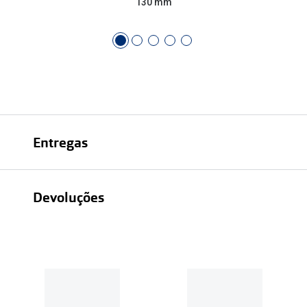
130 mm
Entregas
Devoluções
Recolhas em loja sempre gratuitas;
30 dias
Entregas em casa:
Se o valor da encomenda for
superior a 39€, o envio é gratuito.