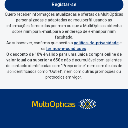
Entrar na tua área pessoal e ir a
“
As
Registar-se
minhas encomendas
”
.
Quero receber informações atualizadas e ofertas da MultiOpticas
personalizadas e adaptadas ao meu perfil, usando as
Escolher a encomenda que queres
informações fornecidas por mim ou que a MultiOpticas obtenha
devolver e clica em
“Devolução”
.
sobre mim por E-mail, para o endereço de e-mail por mim
facultado.
Ao subscrever, confirmo que aceito a
politica-de-privacidade
e
Vai abrir uma página onde só precisas
os
termos-e-condicoes
.
de seleccionar qual o produto a
O desconto de 10% é válido para uma única compra online de
devolver, indicar a razão de devolução
valor igual ou superior a 65€
e não é acumulável com as lentes
de contacto identificadas com "Preço online" nem com óculos de
e confirmar a devolução
sol identificados como "Outlet", nem com outras promoções ou
protocolos em vigor.
Depois deves clicar em criar etiqueta
de devolução. Deves imprimir a
etiqueta que aparecer e coloca-la na
caixa da encomenda.
Não é possível devolver o artigo em
lojas físicas.
Deves devolver a tua