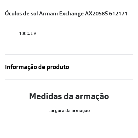
Conselhos
Óculos de sol Armani Exchange AX2058S 612171
🆕 Guia de Compras para o formato do seu
rosto
O sol e as crianças
100% UV
Óculos de sol para todos
Lifestyle
Informação de produto
Saiba mais sobre as suas marcas favoritas
Medidas da armação
Largura da armação