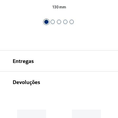
130 mm
Entregas
Devoluções
Recolhas em loja sempre gratuitas;
30 dias
Entregas em casa:
Se o valor da encomenda for