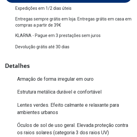
Versace
Expedições em 1/2 dias úteis
Contacto
Entregas sempre grátis em loja. Entregas grátis em casa em
Prada
Marque um
compras a partir de 39€
Todas as marcas
KLARNA - Pague em 3 prestações sem juros
Experimen
Devolução grátis até 30 dias
Marcas Exclusivas
Escolha as
DbyD
Recomend
Detalhes
Unofficial
+MultiOpt
Armação de forma irregular em ouro
Seen
Estrutura metálica durável e confortável
Formatos
Lentes verdes. Efeito calmante e relaxante para
Quadrados
ambientes urbanos
Redondos
Óculos de sol de uso geral. Elevada proteção contra
os raios solares (categoria 3 dos raios UV)