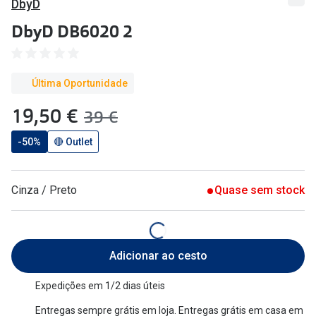
DbyD
🔴Outlet
Miopia/Hi
DbyD DB6020 2
Categoria
Astigmati
Mulher
Multifoca
Última Oportunidade
Homem
Coloridas
agora:
19,50 €
era:
39 €
Criança
Marcas
-50%
🔴 Outlet
Acessórios
iWear - Ex
Cinza / Preto
Quase sem stock
Marcas
Biofinity
Ray-Ban
Dailies
Oakley
Air Optix
Adicionar ao cesto
Persol
Acuvue
Expedições em 1/2 dias úteis
Michael Kors
Ver todas
Entregas sempre grátis em loja. Entregas grátis em casa em