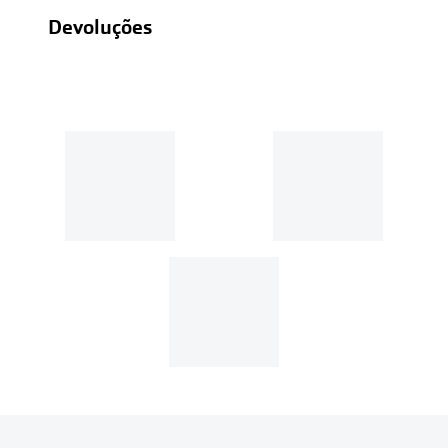
Devoluções
Recolhas em loja sempre gratuitas;
30 dias
Entregas em casa:
Se o valor da encomenda for
superior a 39€, o envio é gratuito.
Em compras de valor inferior a
39€, os portes de envio têm um
custo de
3.99€
.
MultiOpticas