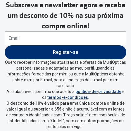
Subscreva a newsletter agora e receba
Para realizar a devolução deverás
um desconto de 10% na sua próxima
seguir estes passos:
compra online!
Se tens conta criada na
MultiOpticas deves:
Entrar na tua área pessoal e ir a
“
As
Registar-se
minhas encomendas
”
.
Quero receber informações atualizadas e ofertas da MultiOpticas
personalizadas e adaptadas ao meu perfil, usando as
Escolher a encomenda que queres
informações fornecidas por mim ou que a MultiOpticas obtenha
devolver e clica em
“Devolução”
.
sobre mim por E-mail, para o endereço de e-mail por mim
facultado.
Ao subscrever, confirmo que aceito a
politica-de-privacidade
e
Vai abrir uma página onde só precisas
os
termos-e-condicoes
.
de seleccionar qual o produto a
O desconto de 10% é válido para uma única compra online de
devolver, indicar a razão de devolução
valor igual ou superior a 65€
e não é acumulável com as lentes
de contacto identificadas com "Preço online" nem com óculos de
e confirmar a devolução
sol identificados como "Outlet", nem com outras promoções ou
protocolos em vigor.
Depois deves clicar em criar etiqueta