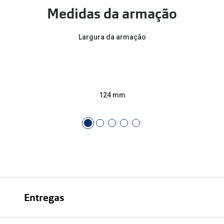
Conselhos
Medidas da armação
🆕 Guia de Compras para o formato do seu
rosto
Largura da armação
O sol e as crianças
Óculos de sol para todos
124 mm
Lifestyle
Saiba mais sobre as suas marcas favoritas
Entregas