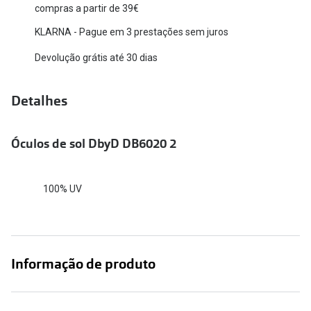
compras a partir de 39€
Versace
Contacto
KLARNA - Pague em 3 prestações sem juros
Prada
Marque um
Devolução grátis até 30 dias
Todas as marcas
Experimen
Detalhes
Marcas Exclusivas
Escolha as
DbyD
Recomend
Óculos de sol DbyD DB6020 2
Unofficial
+MultiOpt
Seen
100% UV
Formatos
Quadrados
Informação de produto
Redondos