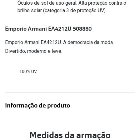
Conselhos
Óculos de sol de uso geral. Alta proteção contra o
brilho solar (categoria 3 de proteção UV)
🆕 Guia de Compras para o formato do seu
rosto
Emporio Armani EA4212U 508880
O sol e as crianças
Emporio Armani EA4212U. A democracia da moda.
Óculos de sol para todos
Divertido, moderno e leve.
Lifestyle
Saiba mais sobre as suas marcas favoritas
100% UV
Informação de produto
Medidas da armação