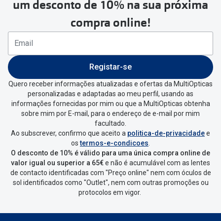
um desconto de 10% na sua próxima
seguir estes passos:
compra online!
Se tens conta criada na
MultiOpticas deves:
Entrar na tua área pessoal e ir a
“
As
Registar-se
minhas encomendas
”
.
Quero receber informações atualizadas e ofertas da MultiOpticas
personalizadas e adaptadas ao meu perfil, usando as
Escolher a encomenda que queres
informações fornecidas por mim ou que a MultiOpticas obtenha
devolver e clica em
“Devolução”
.
sobre mim por E-mail, para o endereço de e-mail por mim
facultado.
Ao subscrever, confirmo que aceito a
politica-de-privacidade
e
Vai abrir uma página onde só precisas
os
termos-e-condicoes
.
de seleccionar qual o produto a
O desconto de 10% é válido para uma única compra online de
devolver, indicar a razão de devolução
valor igual ou superior a 65€
e não é acumulável com as lentes
de contacto identificadas com "Preço online" nem com óculos de
e confirmar a devolução
sol identificados como "Outlet", nem com outras promoções ou
protocolos em vigor.
Depois deves clicar em criar etiqueta
de devolução. Deves imprimir a