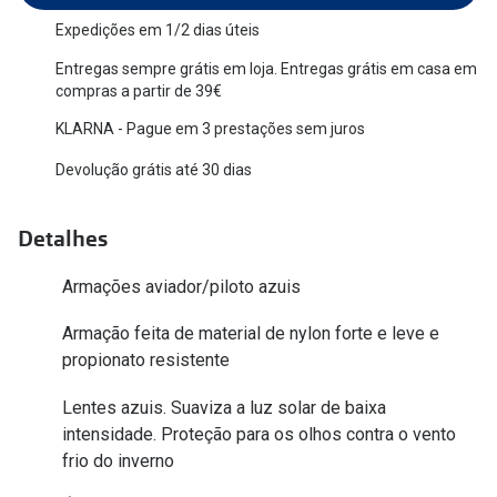
Versace
Expedições em 1/2 dias úteis
Contacto
Entregas sempre grátis em loja. Entregas grátis em casa em
Prada
Marque um
compras a partir de 39€
Todas as marcas
KLARNA - Pague em 3 prestações sem juros
Experimen
Devolução grátis até 30 dias
Marcas Exclusivas
Escolha as
DbyD
Recomend
Detalhes
Unofficial
+MultiOpt
Armações aviador/piloto azuis
Seen
Armação feita de material de nylon forte e leve e
Formatos
propionato resistente
Quadrados
Lentes azuis. Suaviza a luz solar de baixa
intensidade. Proteção para os olhos contra o vento
Redondos
frio do inverno