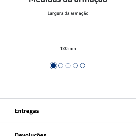
Conselhos
🆕 Guia de Compras para o formato do seu
Largura da armação
rosto
O sol e as crianças
Óculos de sol para todos
130 mm
Lifestyle
Saiba mais sobre as suas marcas favoritas
Entregas
Devoluções