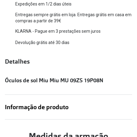
Expedições em 1/2 dias úteis
Versace
Contacto
Entregas sempre grátis em loja. Entregas grátis em casa em
Prada
compras a partir de 39€
Marque um
KLARNA - Pague em 3 prestações sem juros
Todas as marcas
Experimen
Devolução grátis até 30 dias
Marcas Exclusivas
Escolha as
DbyD
Detalhes
Recomend
Unofficial
+MultiOpt
Óculos de sol Miu Miu MU 09ZS 19P08N
Seen
Formatos
Informação de produto
Quadrados
Redondos
Medidas da armação