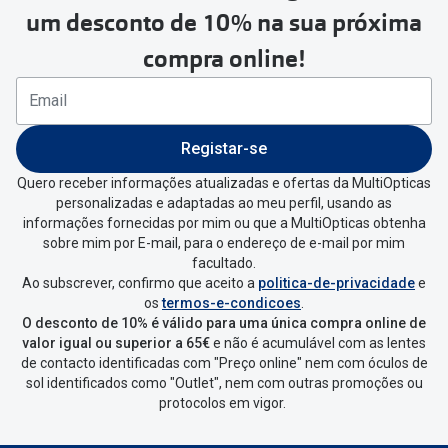
um desconto de 10% na sua próxima
seguir estes passos:
compra online!
Se tens conta criada na
MultiOpticas deves:
Entrar na tua área pessoal e ir a
“
As
Registar-se
minhas encomendas
”
.
Quero receber informações atualizadas e ofertas da MultiOpticas
personalizadas e adaptadas ao meu perfil, usando as
Escolher a encomenda que queres
informações fornecidas por mim ou que a MultiOpticas obtenha
devolver e clica em
“Devolução”
.
sobre mim por E-mail, para o endereço de e-mail por mim
facultado.
Ao subscrever, confirmo que aceito a
politica-de-privacidade
e
Vai abrir uma página onde só precisas
os
termos-e-condicoes
.
de seleccionar qual o produto a
O desconto de 10% é válido para uma única compra online de
devolver, indicar a razão de devolução
valor igual ou superior a 65€
e não é acumulável com as lentes
de contacto identificadas com "Preço online" nem com óculos de
e confirmar a devolução
sol identificados como "Outlet", nem com outras promoções ou
protocolos em vigor.
Depois deves clicar em criar etiqueta
de devolução. Deves imprimir a