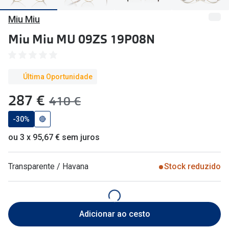
🔴Outlet
Miopia/Hi
Miu Miu
Categoria
Astigmati
Miu Miu MU 09ZS 19P08N
Mulher
Multifoca
Homem
Coloridas
Última Oportunidade
Criança
agora:
287 €
era:
410 €
Marcas
Acessórios
-30%
🔴
iWear - Ex
ou 3 x 95,67 € sem juros
Marcas
Biofinity
Ray-Ban
Dailies
Transparente / Havana
Stock reduzido
Oakley
Air Optix
Persol
Acuvue
Adicionar ao cesto
Michael Kors
Ver todas