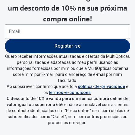
Para realizar a devolução deverás
um desconto de 10% na sua próxima
seguir estes passos:
compra online!
Se tens conta criada na
MultiOpticas deves:
Entrar na tua área pessoal e ir a
“
As
Registar-se
minhas encomendas
”
.
Quero receber informações atualizadas e ofertas da MultiOpticas
personalizadas e adaptadas ao meu perfil, usando as
Escolher a encomenda que queres
informações fornecidas por mim ou que a MultiOpticas obtenha
devolver e clica em
“Devolução”
.
sobre mim por E-mail, para o endereço de e-mail por mim
facultado.
Ao subscrever, confirmo que aceito a
politica-de-privacidade
e
Vai abrir uma página onde só precisas
os
termos-e-condicoes
.
de seleccionar qual o produto a
O desconto de 10% é válido para uma única compra online de
devolver, indicar a razão de devolução
valor igual ou superior a 65€
e não é acumulável com as lentes
de contacto identificadas com "Preço online" nem com óculos de
e confirmar a devolução
sol identificados como "Outlet", nem com outras promoções ou
protocolos em vigor.
Depois deves clicar em criar etiqueta
de devolução. Deves imprimir a