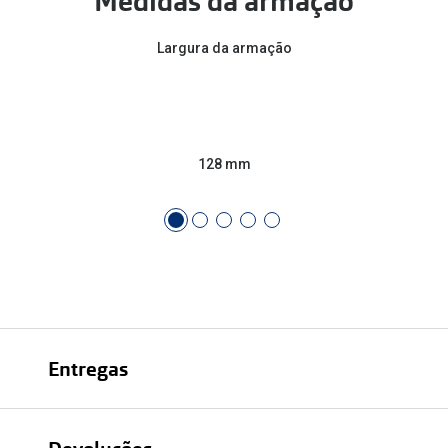
Medidas da armação
Conselhos
🆕 Guia de Compras para o formato do seu
Largura da armação
rosto
O sol e as crianças
Óculos de sol para todos
128 mm
Lifestyle
Saiba mais sobre as suas marcas favoritas
Entregas