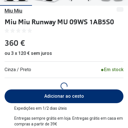
🔴Outlet
Miopia/Hi
Miu Miu
Categoria
Astigmati
Miu Miu Runway MU 09WS 1AB5S0
Mulher
Multifoca
360 €
Homem
Coloridas
Criança
ou 3 x 120 € sem juros
Marcas
Acessórios
iWear - Ex
Cinza / Preto
Em stock
Marcas
Biofinity
Ray-Ban
Dailies
Adicionar ao cesto
Oakley
Air Optix
Expedições em 1/2 dias úteis
Persol
Acuvue
Entregas sempre grátis em loja. Entregas grátis em casa em
compras a partir de 39€
Michael Kors
Ver todas