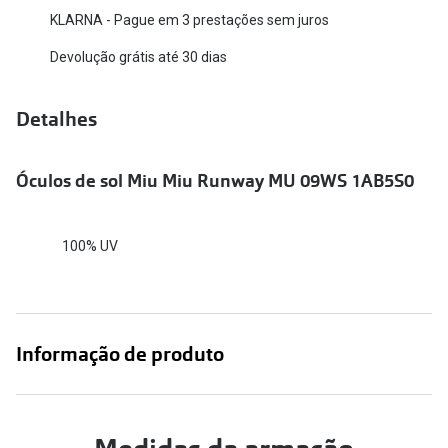
KLARNA - Pague em 3 prestações sem juros
Versace
Contacto
Devolução grátis até 30 dias
Prada
Marque um
Todas as marcas
Detalhes
Experimen
Marcas Exclusivas
Escolha as
Óculos de sol Miu Miu Runway MU 09WS 1AB5S0
DbyD
Recomend
Unofficial
100% UV
+MultiOpt
Seen
Formatos
Informação de produto
Quadrados
Redondos