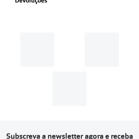
Devoluções
Recolhas em loja sempre gratuitas;
30 dias
Entregas em casa:
Se o valor da encomenda for
superior a 39€, o envio é gratuito.
Em compras de valor inferior a
39€, os portes de envio têm um
custo de
3.99€
.
MultiOpticas
Subscreva a newsletter agora e receba