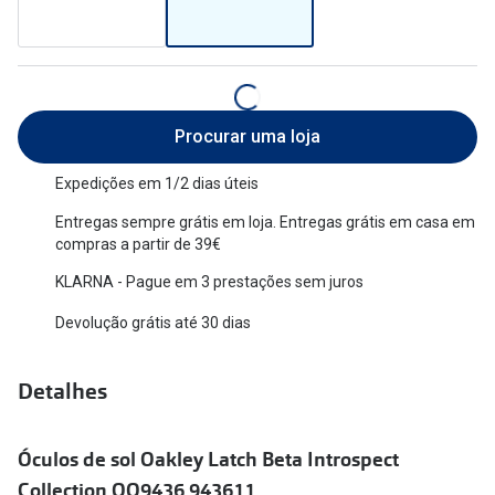
Versace
Contacto
Prada
Marque um
Todas as marcas
Experimen
Procurar uma loja
Marcas Exclusivas
Escolha as
Expedições em 1/2 dias úteis
DbyD
Recomend
Entregas sempre grátis em loja. Entregas grátis em casa em
compras a partir de 39€
Unofficial
+MultiOpt
KLARNA - Pague em 3 prestações sem juros
Seen
Devolução grátis até 30 dias
Formatos
Detalhes
Quadrados
Redondos
Óculos de sol Oakley Latch Beta Introspect
Collection OO9436 943611