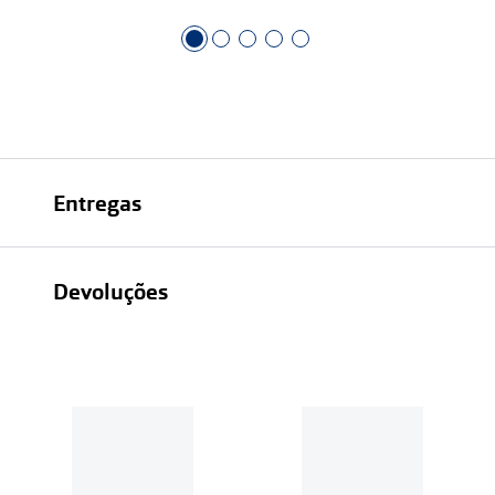
Entregas
Devoluções
Recolhas em loja sempre gratuitas;
30 dias
Entregas em casa:
Se o valor da encomenda for
superior a 39€, o envio é gratuito.