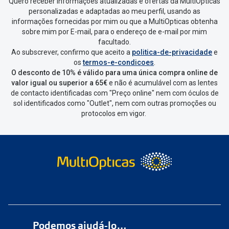
Quero receber informações atualizadas e ofertas da MultiOpticas
personalizadas e adaptadas ao meu perfil, usando as
Escolher a encomenda que queres
informações fornecidas por mim ou que a MultiOpticas obtenha
devolver e clica em
“Devolução”
.
sobre mim por E-mail, para o endereço de e-mail por mim
facultado.
Ao subscrever, confirmo que aceito a
politica-de-privacidade
e
Vai abrir uma página onde só precisas
os
termos-e-condicoes
.
de seleccionar qual o produto a
O desconto de 10% é válido para uma única compra online de
devolver, indicar a razão de devolução
valor igual ou superior a 65€
e não é acumulável com as lentes
de contacto identificadas com "Preço online" nem com óculos de
e confirmar a devolução
sol identificados como "Outlet", nem com outras promoções ou
protocolos em vigor.
Depois deves clicar em criar etiqueta
de devolução. Deves imprimir a
etiqueta que aparecer e coloca-la na
caixa da encomenda.
Não é possível devolver o artigo em
lojas físicas.
Deves devolver a tua
encomenda
num
ponto de
Podemos ajudá-lo…
entrega
ou
cacifo