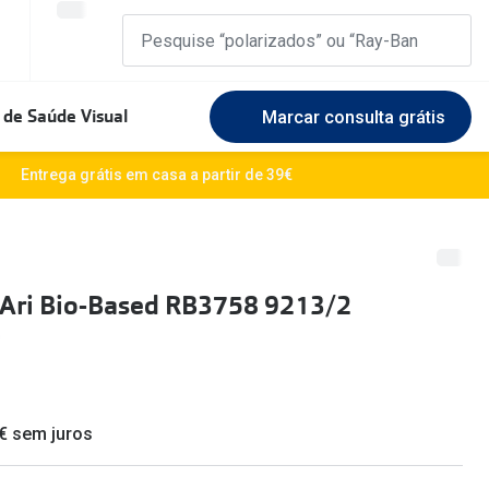
 de Saúde Visual
Marcar consulta grátis
Marcas Exclusivas
Entrega grátis em casa a partir de 39€
DbyD
Marque uma consulta gratuita
🆕 Guia 
rosto
Unofficial
Experimente gratuitamente em loja
O sol e a
 Ari Bio-Based RB3758 9213/2
Seen
Escolha as lentes ideais
Óculos d
Recomendações
Lifesty
+MultiOpticas
Quadrados
Saiba ma
 € sem juros
Redondos