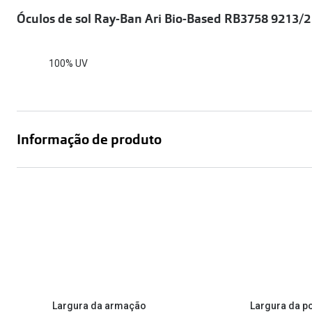
Óculos Polarizados
Como funcion
Líquidos e gotas
Óculos de sol Ray-Ban Ari Bio-Based RB3758 9213/2
Olhos Vermelhos
Mais vendidos
Mulher
Ver todos
Homem
🔴Outlet
100% UV
Criança
Informação de produto
Largura da armação
Largura da p