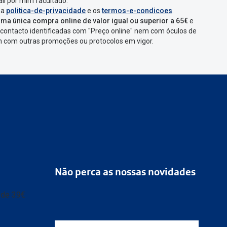
que aparecer e
il por mim facultado.
 a
politica-de-privacidade
e os
termos-e-condicoes
.
ma única compra online de valor igual ou superior a 65€
e
contacto identificadas com "Preço online" nem com óculos de
omenda
num
ponto
em com outras promoções ou protocolos em vigor.
s
confirmação com
Não perca as nossas novidades
r de 39€