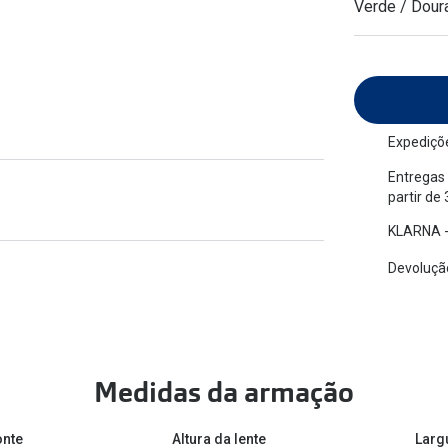
Verde / Dour
am os meus olhos?
Olhar por todos
Adaptáveis à luz
Ver todos os artigos
Lentes personalizadas
Expediçõe
Entregas 
partir de
KLARNA -
Devolução
Medidas da armação
onte
Altura da lente
Larg