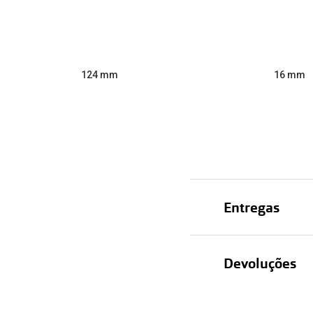
124 mm
16 mm
Entregas
Devoluções
Recolhas em lo
Entregas em ca