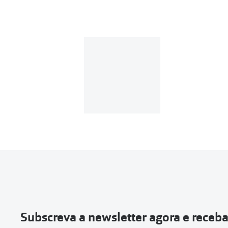
Se o valor d
Em compras d
Para realizar a 
Se tens cont
Entrar na tua ár
Escolher a enc
Vai abrir uma p
devolução e co
Subscreva a newsletter agora e receb