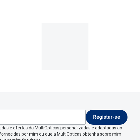
9€
.
Registar-se
 indicar a razão de
adas e ofertas da MultiOpticas personalizadas e adaptadas ao
 fornecidas por mim ou que a MultiOpticas obtenha sobre mim