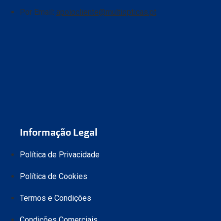
Está em perfei
Por Email:
apoiocliente@multiopticas.pt
No caso de
Len
No caso de
Ócu
original.
pagamento
Se a devolu
Informação Legal
Política de Privacidade
Política de Cookies
online@mult
Termos e Condições
Condições Comerciais