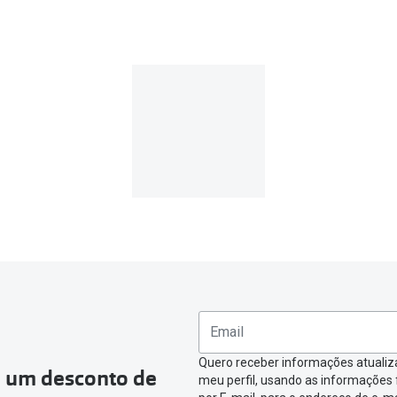
a encomenda for superior a 39€, o envio é gratuito.
e valor inferior a 39€, os portes de envio têm um custo de
3.9
MultiOpticas
devolução deverás seguir estes passos:
a criada na MultiOpticas deves:
ea pessoal e ir a
“
As minhas encomendas
”
.
omenda que queres devolver e clica em
“Devolução”
.
ágina onde só precisas de seleccionar qual o produto a devolver,
nfirmar a devolução
Quero receber informações atualiz
a um desconto de
meu perfil, usando as informações