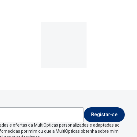
9€
.
Registar-se
 indicar a razão de
adas e ofertas da MultiOpticas personalizadas e adaptadas ao
 fornecidas por mim ou que a MultiOpticas obtenha sobre mim