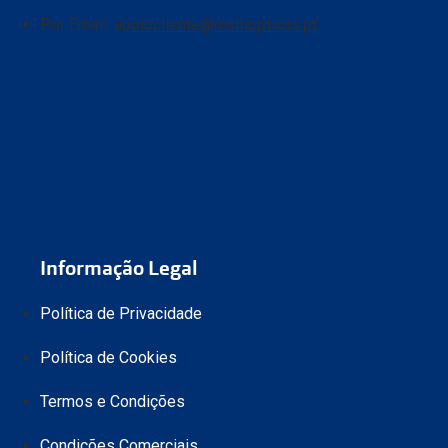
Está em perfei
Por Email:
apoiocliente@multiopticas.pt
No caso de
Len
No caso de
Ócu
original.
pagamento
Se a devolu
Informação Legal
Política de Privacidade
Política de Cookies
online@mult
Termos e Condições
Condições Comerciais