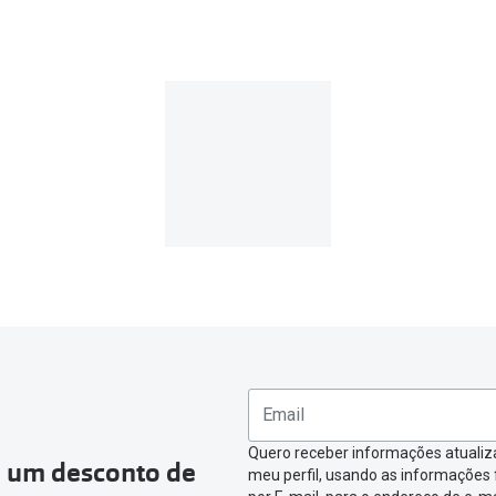
a encomenda for superior a 39€, o envio é gratuito.
e valor inferior a 39€, os portes de envio têm um custo de
3.9
MultiOpticas
devolução deverás seguir estes passos:
a criada na MultiOpticas deves:
ea pessoal e ir a
“
As minhas encomendas
”
.
omenda que queres devolver e clica em
“Devolução”
.
ágina onde só precisas de seleccionar qual o produto a devolver,
nfirmar a devolução
Quero receber informações atualiz
a um desconto de
meu perfil, usando as informações