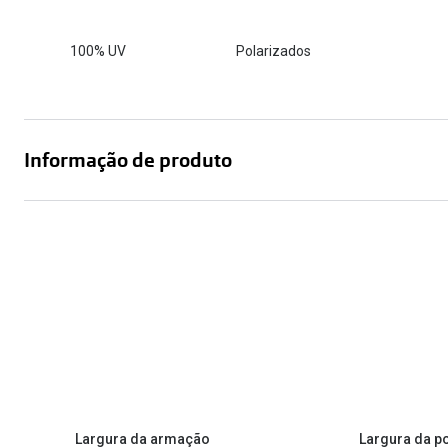
Óculos Polarizados
Como funcion
Líquidos e gotas
Olhos Vermelhos
Mais vendidos
Mulher
100% UV
Polarizados
Ver todos
Homem
🔴Outlet
Criança
Informação de produto
Largura da armação
Largura da p