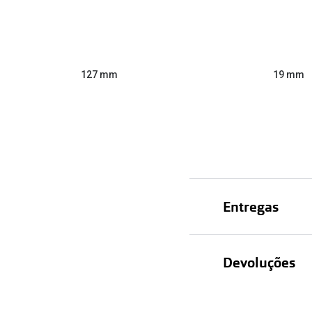
127 mm
19 mm
Entregas
Devoluções
Recolhas em lo
Entregas em ca