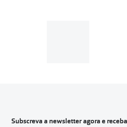
Se o valor d
Em compras d
Para realizar a 
Se tens cont
Entrar na tua ár
Escolher a enc
Vai abrir uma p
devolução e co
Subscreva a newsletter agora e receb