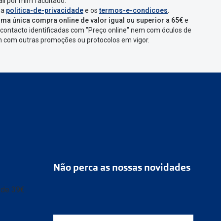
que aparecer e
il por mim facultado.
 a
politica-de-privacidade
e os
termos-e-condicoes
.
ma única compra online de valor igual ou superior a 65€
e
contacto identificadas com "Preço online" nem com óculos de
omenda
num
ponto
em com outras promoções ou protocolos em vigor.
s
confirmação com
Não perca as nossas novidades
r de 39€