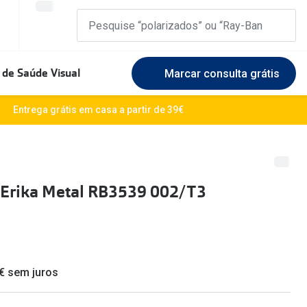
 de Saúde Visual
Marcar consulta grátis
Marcas Exclusivas
Entrega grátis em casa a partir de 39€
DbyD
Marque uma consulta gratuita
🆕 Guia 
rosto
Unofficial
Experimente gratuitamente em loja
O sol e a
 Erika Metal RB3539 002/T3
Seen
Escolha as lentes ideais
Óculos d
Recomendações
Lifesty
+MultiOpticas
Quadrados
Saiba ma
 € sem juros
Redondos