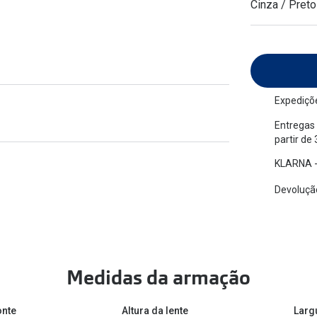
Cinza / Preto
am os meus olhos?
Olhar por todos
Adaptáveis à luz
Ver todos os artigos
Lentes personalizadas
Expediçõe
Entregas 
partir de
KLARNA -
Devolução
Medidas da armação
onte
Altura da lente
Larg