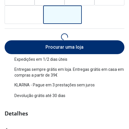
Versace
Contacto
Prada
Marque um
Todas as marcas
Experimen
Marcas Exclusivas
Escolha as
Procurar uma loja
DbyD
Recomend
Expedições em 1/2 dias úteis
Unofficial
Entregas sempre grátis em loja. Entregas grátis em casa em
+MultiOpt
compras a partir de 39€
Seen
KLARNA - Pague em 3 prestações sem juros
Formatos
Devolução grátis até 30 dias
Quadrados
Detalhes
Redondos