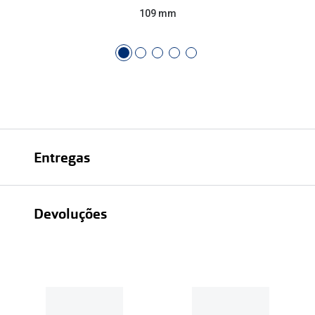
109 mm
Entregas
Devoluções
Recolhas em loja sempre gratuitas;
30 dias
Entregas em casa:
Se o valor da encomenda for