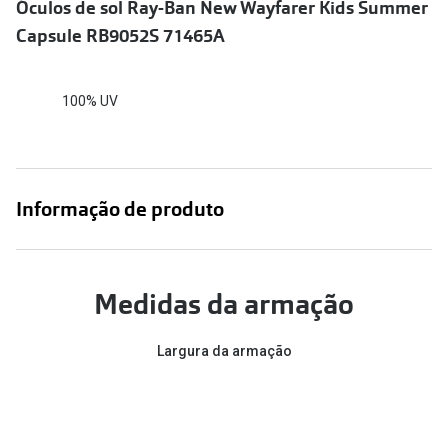
Conselhos
Óculos de sol Ray-Ban New Wayfarer Kids Summer
Capsule RB9052S 71465A
🆕 Guia de Compras para o formato do seu
rosto
100% UV
O sol e as crianças
Óculos de sol para todos
Lifestyle
Informação de produto
Saiba mais sobre as suas marcas favoritas
Medidas da armação
Largura da armação