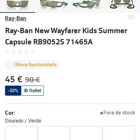
🔴Outlet
Miopia/Hi
Ray-Ban
Categoria
Astigmati
Ray-Ban New Wayfarer Kids Summer
Mulher
Multifoca
Capsule RB9052S 71465A
Homem
Coloridas
Criança
Marcas
Última Oportunidade
Acessórios
iWear - Ex
agora:
45 €
era:
90 €
Marcas
Biofinity
-50%
🔴 Outlet
Ray-Ban
Dailies
Oakley
Air Optix
Cor:
Fora de stock
Dourado / Verde
Persol
Acuvue
Michael Kors
Ver todas