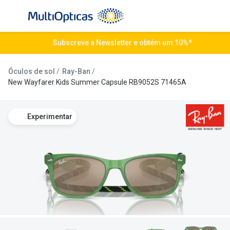
Ir para o
conteúdo
Todos os óculos de sol
Subscreve a Newsletter e obtém um 10%*
Todas as 
Campanhas
Destaqu
Óculos de sol
Ray-Ban
New Wayfarer Kids Summer Capsule RB9052S 71465A
Até -50% em Óculos de Sol
Lentes de
Destaques
Frequênc
Experimentar
Óculos de sol Desportivos
Diárias
Ray-Ban Reverse
Quinzenai
Nova coleção
Mensais
Óculos Polarizados
Líquidos 
Mais vendidos
Tipos de