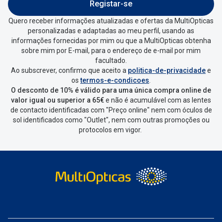
Entrar na tua área pessoal e ir a
“
As
Registar-se
minhas encomendas
”
.
Quero receber informações atualizadas e ofertas da MultiOpticas
personalizadas e adaptadas ao meu perfil, usando as
Escolher a encomenda que queres
informações fornecidas por mim ou que a MultiOpticas obtenha
devolver e clica em
“Devolução”
.
sobre mim por E-mail, para o endereço de e-mail por mim
facultado.
Ao subscrever, confirmo que aceito a
politica-de-privacidade
e
Vai abrir uma página onde só precisas
os
termos-e-condicoes
.
de seleccionar qual o produto a
O desconto de 10% é válido para uma única compra online de
devolver, indicar a razão de devolução
valor igual ou superior a 65€
e não é acumulável com as lentes
de contacto identificadas com "Preço online" nem com óculos de
e confirmar a devolução
sol identificados como "Outlet", nem com outras promoções ou
protocolos em vigor.
Depois deves clicar em criar etiqueta
de devolução. Deves imprimir a
etiqueta que aparecer e coloca-la na
caixa da encomenda.
Não é possível devolver o artigo em
lojas físicas.
Deves devolver a tua