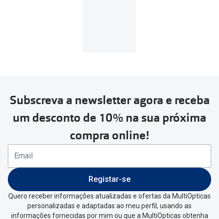
custo de
3.99€
.
MultiOpticas
Subscreva a newsletter agora e receba
Para realizar a devolução deverás
um desconto de 10% na sua próxima
seguir estes passos:
compra online!
Se tens conta criada na
MultiOpticas deves:
Entrar na tua área pessoal e ir a
“
As
Registar-se
minhas encomendas
”
.
Quero receber informações atualizadas e ofertas da MultiOpticas
personalizadas e adaptadas ao meu perfil, usando as
Escolher a encomenda que queres
informações fornecidas por mim ou que a MultiOpticas obtenha