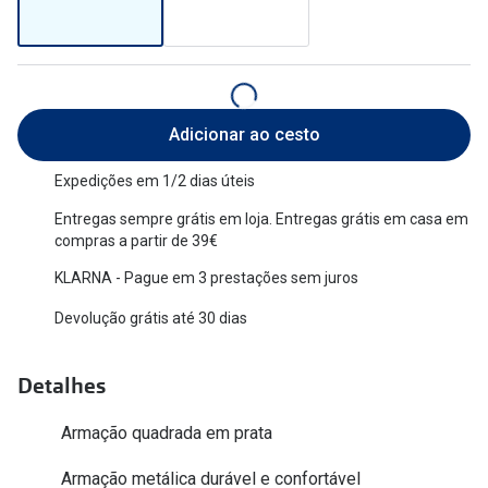
Versace
Contacto
Prada
Marque um
Todas as marcas
Experimen
Adicionar ao cesto
Marcas Exclusivas
Escolha as
Expedições em 1/2 dias úteis
DbyD
Recomend
Entregas sempre grátis em loja. Entregas grátis em casa em
compras a partir de 39€
Unofficial
+MultiOpt
KLARNA - Pague em 3 prestações sem juros
Seen
Devolução grátis até 30 dias
Formatos
Detalhes
Quadrados
Armação quadrada em prata
Redondos
Armação metálica durável e confortável