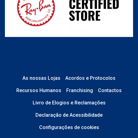
O que acontece depois?
Está em perfeito estado e sem danos;
No caso de
Lentes de Contacto e
Líquidos
, a caixa está devidamente
As nossas Lojas
Acordos e Protocolos
selada.
Recursos Humanos
Franchising
Contactos
No caso de
Óculos de Sol
, tudo está
Livro de Elogios e Reclamações
completo: estojo, pano, etiquetas,
saco transparente e caixa original.
Declaração de Acessibilidade
Configurações de cookies