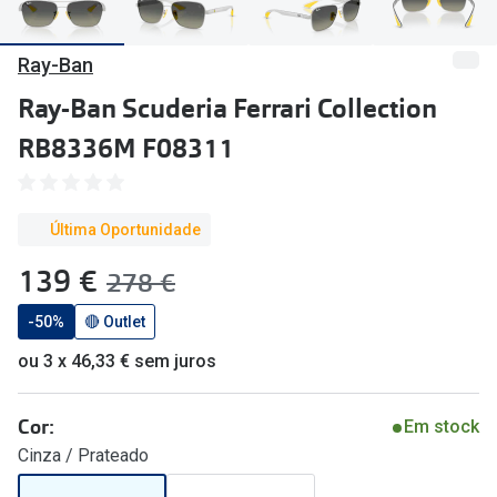
🔴Outlet
Miopia/Hi
Ray-Ban
Categoria
Astigmati
Ray-Ban Scuderia Ferrari Collection
Mulher
Multifoca
RB8336M F08311
Homem
Coloridas
Criança
Marcas
Última Oportunidade
Acessórios
iWear - Ex
agora:
139 €
era:
278 €
Marcas
Biofinity
-50%
🔴 Outlet
Ray-Ban
Dailies
ou 3 x 46,33 € sem juros
Oakley
Air Optix
Cor:
Em stock
Persol
Acuvue
Cinza / Prateado
Michael Kors
Ver todas