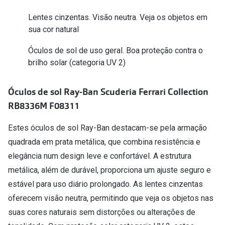
Conselhos
Lentes cinzentas. Visão neutra. Veja os objetos em
🆕 Guia de Compras para o formato do seu
sua cor natural
rosto
Óculos de sol de uso geral. Boa proteção contra o
O sol e as crianças
brilho solar (categoria UV 2)
Óculos de sol para todos
Óculos de sol Ray-Ban Scuderia Ferrari Collection
Lifestyle
RB8336M F08311
Saiba mais sobre as suas marcas favoritas
Estes óculos de sol Ray-Ban destacam-se pela armação
quadrada em prata metálica, que combina resistência e
elegância num design leve e confortável. A estrutura
metálica, além de durável, proporciona um ajuste seguro e
estável para uso diário prolongado. As lentes cinzentas
oferecem visão neutra, permitindo que veja os objetos nas
suas cores naturais sem distorções ou alterações de