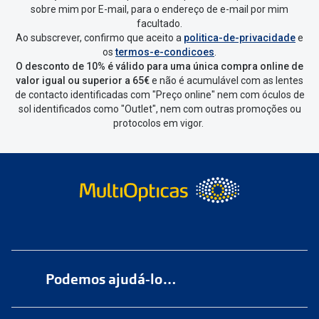
devolver e clica em
“Devolução”
.
sobre mim por E-mail, para o endereço de e-mail por mim
facultado.
Ao subscrever, confirmo que aceito a
politica-de-privacidade
e
Vai abrir uma página onde só precisas
os
termos-e-condicoes
.
de seleccionar qual o produto a
O desconto de 10% é válido para uma única compra online de
devolver, indicar a razão de devolução
valor igual ou superior a 65€
e não é acumulável com as lentes
de contacto identificadas com "Preço online" nem com óculos de
e confirmar a devolução
sol identificados como "Outlet", nem com outras promoções ou
protocolos em vigor.
Depois deves clicar em criar etiqueta
de devolução. Deves imprimir a
etiqueta que aparecer e coloca-la na
caixa da encomenda.
Não é possível devolver o artigo em
lojas físicas.
Deves devolver a tua
encomenda
num
ponto de
Podemos ajudá-lo…
entrega
ou
cacifo
Sending/Inpost
mais perto de ti.
Ver
Numa das nossas
+200 lojas