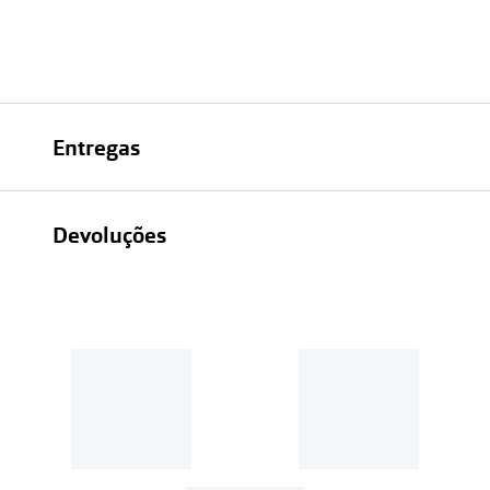
Entregas
Devoluções
Recolhas em loja sempre gratuitas;
30 dias
Entregas em casa:
Se o valor da encomenda for
superior a 39€, o envio é gratuito.
Em compras de valor inferior a
39€, os portes de envio têm um