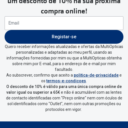
um desconto de 10% na sua próxima
seguir estes passos:
compra online!
Se tens conta criada na
MultiOpticas deves:
Entrar na tua área pessoal e ir a
“
As
Registar-se
minhas encomendas
”
.
Quero receber informações atualizadas e ofertas da MultiOpticas
personalizadas e adaptadas ao meu perfil, usando as
Escolher a encomenda que queres
informações fornecidas por mim ou que a MultiOpticas obtenha
devolver e clica em
“Devolução”
.
sobre mim por E-mail, para o endereço de e-mail por mim
facultado.
Ao subscrever, confirmo que aceito a
politica-de-privacidade
e
Vai abrir uma página onde só precisas
os
termos-e-condicoes
.
de seleccionar qual o produto a
O desconto de 10% é válido para uma única compra online de
devolver, indicar a razão de devolução
valor igual ou superior a 65€
e não é acumulável com as lentes
de contacto identificadas com "Preço online" nem com óculos de
e confirmar a devolução
sol identificados como "Outlet", nem com outras promoções ou
protocolos em vigor.
Depois deves clicar em criar etiqueta
de devolução. Deves imprimir a