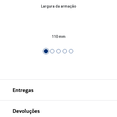
Conselhos
Largura da armação
🆕 Guia de Compras para o formato do seu
rosto
O sol e as crianças
110 mm
Óculos de sol para todos
Lifestyle
Saiba mais sobre as suas marcas favoritas
Entregas
Devoluções