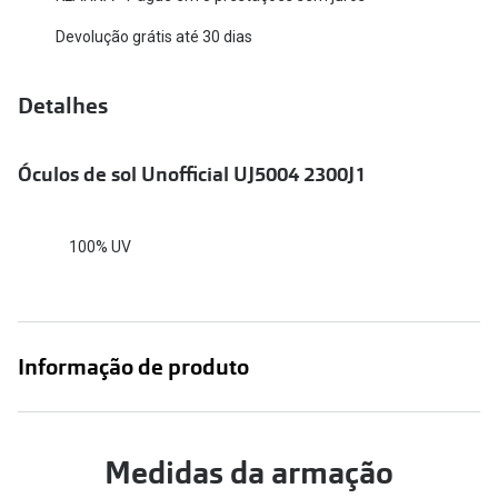
Versace
Devolução grátis até 30 dias
Contacto
Prada
Marque um
Detalhes
Todas as marcas
Experimen
Óculos de sol Unofficial UJ5004 2300J1
Marcas Exclusivas
Escolha as
DbyD
Recomend
100% UV
Unofficial
+MultiOpt
Seen
Formatos
Informação de produto
Quadrados
Redondos
Medidas da armação