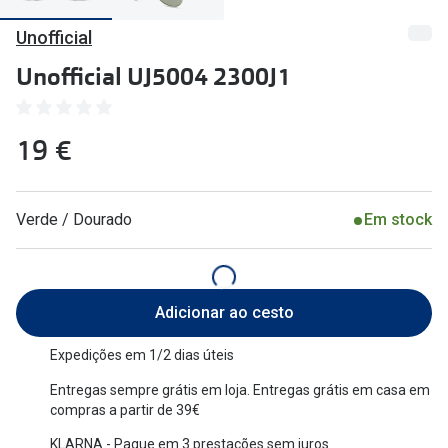
🔴Outlet
Miopia/Hi
Unofficial
Categoria
Astigmati
Unofficial UJ5004 2300J1
Mulher
Multifoca
19 €
Homem
Coloridas
Criança
Marcas
Verde / Dourado
Em stock
Acessórios
iWear - Ex
Marcas
Biofinity
Adicionar ao cesto
Ray-Ban
Dailies
Oakley
Air Optix
Expedições em 1/2 dias úteis
Entregas sempre grátis em loja. Entregas grátis em casa em
Persol
Acuvue
compras a partir de 39€
Michael Kors
Ver todas
KLARNA - Pague em 3 prestações sem juros