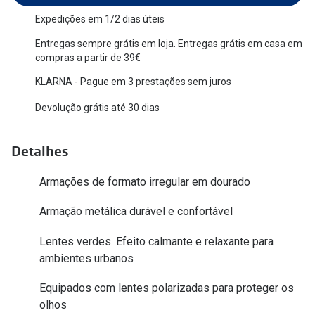
Versace
Expedições em 1/2 dias úteis
Contacto
Entregas sempre grátis em loja. Entregas grátis em casa em
Prada
Marque um
compras a partir de 39€
Todas as marcas
KLARNA - Pague em 3 prestações sem juros
Experimen
Devolução grátis até 30 dias
Marcas Exclusivas
Escolha as
DbyD
Recomend
Detalhes
Unofficial
+MultiOpt
Armações de formato irregular em dourado
Seen
Armação metálica durável e confortável
Formatos
Lentes verdes. Efeito calmante e relaxante para
Quadrados
ambientes urbanos
Redondos
Equipados com lentes polarizadas para proteger os
olhos