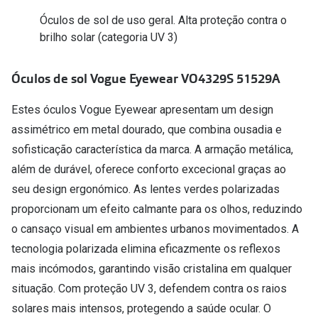
Conselhos
Óculos de sol de uso geral. Alta proteção contra o
🆕 Guia de Compras para o formato do seu
brilho solar (categoria UV 3)
rosto
Óculos de sol Vogue Eyewear VO4329S 51529A
O sol e as crianças
Óculos de sol para todos
Estes óculos Vogue Eyewear apresentam um design
assimétrico em metal dourado, que combina ousadia e
Lifestyle
sofisticação característica da marca. A armação metálica,
Saiba mais sobre as suas marcas favoritas
além de durável, oferece conforto excecional graças ao
seu design ergonómico. As lentes verdes polarizadas
proporcionam um efeito calmante para os olhos, reduzindo
o cansaço visual em ambientes urbanos movimentados. A
tecnologia polarizada elimina eficazmente os reflexos
mais incómodos, garantindo visão cristalina em qualquer
situação. Com proteção UV 3, defendem contra os raios
solares mais intensos, protegendo a saúde ocular. O