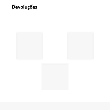
Devoluções
Recolhas em loja sempre gratuitas;
30 dias
Entregas em casa:
Se o valor da encomenda for
superior a 39€, o envio é gratuito.
Em compras de valor inferior a
39€, os portes de envio têm um
custo de
3.99€
.
MultiOpticas