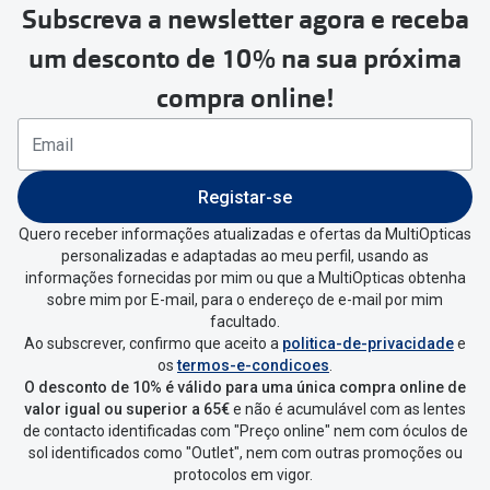
Subscreva a newsletter agora e receba
Para realizar a devolução deverás
um desconto de 10% na sua próxima
seguir estes passos:
compra online!
Se tens conta criada na
MultiOpticas deves:
Entrar na tua área pessoal e ir a
“
As
Registar-se
minhas encomendas
”
.
Quero receber informações atualizadas e ofertas da MultiOpticas
personalizadas e adaptadas ao meu perfil, usando as
Escolher a encomenda que queres
informações fornecidas por mim ou que a MultiOpticas obtenha
devolver e clica em
“Devolução”
.
sobre mim por E-mail, para o endereço de e-mail por mim
facultado.
Ao subscrever, confirmo que aceito a
politica-de-privacidade
e
Vai abrir uma página onde só precisas
os
termos-e-condicoes
.
de seleccionar qual o produto a
O desconto de 10% é válido para uma única compra online de
devolver, indicar a razão de devolução
valor igual ou superior a 65€
e não é acumulável com as lentes
de contacto identificadas com "Preço online" nem com óculos de
e confirmar a devolução
sol identificados como "Outlet", nem com outras promoções ou
protocolos em vigor.
Depois deves clicar em criar etiqueta