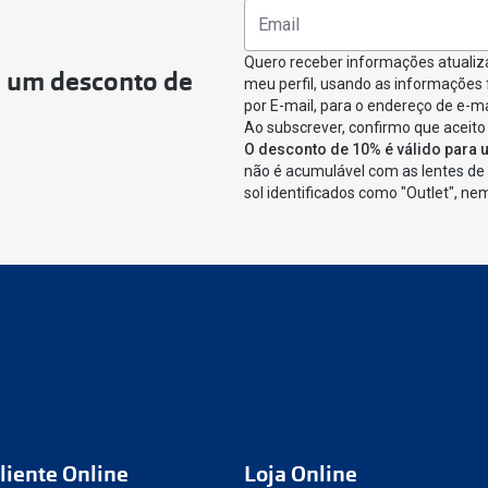
ágina onde só precisas de seleccionar qual o produto a devolver,
nfirmar a devolução
Quero receber informações atualiz
a um desconto de
meu perfil, usando as informações
icar em criar etiqueta de devolução. Deves imprimir a etiqueta 
por E-mail, para o endereço de e-ma
Ao subscrever, confirmo que aceito
aixa da encomenda.
O desconto de 10% é válido para u
não é acumulável com as lentes de 
 devolver o artigo em lojas físicas.
Deves devolver a tua enc
sol identificados como "Outlet", n
cacifo Sending/Inpost
mais perto de ti.
Ver pontos disponívei
ng/Inpost recolha a tua encomenda, vais receber um e-mail de 
eguimento,
para que possas acompanhar a devolução.
conta ou preferes não registrar-te:
link
nº de encomenda
e-mail
liente Online
Loja Online