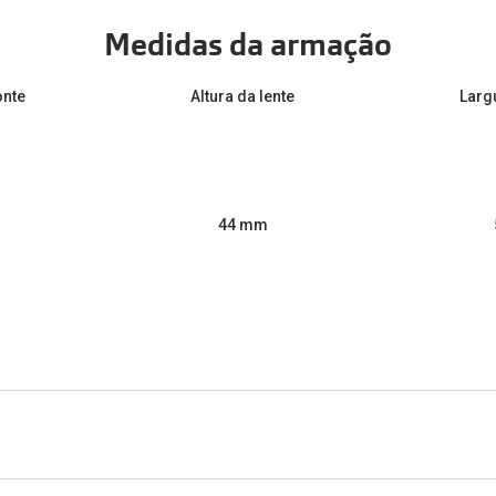
Medidas da armação
onte
Altura da lente
Larg
44 mm