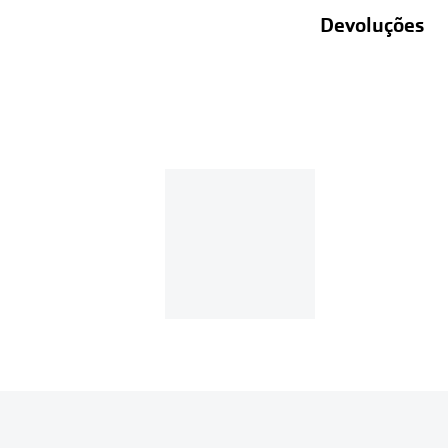
Devoluções
Recolhas em lo
Entregas em ca
Se o valor d
Em compras d
Para realizar a 
Se tens cont
Entrar na tua ár
Escolher a enc