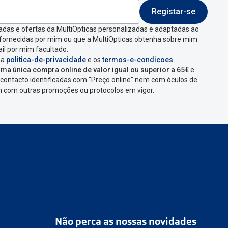
Registar-se
 indicar a razão de
adas e ofertas da MultiOpticas personalizadas e adaptadas ao
 fornecidas por mim ou que a MultiOpticas obtenha sobre mim
que aparecer e
il por mim facultado.
 a
politica-de-privacidade
e os
termos-e-condicoes
.
ma única compra online de valor igual ou superior a 65€
e
contacto identificadas com "Preço online" nem com óculos de
omenda
num
ponto
em com outras promoções ou protocolos em vigor.
s
confirmação com
Não perca as nossas novidades