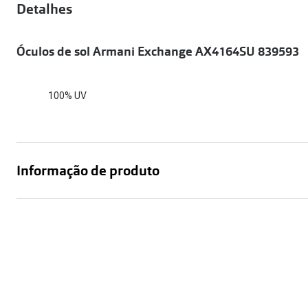
Óculos Polarizados
Detalhes
Como funcion
Líquidos e gotas
Olhos Vermelhos
Mais vendidos
Mulher
Óculos de sol Armani Exchange AX4164SU 839593
Ver todos
Homem
🔴Outlet
Criança
100% UV
Informação de produto