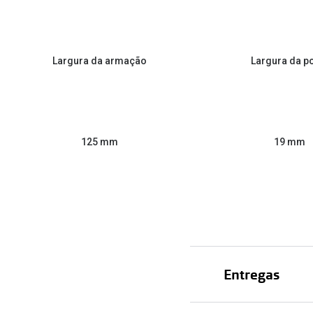
Largura da armação
Largura da p
125 mm
19 mm
Entregas