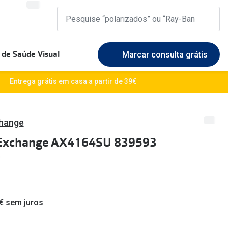
 de Saúde Visual
Marcar consulta grátis
Marcas Exclusivas
Entrega grátis em casa a partir de 39€
DbyD
Marque uma consulta gratuita
🆕 Guia 
rosto
Unofficial
Experimente gratuitamente em loja
hange
O sol e a
Exchange AX4164SU 839593
Seen
Escolha as lentes ideais
Óculos d
Recomendações
Lifesty
+MultiOpticas
Quadrados
Saiba ma
 € sem juros
Redondos