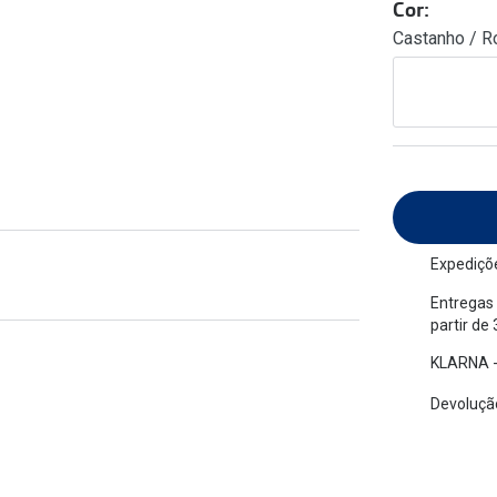
Cor:
am os meus olhos?
Olhar por todos
Castanho / R
Adaptáveis à luz
Ver todos os artigos
Lentes personalizadas
Expediçõe
Entregas 
partir de
KLARNA -
Devolução