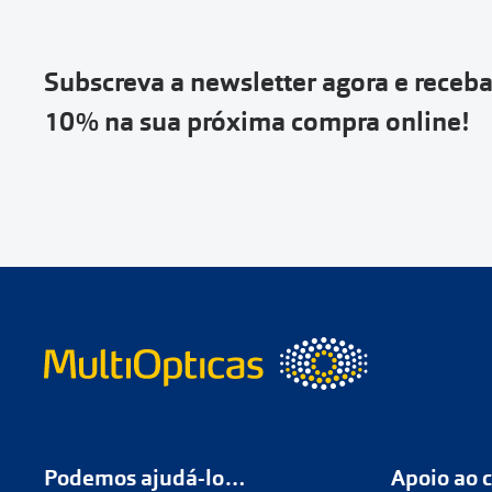
Vai abrir uma p
devolução e co
Subscreva a newsletter agora e receb
Depois deves cl
10% na sua próxima compra online!
coloca-la na c
Não é possível
de entrega
ou
Quando a Sendi
o
código de s
Se não tens 
Podemos ajudá-lo…
Apoio ao c