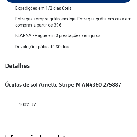
Versace
Expedições em 1/2 dias úteis
Contacto
Entregas sempre grátis em loja. Entregas grátis em casa em
Prada
Marque um
compras a partir de 39€
Todas as marcas
KLARNA - Pague em 3 prestações sem juros
Experimen
Devolução grátis até 30 dias
Marcas Exclusivas
Escolha as
DbyD
Recomend
Detalhes
Unofficial
+MultiOpt
Seen
Óculos de sol Arnette Stripe-M AN4360 275887
Formatos
100% UV
Quadrados
Redondos