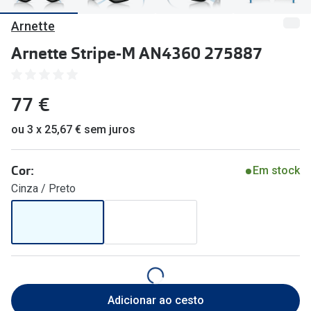
🔴Outlet
Miopia/Hi
Arnette
Categoria
Astigmati
Arnette Stripe-M AN4360 275887
Mulher
Multifoca
77 €
Homem
Coloridas
Criança
ou 3 x 25,67 € sem juros
Marcas
Acessórios
iWear - Ex
Cor:
Em stock
Cinza / Preto
Marcas
Biofinity
Ray-Ban
Dailies
Oakley
Air Optix
Persol
Acuvue
Adicionar ao cesto
Michael Kors
Ver todas