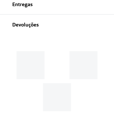
Entregas
Devoluções
Recolhas em loja sempre gratuitas;
30 dias
Entregas em casa:
Se o valor da encomenda for
superior a 39€, o envio é gratuito.
Em compras de valor inferior a
39€, os portes de envio têm um
custo de
3.99€
.
MultiOpticas