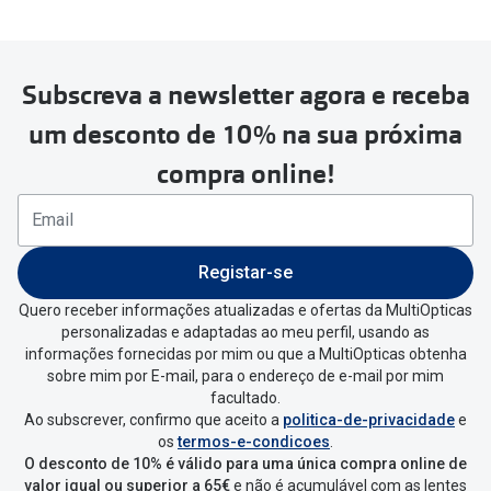
Subscreva a newsletter agora e receba
Para realizar a devolução deverás
um desconto de 10% na sua próxima
seguir estes passos:
compra online!
Se tens conta criada na
MultiOpticas deves:
Entrar na tua área pessoal e ir a
“
As
Registar-se
minhas encomendas
”
.
Quero receber informações atualizadas e ofertas da MultiOpticas
personalizadas e adaptadas ao meu perfil, usando as
Escolher a encomenda que queres
informações fornecidas por mim ou que a MultiOpticas obtenha
devolver e clica em
“Devolução”
.
sobre mim por E-mail, para o endereço de e-mail por mim
facultado.
Ao subscrever, confirmo que aceito a
politica-de-privacidade
e
Vai abrir uma página onde só precisas
os
termos-e-condicoes
.
de seleccionar qual o produto a
O desconto de 10% é válido para uma única compra online de
devolver, indicar a razão de devolução
valor igual ou superior a 65€
e não é acumulável com as lentes