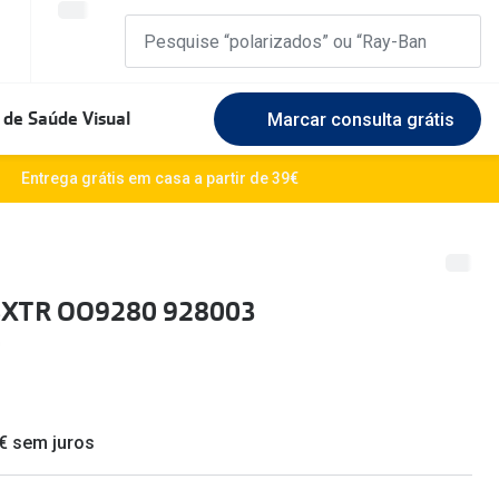
 de Saúde Visual
Marcar consulta grátis
Marcas Exclusivas
Entrega grátis em casa a partir de 39€
DbyD
Marque uma consulta gratuita
🆕 Guia 
rosto
Unofficial
Experimente gratuitamente em loja
O sol e a
BXTR OO9280 928003
Seen
Escolha as lentes ideais
Óculos d
Recomendações
Lifesty
+MultiOpticas
Quadrados
Saiba ma
 € sem juros
Redondos