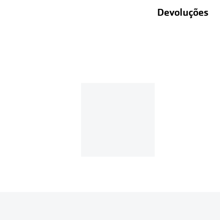
Devoluções
Recolhas em lo
Entregas em ca
Se o valor d
Em compras d
Para realizar a 
Se tens cont
Entrar na tua ár
Escolher a enc