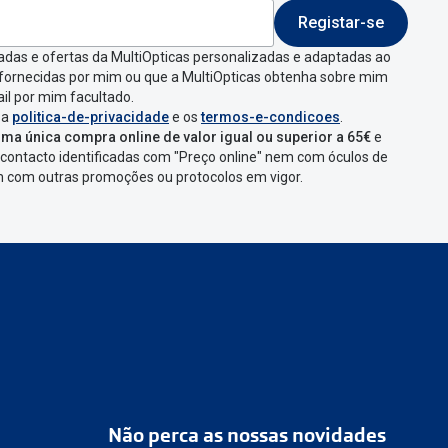
Registar-se
 indicar a razão de
adas e ofertas da MultiOpticas personalizadas e adaptadas ao
 fornecidas por mim ou que a MultiOpticas obtenha sobre mim
que aparecer e
il por mim facultado.
 a
politica-de-privacidade
e os
termos-e-condicoes
.
ma única compra online de valor igual ou superior a 65€
e
contacto identificadas com "Preço online" nem com óculos de
omenda
num
ponto
em com outras promoções ou protocolos em vigor.
s
confirmação com
Não perca as nossas novidades