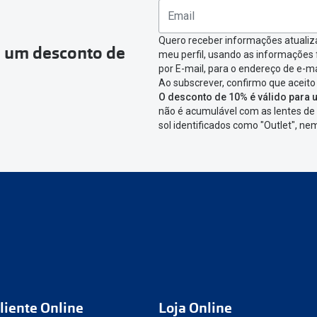
ágina onde só precisas de seleccionar qual o produto a devolver,
nfirmar a devolução
Quero receber informações atualiz
a um desconto de
meu perfil, usando as informações
icar em criar etiqueta de devolução. Deves imprimir a etiqueta 
por E-mail, para o endereço de e-ma
Ao subscrever, confirmo que aceito
aixa da encomenda.
O desconto de 10% é válido para u
não é acumulável com as lentes de 
 devolver o artigo em lojas físicas.
Deves devolver a tua enc
sol identificados como "Outlet", n
cacifo Sending/Inpost
mais perto de ti.
Ver pontos disponívei
ng/Inpost recolha a tua encomenda, vais receber um e-mail de 
eguimento,
para que possas acompanhar a devolução.
conta ou preferes não registrar-te:
link
nº de encomenda
e-mail
liente Online
Loja Online