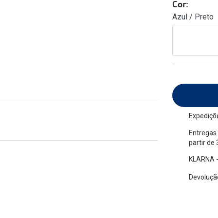
Cor:
am os meus olhos?
Olhar por todos
Azul / Preto
Adaptáveis à luz
Ver todos os artigos
Lentes personalizadas
Expediçõe
Entregas 
partir de
KLARNA -
Devolução