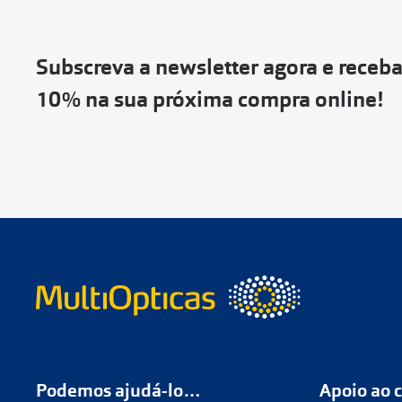
Vai abrir uma p
devolução e co
Subscreva a newsletter agora e receb
Depois deves cl
10% na sua próxima compra online!
coloca-la na c
Não é possível
de entrega
ou
Quando a Sendi
o
código de s
Se não tens 
Podemos ajudá-lo…
Apoio ao c