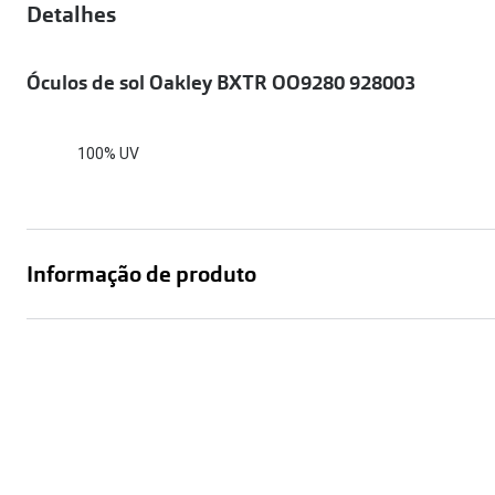
Óculos Polarizados
Detalhes
Como funcion
Líquidos e gotas
Olhos Vermelhos
Mais vendidos
Mulher
Óculos de sol Oakley BXTR OO9280 928003
Ver todos
Homem
🔴Outlet
Criança
100% UV
Informação de produto