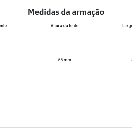
Medidas da armação
onte
Altura da lente
Larg
55 mm