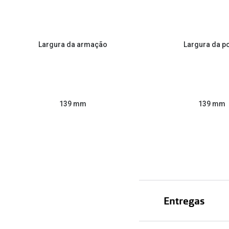
Largura da armação
Largura da p
139 mm
139 mm
Entregas