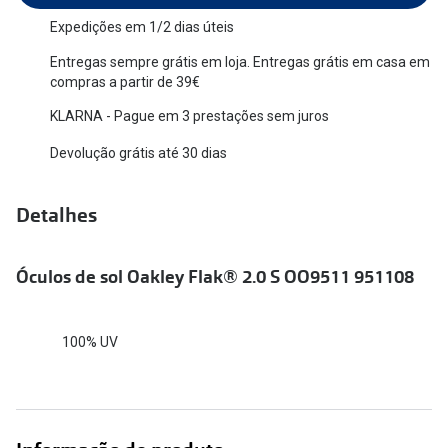
Versace
Expedições em 1/2 dias úteis
Contacto
Entregas sempre grátis em loja. Entregas grátis em casa em
Prada
Marque um
compras a partir de 39€
Todas as marcas
KLARNA - Pague em 3 prestações sem juros
Experimen
Devolução grátis até 30 dias
Marcas Exclusivas
Escolha as
DbyD
Recomend
Detalhes
Unofficial
+MultiOpt
Seen
Óculos de sol Oakley Flak® 2.0 S OO9511 951108
Formatos
100% UV
Quadrados
Redondos