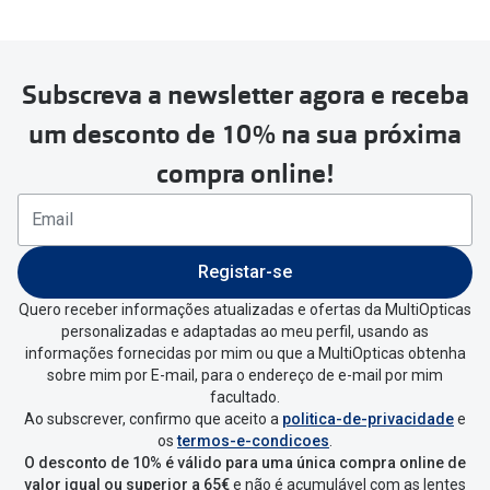
Subscreva a newsletter agora e receba
Para realizar a devolução deverás
um desconto de 10% na sua próxima
seguir estes passos:
compra online!
Se tens conta criada na
MultiOpticas deves:
Entrar na tua área pessoal e ir a
“
As
Registar-se
minhas encomendas
”
.
Quero receber informações atualizadas e ofertas da MultiOpticas
personalizadas e adaptadas ao meu perfil, usando as
Escolher a encomenda que queres
informações fornecidas por mim ou que a MultiOpticas obtenha
devolver e clica em
“Devolução”
.
sobre mim por E-mail, para o endereço de e-mail por mim
facultado.
Ao subscrever, confirmo que aceito a
politica-de-privacidade
e
Vai abrir uma página onde só precisas
os
termos-e-condicoes
.
de seleccionar qual o produto a
O desconto de 10% é válido para uma única compra online de
devolver, indicar a razão de devolução
valor igual ou superior a 65€
e não é acumulável com as lentes