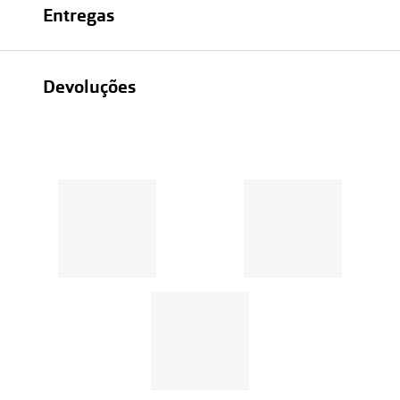
Entregas
Devoluções
Recolhas em loja sempre gratuitas;
30 dias
Entregas em casa:
Se o valor da encomenda for
superior a 39€, o envio é gratuito.
Em compras de valor inferior a
39€, os portes de envio têm um
custo de
3.99€
.
MultiOpticas