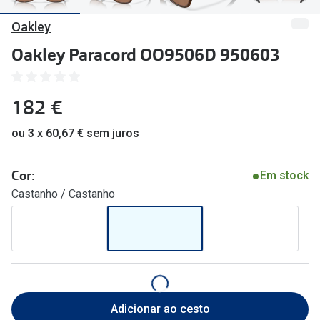
🔴Outlet
Miopia/Hi
Oakley
Categoria
Astigmati
Oakley Paracord OO9506D 950603
Mulher
Multifoca
182 €
Homem
Coloridas
Criança
ou 3 x 60,67 € sem juros
Marcas
Acessórios
iWear - Ex
Cor:
Em stock
Castanho / Castanho
Marcas
Biofinity
Ray-Ban
Dailies
Oakley
Air Optix
Persol
Acuvue
Adicionar ao cesto
Michael Kors
Ver todas