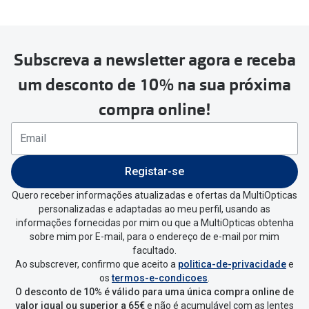
Subscreva a newsletter agora e receba
Para realizar a devolução deverás
um desconto de 10% na sua próxima
seguir estes passos:
compra online!
Se tens conta criada na
MultiOpticas deves:
Entrar na tua área pessoal e ir a
“
As
Registar-se
minhas encomendas
”
.
Quero receber informações atualizadas e ofertas da MultiOpticas
personalizadas e adaptadas ao meu perfil, usando as
Escolher a encomenda que queres
informações fornecidas por mim ou que a MultiOpticas obtenha
devolver e clica em
“Devolução”
.
sobre mim por E-mail, para o endereço de e-mail por mim
facultado.
Ao subscrever, confirmo que aceito a
politica-de-privacidade
e
Vai abrir uma página onde só precisas
os
termos-e-condicoes
.
de seleccionar qual o produto a
O desconto de 10% é válido para uma única compra online de
devolver, indicar a razão de devolução
valor igual ou superior a 65€
e não é acumulável com as lentes