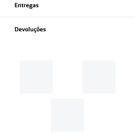
Entregas
Devoluções
Recolhas em loja sempre gratuitas;
30 dias
Entregas em casa:
Se o valor da encomenda for
superior a 39€, o envio é gratuito.
Em compras de valor inferior a
39€, os portes de envio têm um
custo de
3.99€
.
MultiOpticas