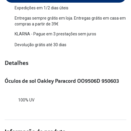
Versace
Expedições em 1/2 dias úteis
Contacto
Entregas sempre grátis em loja. Entregas grátis em casa em
Prada
Marque um
compras a partir de 39€
Todas as marcas
KLARNA - Pague em 3 prestações sem juros
Experimen
Devolução grátis até 30 dias
Marcas Exclusivas
Escolha as
DbyD
Recomend
Detalhes
Unofficial
+MultiOpt
Seen
Óculos de sol Oakley Paracord OO9506D 950603
Formatos
100% UV
Quadrados
Redondos