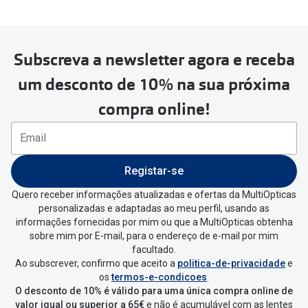
Subscreva a newsletter agora e receba
Para realizar a devolução deverás
um desconto de 10% na sua próxima
seguir estes passos:
compra online!
Se tens conta criada na
MultiOpticas deves:
Entrar na tua área pessoal e ir a
“
As
Registar-se
minhas encomendas
”
.
Quero receber informações atualizadas e ofertas da MultiOpticas
personalizadas e adaptadas ao meu perfil, usando as
Escolher a encomenda que queres
informações fornecidas por mim ou que a MultiOpticas obtenha
devolver e clica em
“Devolução”
.
sobre mim por E-mail, para o endereço de e-mail por mim
facultado.
Ao subscrever, confirmo que aceito a
politica-de-privacidade
e
Vai abrir uma página onde só precisas
os
termos-e-condicoes
.
de seleccionar qual o produto a
O desconto de 10% é válido para uma única compra online de
devolver, indicar a razão de devolução
valor igual ou superior a 65€
e não é acumulável com as lentes