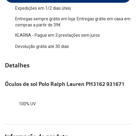
Versace
Expedições em 1/2 dias úteis
Contacto
Entregas sempre grátis em loja. Entregas grátis em casa em
Prada
Marque um
compras a partir de 39€
Todas as marcas
KLARNA - Pague em 3 prestações sem juros
Experimen
Devolução grátis até 30 dias
Marcas Exclusivas
Escolha as
DbyD
Recomend
Detalhes
Unofficial
+MultiOpt
Seen
Óculos de sol Polo Ralph Lauren PH3162 931671
Formatos
100% UV
Quadrados
Redondos