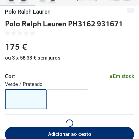
🔴Outlet
Miopia/Hi
Polo Ralph Lauren
Categoria
Astigmati
Polo Ralph Lauren PH3162 931671
Mulher
Multifoca
175 €
Homem
Coloridas
Criança
ou 3 x 58,33 € sem juros
Marcas
Acessórios
iWear - Ex
Cor:
Em stock
Verde / Prateado
Marcas
Biofinity
Ray-Ban
Dailies
Oakley
Air Optix
Persol
Acuvue
Adicionar ao cesto
Michael Kors
Ver todas