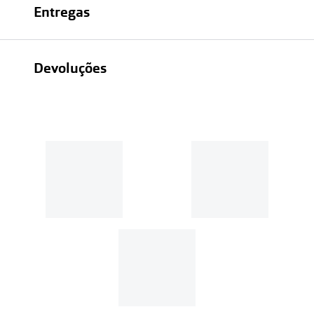
Entregas
Devoluções
Recolhas em loja sempre gratuitas;
30 dias
Entregas em casa:
Se o valor da encomenda for
superior a 39€, o envio é gratuito.
Em compras de valor inferior a
39€, os portes de envio têm um
custo de
3.99€
.
MultiOpticas