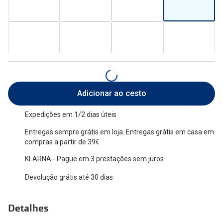
Versace
Contacto
Prada
Marque um
Todas as marcas
Experimen
Marcas Exclusivas
Escolha as
Adicionar ao cesto
DbyD
Recomend
Unofficial
Expedições em 1/2 dias úteis
+MultiOpt
Entregas sempre grátis em loja. Entregas grátis em casa em
Seen
compras a partir de 39€
Formatos
KLARNA - Pague em 3 prestações sem juros
Devolução grátis até 30 dias
Quadrados
Redondos
Detalhes