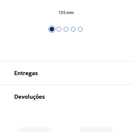
135 mm
Entregas
Devoluções
Recolhas em loja sempre gratuitas;
30 dias
Entregas em casa:
Se o valor da encomenda for