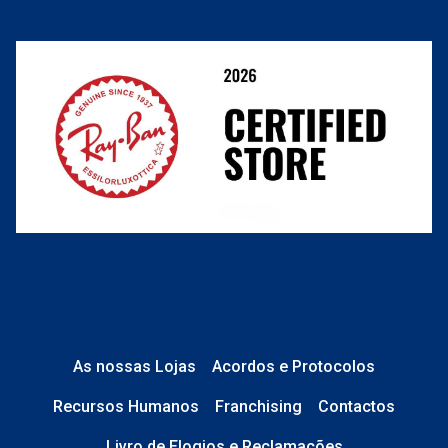
link
Resolver o contrato aqui
Condições Comerciais
nº de encomenda
e-mail
Perguntas frequentes
O que acontece depois?
Está em perfeito estado e sem danos;
No caso de
Lentes de Contacto e
Líquidos
, a caixa está devidamente
As nossas Lojas
Acordos e Protocolos
selada.
Recursos Humanos
Franchising
Contactos
No caso de
Óculos de Sol
, tudo está
Livro de Elogios e Reclamações