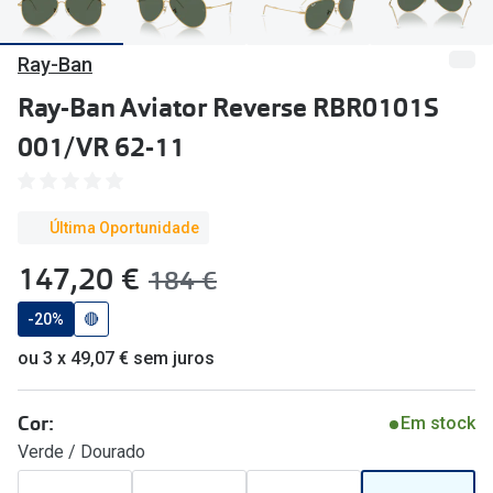
🔴Outlet
Miopia/Hi
Ray-Ban
Categoria
Astigmati
Ray-Ban Aviator Reverse RBR0101S
Mulher
Multifoca
001/VR 62-11
Homem
Coloridas
Criança
Marcas
Última Oportunidade
Acessórios
iWear - Ex
agora:
147,20 €
era:
184 €
Marcas
Biofinity
-20%
🔴
Ray-Ban
Dailies
ou 3 x 49,07 € sem juros
Oakley
Air Optix
Cor:
Em stock
Persol
Acuvue
Verde / Dourado
Michael Kors
Ver todas