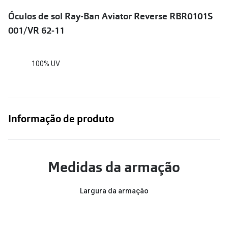
Conselhos
Óculos de sol Ray-Ban Aviator Reverse RBR0101S
🆕 Guia de Compras para o formato do seu
001/VR 62-11
rosto
O sol e as crianças
100% UV
Óculos de sol para todos
Lifestyle
Saiba mais sobre as suas marcas favoritas
Informação de produto
Medidas da armação
Largura da armação