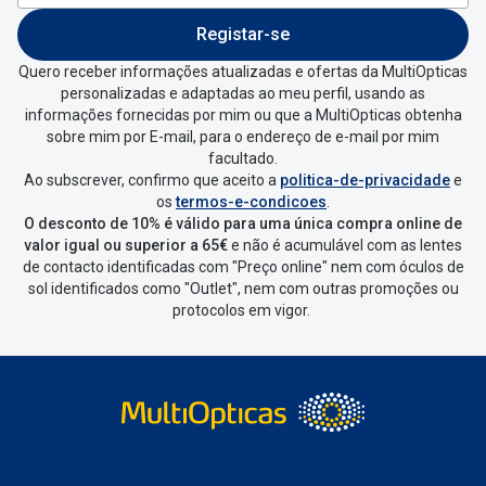
Entrar na tua área pessoal e ir a
“
As
Registar-se
minhas encomendas
”
.
Quero receber informações atualizadas e ofertas da MultiOpticas
personalizadas e adaptadas ao meu perfil, usando as
Escolher a encomenda que queres
informações fornecidas por mim ou que a MultiOpticas obtenha
devolver e clica em
“Devolução”
.
sobre mim por E-mail, para o endereço de e-mail por mim
facultado.
Ao subscrever, confirmo que aceito a
politica-de-privacidade
e
Vai abrir uma página onde só precisas
os
termos-e-condicoes
.
de seleccionar qual o produto a
O desconto de 10% é válido para uma única compra online de
devolver, indicar a razão de devolução
valor igual ou superior a 65€
e não é acumulável com as lentes
de contacto identificadas com "Preço online" nem com óculos de
e confirmar a devolução
sol identificados como "Outlet", nem com outras promoções ou
protocolos em vigor.
Depois deves clicar em criar etiqueta
de devolução. Deves imprimir a
etiqueta que aparecer e coloca-la na
caixa da encomenda.
Não é possível devolver o artigo em