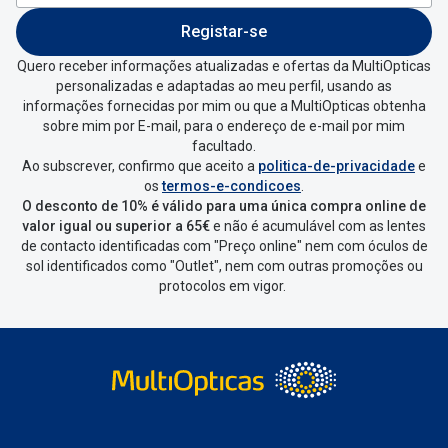
Entrar na tua área pessoal e ir a
“
As
Registar-se
minhas encomendas
”
.
Quero receber informações atualizadas e ofertas da MultiOpticas
personalizadas e adaptadas ao meu perfil, usando as
Escolher a encomenda que queres
informações fornecidas por mim ou que a MultiOpticas obtenha
devolver e clica em
“Devolução”
.
sobre mim por E-mail, para o endereço de e-mail por mim
facultado.
Ao subscrever, confirmo que aceito a
politica-de-privacidade
e
Vai abrir uma página onde só precisas
os
termos-e-condicoes
.
de seleccionar qual o produto a
O desconto de 10% é válido para uma única compra online de
devolver, indicar a razão de devolução
valor igual ou superior a 65€
e não é acumulável com as lentes
de contacto identificadas com "Preço online" nem com óculos de
e confirmar a devolução
sol identificados como "Outlet", nem com outras promoções ou
protocolos em vigor.
Depois deves clicar em criar etiqueta
de devolução. Deves imprimir a
etiqueta que aparecer e coloca-la na
caixa da encomenda.
Não é possível devolver o artigo em