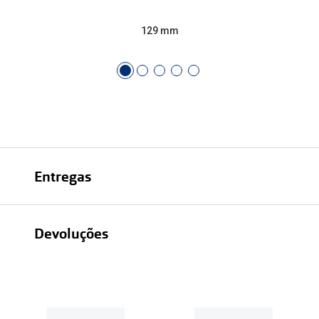
129 mm
Entregas
Devoluções
Recolhas em loja sempre gratuitas;
30 dias
Entregas em casa:
Se o valor da encomenda for