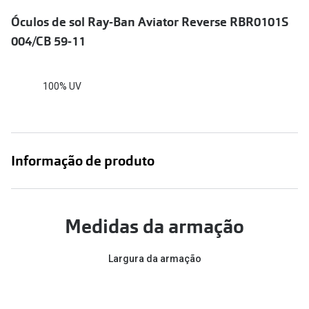
Conselhos
Óculos de sol Ray-Ban Aviator Reverse RBR0101S
🆕 Guia de Compras para o formato do seu
004/CB 59-11
rosto
O sol e as crianças
100% UV
Óculos de sol para todos
Lifestyle
Saiba mais sobre as suas marcas favoritas
Informação de produto
Medidas da armação
Largura da armação