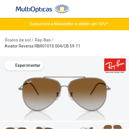
Ir para o
conteúdo
Todos os óculos de sol
Subscreve a Newsletter e obtém um 10%*
Todas as 
Campanhas
Destaqu
Óculos de sol
Ray-Ban
Aviator Reverse RBR0101S 004/CB 59-11
Até -50% em Óculos de Sol
Lentes de
Destaques
Frequênc
Experimentar
Óculos de sol Desportivos
Diárias
Ray-Ban Reverse
Quinzenai
Nova coleção
Mensais
Óculos Polarizados
Líquidos 
Mais vendidos
Tipos de