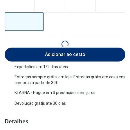
Versace
Contacto
Prada
Marque um
Todas as marcas
Experimen
Marcas Exclusivas
Escolha as
Adicionar ao cesto
DbyD
Recomend
Unofficial
Expedições em 1/2 dias úteis
+MultiOpt
Entregas sempre grátis em loja. Entregas grátis em casa em
Seen
compras a partir de 39€
Formatos
KLARNA - Pague em 3 prestações sem juros
Devolução grátis até 30 dias
Quadrados
Redondos
Detalhes