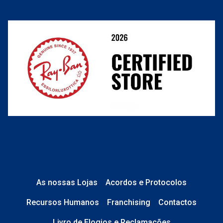
link
Resolver o contrato aqui
Condições Comerciais
nº de encomenda
e-mail
Perguntas frequentes
O que acontece depois?
Está em perfeito estado e sem danos;
No caso de
Lentes de Contacto e
Líquidos
, a caixa está devidamente
As nossas Lojas
Acordos e Protocolos
selada.
Recursos Humanos
Franchising
Contactos
No caso de
Óculos de Sol
, tudo está
Livro de Elogios e Reclamações