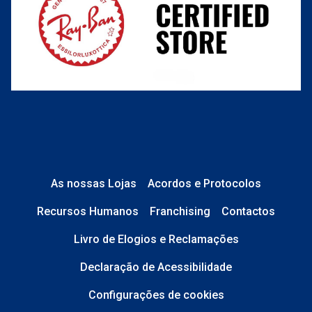
O que acontece depois?
Está em perfeito estado e sem danos;
No caso de
Lentes de Contacto e
Líquidos
, a caixa está devidamente
As nossas Lojas
Acordos e Protocolos
selada.
Recursos Humanos
Franchising
Contactos
No caso de
Óculos de Sol
, tudo está
Livro de Elogios e Reclamações
completo: estojo, pano, etiquetas,
saco transparente e caixa original.
Declaração de Acessibilidade
Configurações de cookies