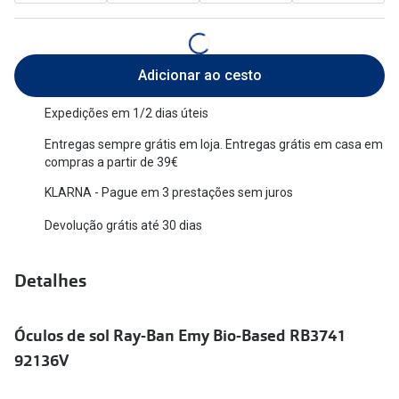
Versace
Contacto
Prada
Marque um
Adicionar ao cesto
Todas as marcas
Experimen
Expedições em 1/2 dias úteis
Marcas Exclusivas
Escolha as
Entregas sempre grátis em loja. Entregas grátis em casa em
compras a partir de 39€
DbyD
Recomend
KLARNA - Pague em 3 prestações sem juros
Unofficial
+MultiOpt
Devolução grátis até 30 dias
Seen
Detalhes
Formatos
Quadrados
Óculos de sol Ray-Ban Emy Bio-Based RB3741
Redondos
92136V