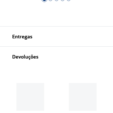
Entregas
Devoluções
Recolhas em loja sempre gratuitas;
30 dias
Entregas em casa:
Se o valor da encomenda for
superior a 39€, o envio é gratuito.
Em compras de valor inferior a
39€, os portes de envio têm um