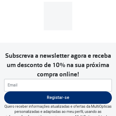
custo de
3.99€
.
MultiOpticas
Subscreva a newsletter agora e receba
Para realizar a devolução deverás
um desconto de 10% na sua próxima
seguir estes passos:
compra online!
Se tens conta criada na
MultiOpticas deves:
Entrar na tua área pessoal e ir a
“
As
Registar-se
minhas encomendas
”
.
Quero receber informações atualizadas e ofertas da MultiOpticas
personalizadas e adaptadas ao meu perfil, usando as
Escolher a encomenda que queres