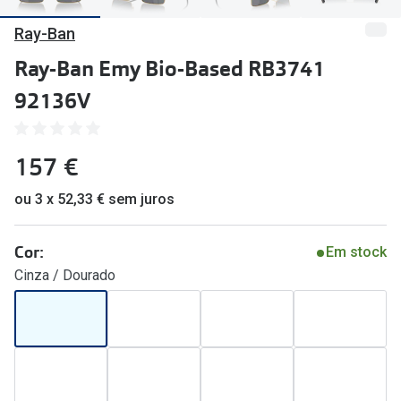
🔴Outlet
Miopia/Hi
Ray-Ban
Categoria
Astigmati
Ray-Ban Emy Bio-Based RB3741
Mulher
Multifoca
92136V
Homem
Coloridas
157 €
Criança
Marcas
ou 3 x 52,33 € sem juros
Acessórios
iWear - Ex
Marcas
Biofinity
Cor:
Em stock
Cinza / Dourado
Ray-Ban
Dailies
Oakley
Air Optix
Persol
Acuvue
Michael Kors
Ver todas