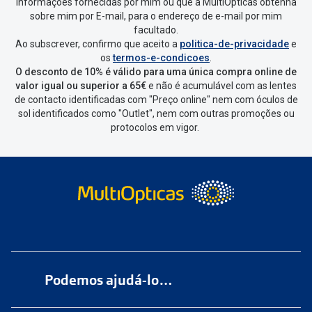
informações fornecidas por mim ou que a MultiOpticas obtenha
devolver e clica em
“Devolução”
.
sobre mim por E-mail, para o endereço de e-mail por mim
facultado.
Ao subscrever, confirmo que aceito a
politica-de-privacidade
e
Vai abrir uma página onde só precisas
os
termos-e-condicoes
.
de seleccionar qual o produto a
O desconto de 10% é válido para uma única compra online de
devolver, indicar a razão de devolução
valor igual ou superior a 65€
e não é acumulável com as lentes
de contacto identificadas com "Preço online" nem com óculos de
e confirmar a devolução
sol identificados como "Outlet", nem com outras promoções ou
protocolos em vigor.
Depois deves clicar em criar etiqueta
de devolução. Deves imprimir a
etiqueta que aparecer e coloca-la na
caixa da encomenda.
Não é possível devolver o artigo em
lojas físicas.
Deves devolver a tua
encomenda
num
ponto de
Podemos ajudá-lo…
entrega
ou
cacifo
Sending/Inpost
mais perto de ti.
Ver